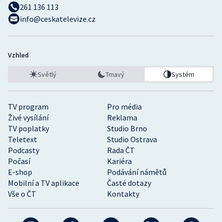
261 136 113
info@ceskatelevize.cz
Vzhled
Světlý
Tmavý
Systém
TV program
Pro média
Živé vysílání
Reklama
TV poplatky
Studio Brno
Teletext
Studio Ostrava
Podcasty
Rada ČT
Počasí
Kariéra
E-shop
Podávání námětů
Mobilní a TV aplikace
Časté dotazy
Vše o ČT
Kontakty