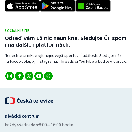
Stolní tenis
Triatlon
SOCIÁLNÍ SÍTĚ
Veslování
Odteď vám už nic neunikne. Sledujte ČT sport
i na dalších platformách.
Vodní slalom
Nenechte si nikde ujít nejnovější sportovní události. Sledujte nás i
Volejbal
na Facebooku, X, Instagramu, Threads či YouTube a buďte v obraze.
Ostatní
Divácké centrum
každý všední den:
8:00—16:00 hodin