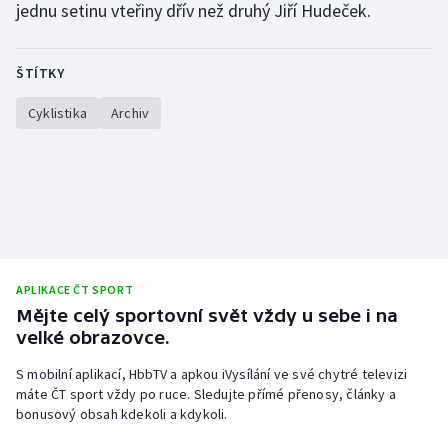
jednu setinu vteřiny dřív než druhý Jiří Hudeček.
Olympijské hry
ŠTÍTKY
Parasport
Cyklistika
Archiv
Plavání
Plážový volejbal
Ragby
Rychlobruslení
APLIKACE ČT SPORT
Mějte celý sportovní svět vždy u sebe i na
Rychlostní kanoistika
velké obrazovce.
Short track
S mobilní aplikací, HbbTV a apkou iVysílání ve své chytré televizi
máte ČT sport vždy po ruce. Sledujte přímé přenosy, články a
Sportovní střelba
bonusový obsah kdekoli a kdykoli.