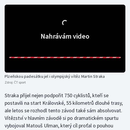
Gymnastika
Házená
Nahrávám video
Jezdectví
Judo
Krasobruslení
Plzeňskou padesátku jel i olympijský vítěz Martin Straka
Lezení
Zdroj:
ČT sport
Straka přijel nejen podpořit 750 cyklistů, kteří se
Lyže a snowboard
postavili na start Královské, 55 kilometrů dlouhé trasy,
ale letos se rozhodl tento závod také sám absolvovat.
Moderní pětiboj
Vítězství v hlavním závodě si po dramatickém spurtu
Motorsport
vybojoval Matouš Ulman, který cíl proťal o pouhou