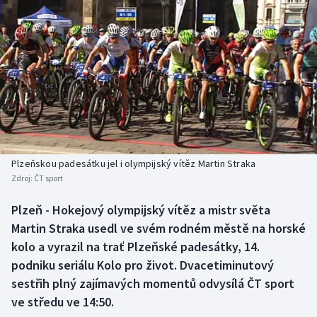
Baseball a softbal
Soutěže
Basketbal
Historické návraty
Biatlon
Aplikace ČT sport
Boby a skeleton
AZ kvíz
Box
Plzeňskou padesátku jel i olympijský vítěz Martin Straka
Curling
Zdroj:
ČT sport
Plzeň - Hokejový olympijský vítěz a mistr světa
Dostihy
Martin Straka usedl ve svém rodném městě na horské
kolo a vyrazil na trať Plzeňské padesátky, 14.
Florbal
podniku seriálu Kolo pro život. Dvacetiminutový
Futsal
sestřih plný zajímavých momentů odvysílá ČT sport
ve středu ve 14:50.
Golf