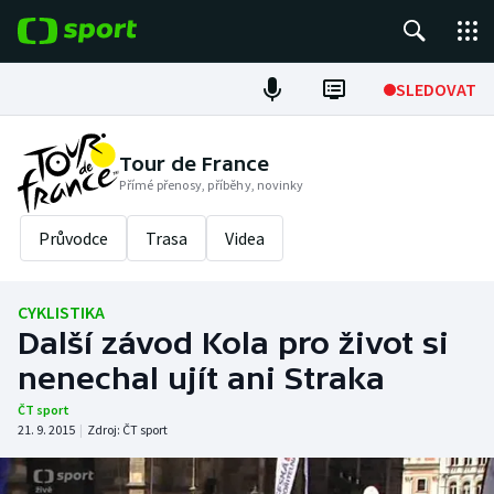
POPULÁRNÍ
SLEDOVAT
Fotbal
Tour de France
Přímé přenosy, příběhy, novinky
Hokej
Průvodce
Trasa
Videa
Tenis
Atletika
CYKLISTIKA
Další závod Kola pro život si
Cyklistika
nenechal ujít ani Straka
DALŠÍ SPORTY
ČT sport
21. 9. 2015
|
Zdroj:
ČT sport
Americký fotbal
NEPŘEHLÉDNĚTE