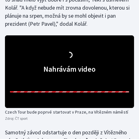
Kolář. "A když nebude mít zrovna dovolenou, kterou si
Olympijské hry
plánuje na srpen, možná by se mohl objevit i pan
prezident (Petr Pavel)," dodal Kolář.
Parasport
Plavání
Plážový volejbal
Nahrávám video
Ragby
Rychlobruslení
Rychlostní kanoistika
Czech Tour bude poprvé startovat v Praze, na Vítězném náměstí
Short track
Zdroj:
ČT sport
Sportovní střelba
Samotný závod odstartuje o den později z Vítězného