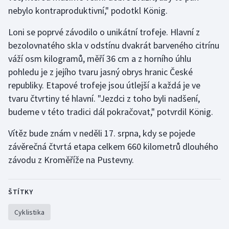
nebylo kontraproduktivní," podotkl König.
Loni se poprvé závodilo o unikátní trofeje. Hlavní z
bezolovnatého skla v odstínu dvakrát barveného citrínu
váží osm kilogramů, měří 36 cm a z horního úhlu
pohledu je z jejího tvaru jasný obrys hranic České
republiky. Etapové trofeje jsou útlejší a každá je ve
tvaru čtvrtiny té hlavní. "Jezdci z toho byli nadšení,
budeme v této tradici dál pokračovat," potvrdil König.
Vítěz bude znám v neděli 17. srpna, kdy se pojede
závěrečná čtvrtá etapa celkem 660 kilometrů dlouhého
závodu z Kroměříže na Pustevny.
ŠTÍTKY
Cyklistika