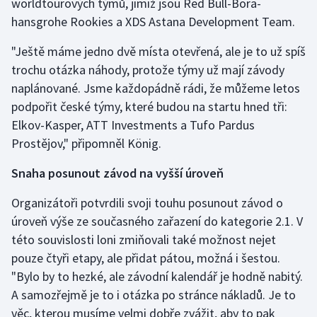
worldtourových týmů, jimiž jsou Red Bull-Bora-
hansgrohe Rookies a XDS Astana Development Team.
"Ještě máme jedno dvě místa otevřená, ale je to už spíš
trochu otázka náhody, protože týmy už mají závody
naplánované. Jsme každopádně rádi, že můžeme letos
podpořit české týmy, které budou na startu hned tři:
Elkov-Kasper, ATT Investments a Tufo Pardus
Prostějov," připomněl König.
Snaha posunout závod na vyšší úroveň
Organizátoři potvrdili svoji touhu posunout závod o
úroveň výše ze současného zařazení do kategorie 2.1. V
této souvislosti loni zmiňovali také možnost nejet
pouze čtyři etapy, ale přidat pátou, možná i šestou.
"Bylo by to hezké, ale závodní kalendář je hodně nabitý.
A samozřejmě je to i otázka po stránce nákladů. Je to
věc, kterou musíme velmi dobře zvážit, aby to pak