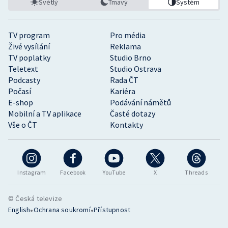
Světlý
Tmavý
Systém
TV program
Pro média
Živé vysílání
Reklama
TV poplatky
Studio Brno
Teletext
Studio Ostrava
Podcasty
Rada ČT
Počasí
Kariéra
E-shop
Podávání námětů
Mobilní a TV aplikace
Časté dotazy
Vše o ČT
Kontakty
Instagram
Facebook
YouTube
X
Threads
© Česká televize
•
•
English
Ochrana soukromí
Přístupnost