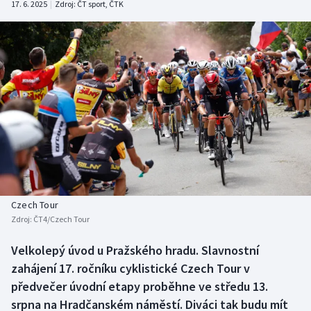
17. 6. 2025
|
Zdroj:
ČT sport
,
ČTK
Baseball a softbal
Soutěže
Basketbal
Historické návraty
Biatlon
Aplikace ČT sport
Boby a skeleton
AZ kvíz
Box
Curling
Czech Tour
Dostihy
Zdroj:
ČT4/Czech Tour
Florbal
Velkolepý úvod u Pražského hradu. Slavnostní
zahájení 17. ročníku cyklistické Czech Tour v
Futsal
předvečer úvodní etapy proběhne ve středu 13.
srpna na Hradčanském náměstí. Diváci tak budu mít
Golf