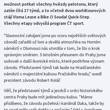
možnost potkat všechny hvězdy pelotonu, který
zatím čítá 17 týmů, a to včetně dvou worldtourových
Gymnastika
stájí Visma Lease a Bike či Soudal Quick-Step.
Všechny etapy odvysílá program ČT sport.
Házená
Jezdectví
"Slavnostní zahájení jsme po vzoru největších světových
závodů zařadili už loni a skvělá atmosféra na Horním
Judo
náměstí v Olomouci nás utvrdila v tom, že šlo o krok
správným směrem. S letošním přesunem do Prahy jsme
Krasobruslení
usilovali o další ikonické místo, které podtrhne význam
závodu. Představení týmů tak bude na Hradčanském
Lezení
náměstí s majestátní kulisou Pražského hradu," uvedl
prezident závodu Robert Kolář.
Lyže a snowboard
Věří, že představení týmů a jezdců v srdci historického
Moderní pětiboj
centra Prahy bude mít jedinečnou kulisu. "Máme
přislíbeno, že závodu požehná i kardinál Duka, takže by
Motorsport
to snad mělo vyjít dobře i s počasím," řekl s úsměvem