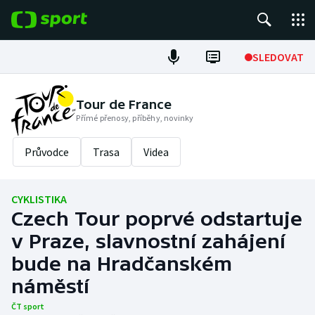
POPULÁRNÍ
SLEDOVAT
Fotbal
Tour de France
Přímé přenosy, příběhy, novinky
Hokej
Průvodce
Trasa
Videa
Tenis
Atletika
CYKLISTIKA
Czech Tour poprvé odstartuje
Cyklistika
v Praze, slavnostní zahájení
DALŠÍ SPORTY
bude na Hradčanském
náměstí
Americký fotbal
NEPŘEHLÉDNĚTE
ČT sport