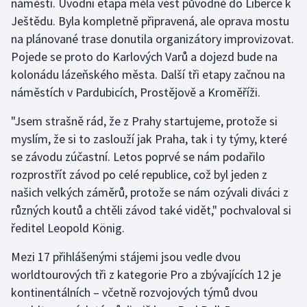
náměstí. Úvodní etapa měla vést původně do Liberce k
Stolní tenis
Ještědu. Byla kompletně připravená, ale oprava mostu
na plánované trase donutila organizátory improvizovat.
Triatlon
Pojede se proto do Karlových Varů a dojezd bude na
kolonádu lázeňského města. Další tři etapy začnou na
Veslování
náměstích v Pardubicích, Prostějově a Kroměříži.
Vodní slalom
"Jsem strašně rád, že z Prahy startujeme, protože si
myslím, že si to zaslouží jak Praha, tak i ty týmy, které
Volejbal
se závodu zúčastní. Letos poprvé se nám podařilo
rozprostřít závod po celé republice, což byl jeden z
Ostatní
našich velkých záměrů, protože se nám ozývali diváci z
různých koutů a chtěli závod také vidět," pochvaloval si
ředitel Leopold König.
Mezi 17 přihlášenými stájemi jsou vedle dvou
worldtourových tři z kategorie Pro a zbývajících 12 je
kontinentálních – včetně rozvojových týmů dvou