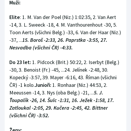
Muži:
Elite
: 1. M. Van der Poel (Niz.) 1:02:35, 2. Van Aert
-14, 3. L. Sweeck -18, 4. M. Vanthourenhout -30, 5.
Toon Aerts (všichni Belg.) -33, 6. Van der Haar (Niz.)
-37, ...
15. Boroš -2:33, 26. Paprstka -3:55, 27.
Nesvadba (všichni ČR) -4:33.
Do 23 let:
1. Pidcock (Brit.) 50:22, 2. Iserbyt (Belg.)
-30, 3. Benoist (Fr.) -45, ...24. Jelínek -2:48, 30.
Kopecký -3:57, 39. Mayer -6:16, 43. Říman (všichni
ČR) -1 kolo.
Junioři:
1. Ronhaar (Niz.) 44:53, 2.
Meeussen -14, 3. Nys (oba Belg.) -21, ...
5. J.
Ťoupalík -26, 14. Šulc -1:31, 16. Ježek -1:58, 17.
Zatloukal -2:05, 29. Kučera -2:45, 42. Bittner
(všichni ČR) -3:52.
Ženy: