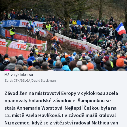
Baseball a softbal
Soutěže
Basketbal
Historické návraty
Biatlon
Aplikace ČT sport
Boby a skeleton
AZ kvíz
Box
Curling
MS v cyklokrosu
Zdroj:
ČTK/BELGA/David Stockman
Dostihy
Závod žen na mistrovství Evropy v cyklokrosu zcela
Florbal
opanovaly holandské závodnice. Šampionkou se
stala Annemarie Worstová. Nejlepší Češkou byla na
Futsal
12. místě Pavla Havlíková. I v závodě mužů kraloval
Nizozemec, když se z vítězství radoval Mathieu van
Golf