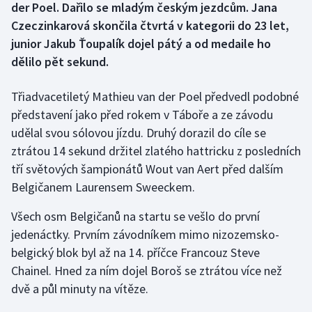
der Poel. Dařilo se mladým českým jezdcům. Jana
Czeczinkarová skončila čtvrtá v kategorii do 23 let,
Gymnastika
junior Jakub Ťoupalík dojel pátý a od medaile ho
dělilo pět sekund.
Házená
Třiadvacetiletý Mathieu van der Poel předvedl podobné
Jezdectví
představení jako před rokem v Táboře a ze závodu
udělal svou sólovou jízdu. Druhý dorazil do cíle se
Judo
ztrátou 14 sekund držitel zlatého hattricku z posledních
Krasobruslení
tří světových šampionátů Wout van Aert před dalším
Belgičanem Laurensem Sweeckem.
Lezení
Všech osm Belgičanů na startu se vešlo do první
Lyže a snowboard
jedenáctky. Prvním závodníkem mimo nizozemsko-
belgický blok byl až na 14. příčce Francouz Steve
Moderní pětiboj
Chainel. Hned za ním dojel Boroš se ztrátou více než
dvě a půl minuty na vítěze.
Motorsport