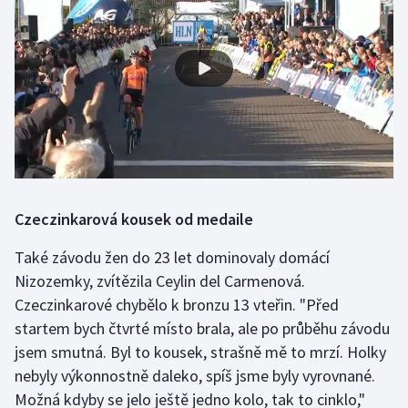
Stolní tenis
Triatlon
Veslování
Vodní slalom
Volejbal
Czeczinkarová kousek od medaile
Ostatní
Také závodu žen do 23 let dominovaly domácí
Nizozemky, zvítězila Ceylin del Carmenová.
Czeczinkarové chybělo k bronzu 13 vteřin. "Před
startem bych čtvrté místo brala, ale po průběhu závodu
jsem smutná. Byl to kousek, strašně mě to mrzí. Holky
nebyly výkonnostně daleko, spíš jsme byly vyrovnané.
Možná kdyby se jelo ještě jedno kolo, tak to cinklo,"