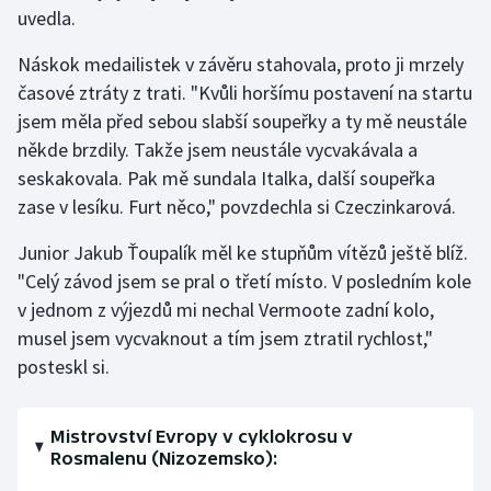
uvedla.
Náskok medailistek v závěru stahovala, proto ji mrzely
časové ztráty z trati. "Kvůli horšímu postavení na startu
jsem měla před sebou slabší soupeřky a ty mě neustále
někde brzdily. Takže jsem neustále vycvakávala a
seskakovala. Pak mě sundala Italka, další soupeřka
zase v lesíku. Furt něco," povzdechla si Czeczinkarová.
Junior Jakub Ťoupalík měl ke stupňům vítězů ještě blíž.
"Celý závod jsem se pral o třetí místo. V posledním kole
v jednom z výjezdů mi nechal Vermoote zadní kolo,
musel jsem vycvaknout a tím jsem ztratil rychlost,"
posteskl si.
Mistrovství Evropy v cyklokrosu v
Rosmalenu (Nizozemsko):