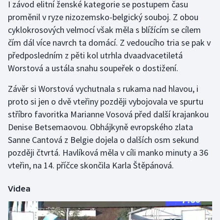
I závod elitní ženské kategorie se postupem času
Olympijské hry
proměnil v ryze nizozemsko-belgický souboj. Z obou
cyklokrosových velmocí však měla s blížícím se cílem
Parasport
čím dál více navrch ta domácí. Z vedoucího tria se pak v
předposledním z pěti kol utrhla dvaadvacetiletá
Plavání
Worstová a ustála snahu soupeřek o dostižení.
Plážový volejbal
Závěr si Worstová vychutnala s rukama nad hlavou, i
proto si jen o dvě vteřiny později vybojovala ve spurtu
Ragby
stříbro favoritka Marianne Vosová před další krajankou
Denise Betsemaovou. Obhájkyně evropského zlata
Rychlobruslení
Sanne Cantová z Belgie dojela o dalších osm sekund
později čtvrtá. Havlíková měla v cíli manko minuty a 36
Rychlostní kanoistika
vteřin, na 14. příčce skončila Karla Štěpánová.
Short track
Videa
Sportovní střelba