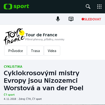
POPULÁRNÍ
SLEDOVAT
Fotbal
Tour de France
Přímé přenosy, příběhy, novinky
Hokej
Průvodce
Trasa
Videa
Tenis
Atletika
CYKLISTIKA
Cyklokrosovými mistry
Cyklistika
Evropy jsou Nizozemci
DALŠÍ SPORTY
Worstová a van der Poel
ČT sport
Americký fotbal
NEPŘEHLÉDNĚTE
4. 11. 2018
|
Zdroj:
ČTK
,
ČT sport