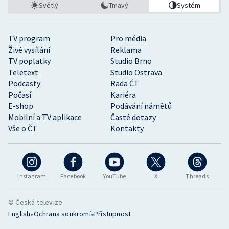
Světlý
Tmavý
Systém
TV program
Pro média
Živé vysílání
Reklama
TV poplatky
Studio Brno
Teletext
Studio Ostrava
Podcasty
Rada ČT
Počasí
Kariéra
E-shop
Podávání námětů
Mobilní a TV aplikace
Časté dotazy
Vše o ČT
Kontakty
Instagram
Facebook
YouTube
X
Threads
© Česká televize
•
•
English
Ochrana soukromí
Přístupnost