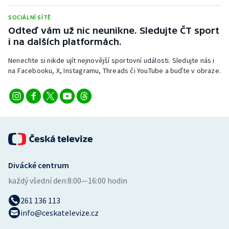
Stolní tenis
SOCIÁLNÍ SÍTĚ
Odteď vám už nic neunikne. Sledujte ČT sport
Triatlon
i na dalších platformách.
Veslování
Nenechte si nikde ujít nejnovější sportovní události. Sledujte nás i
na Facebooku, X, Instagramu, Threads či YouTube a buďte v obraze.
Vodní slalom
Volejbal
Ostatní
Divácké centrum
každý všední den:
8:00—16:00 hodin
261 136 113
info@ceskatelevize.cz