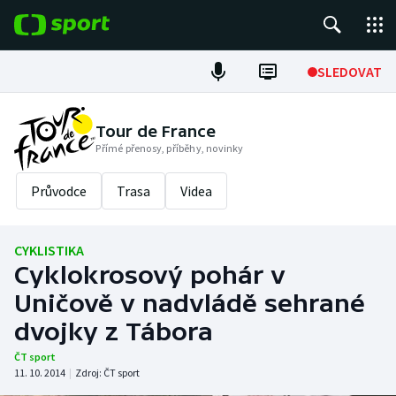
POPULÁRNÍ
SLEDOVAT
Fotbal
Tour de France
Přímé přenosy, příběhy, novinky
Hokej
Průvodce
Trasa
Videa
Tenis
Atletika
CYKLISTIKA
Cyklokrosový pohár v
Cyklistika
Uničově v nadvládě sehrané
DALŠÍ SPORTY
dvojky z Tábora
ČT sport
Americký fotbal
NEPŘEHLÉDNĚTE
11. 10. 2014
|
Zdroj:
ČT sport