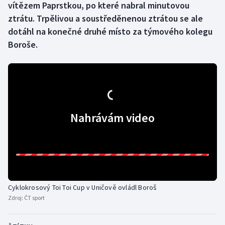
vítězem Paprstkou, po které nabral minutovou
ztrátu. Trpělivou a soustředěnenou ztrátou se ale
Gymnastika
dotáhl na konečné druhé místo za týmového kolegu
Boroše.
Házená
Jezdectví
Judo
Nahrávám video
Krasobruslení
Lezení
Lyže a snowboard
Cyklokrosový Toi Toi Cup v Uničově ovládl Boroš
Moderní pětiboj
Zdroj:
ČT sport
Motorsport