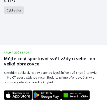
ŠTÍTKY
Olympijské hry
Cyklistika
Parasport
Plavání
Plážový volejbal
Ragby
APLIKACE ČT SPORT
Mějte celý sportovní svět vždy u sebe i na
velké obrazovce.
Rychlobruslení
S mobilní aplikací, HbbTV a apkou iVysílání ve své chytré televizi
Rychlostní kanoistika
máte ČT sport vždy po ruce. Sledujte přímé přenosy, články a
bonusový obsah kdekoli a kdykoli.
Short track
Sportovní střelba