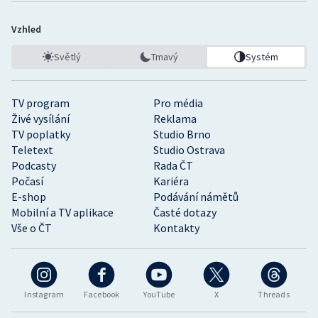
Vzhled
Světlý
Tmavý
Systém
TV program
Pro média
Živé vysílání
Reklama
TV poplatky
Studio Brno
Teletext
Studio Ostrava
Podcasty
Rada ČT
Počasí
Kariéra
E-shop
Podávání námětů
Mobilní a TV aplikace
Časté dotazy
Vše o ČT
Kontakty
Instagram
Facebook
YouTube
X
Threads