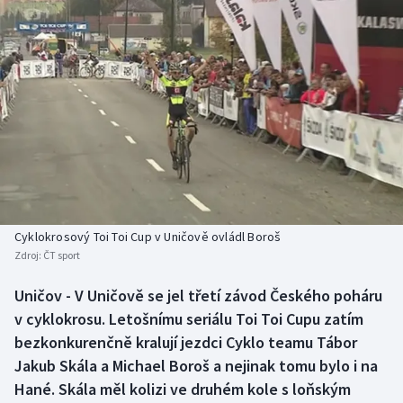
Baseball a softbal
Soutěže
Basketbal
Historické návraty
Biatlon
Aplikace ČT sport
Boby a skeleton
AZ kvíz
Box
Curling
Cyklokrosový Toi Toi Cup v Uničově ovládl Boroš
Zdroj:
ČT sport
Dostihy
Uničov - V Uničově se jel třetí závod Českého poháru
Florbal
v cyklokrosu. Letošnímu seriálu Toi Toi Cupu zatím
bezkonkurenčně kralují jezdci Cyklo teamu Tábor
Futsal
Jakub Skála a Michael Boroš a nejinak tomu bylo i na
Hané. Skála měl kolizi ve druhém kole s loňským
Golf