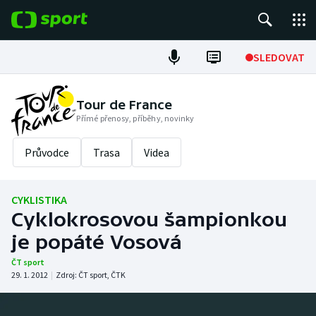
POPULÁRNÍ
SLEDOVAT
Fotbal
Tour de France
Přímé přenosy, příběhy, novinky
Hokej
Průvodce
Trasa
Videa
Tenis
Atletika
CYKLISTIKA
Cyklokrosovou šampionkou
Cyklistika
je popáté Vosová
DALŠÍ SPORTY
ČT sport
29. 1. 2012
|
Zdroj:
ČT sport
,
ČTK
Americký fotbal
NEPŘEHLÉDNĚTE