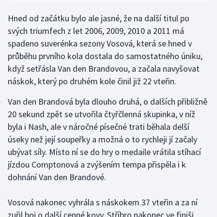
Olympijské hry
Hned od začátku bylo ale jasné, že na další titul po
svých triumfech z let 2006, 2009, 2010 a 2011 má
Parasport
spadeno suverénka sezony Vosová, která se hned v
průběhu prvního kola dostala do samostatného úniku,
Plavání
když setřásla Van den Brandovou, a začala navyšovat
náskok, který po druhém kole činil již 22 vteřin.
Plážový volejbal
Van den Brandová byla dlouho druhá, o dalších přibližně
Ragby
20 sekund zpět se utvořila čtyřčlenná skupinka, v níž
byla i Nash, ale v náročné písečné trati běhala delší
Rychlobruslení
úseky než její soupeřky a možná o to rychleji jí začaly
ubývat síly. Místo ní se do hry o medaile vrátila stíhací
Rychlostní kanoistika
jízdou Comptonová a zvýšením tempa přispěla i k
dohnání Van den Brandové.
Short track
Sportovní střelba
Vosová nakonec vyhrála s náskokem 37 vteřin a za ní
zuřil boj o další cenné kovy. Stříbro nakonec ve finiši