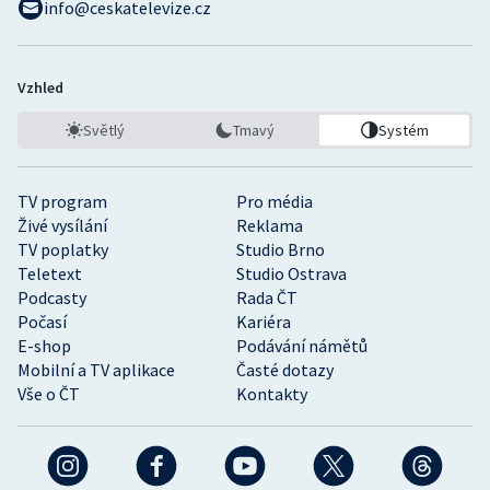
info@ceskatelevize.cz
Vzhled
Světlý
Tmavý
Systém
TV program
Pro média
Živé vysílání
Reklama
TV poplatky
Studio Brno
Teletext
Studio Ostrava
Podcasty
Rada ČT
Počasí
Kariéra
E-shop
Podávání námětů
Mobilní a TV aplikace
Časté dotazy
Vše o ČT
Kontakty