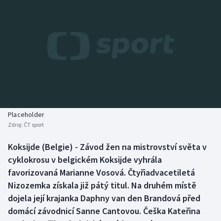
Baseball a softbal
Soutěže
Basketbal
Historické návraty
Biatlon
Aplikace ČT sport
Boby a skeleton
AZ kvíz
Box
Placeholder
Curling
Zdroj:
ČT sport
Koksijde (Belgie) - Závod žen na mistrovství světa v
Dostihy
cyklokrosu v belgickém Koksijde vyhrála
favorizovaná Marianne Vosová. Čtyřiadvacetiletá
Florbal
Nizozemka získala již pátý titul. Na druhém místě
Futsal
dojela její krajanka Daphny van den Brandová před
domácí závodnicí Sanne Cantovou. Češka Kateřina
Golf