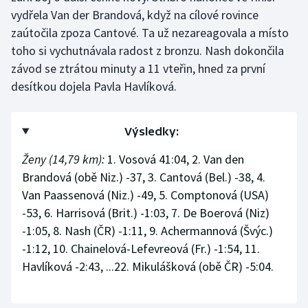
Stolní tenis
vydřela Van der Brandová, když na cílové rovince
zaútočila zpoza Cantové. Ta už nezareagovala a místo
Triatlon
toho si vychutnávala radost z bronzu. Nash dokončila
závod se ztrátou minuty a 11 vteřin, hned za první
Veslování
desítkou dojela Pavla Havlíková.
Vodní slalom
Výsledky:
Volejbal
Ženy (14,79 km):
1. Vosová 41:04, 2. Van den
Ostatní
Brandová (obě Niz.) -37, 3. Cantová (Bel.) -38, 4.
Van Paassenová (Niz.) -49, 5. Comptonová (USA)
-53, 6. Harrisová (Brit.) -1:03, 7. De Boerová (Niz)
-1:05, 8. Nash (ČR) -1:11, 9. Achermannová (Švýc.)
-1:12, 10. Chainelová-Lefevreová (Fr.) -1:54, 11.
Havlíková -2:43, ...22. Mikulášková (obě ČR) -5:04.