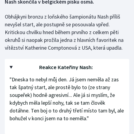
Nash skončila v belgickém písku osmá.
Gymnastika
Obhájkyni bronzu z loňského šampionátu Nash příliš
nevyšel start, ale postupně se posouvala vpřed.
Házená
Kritickou chvilku hned během prvního z celkem pěti
okruhů si naopak prožila jedna z hlavních favoritek na
Jezdectví
vítězství Katherine Comptonová z USA, která upadla.
Judo
Reakce Kateřiny Nash:
Krasobruslení
"Dneska to nebyl můj den. Já jsem neměla až zas
Lezení
tak špatný start, ale prostě bylo to (ze strany
soupeřek) hodně agresivní... Ale já si myslím, že
Lyže a snowboard
kdybych měla lepší nohy, tak se tam člověk
dotáhne. Ten boj o to druhý třetí místo tam byl, ale
Moderní pětiboj
bohužel v konci jsem na to neměla."
Motorsport