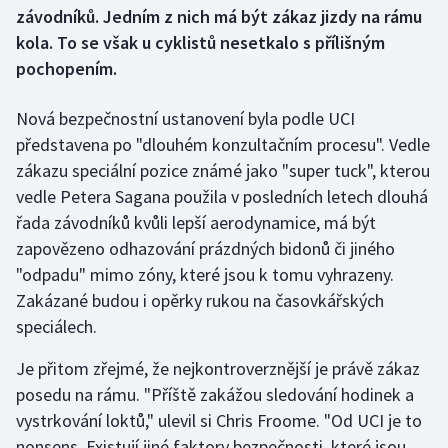
závodníků. Jedním z nich má být zákaz jizdy na rámu
kola. To se však u cyklistů nesetkalo s přílišným
Gymnastika
pochopením.
Házená
Nová bezpečnostní ustanovení byla podle UCI
Jezdectví
představena po "dlouhém konzultačním procesu". Vedle
zákazu speciální pozice známé jako "super tuck", kterou
Judo
vedle Petera Sagana použila v posledních letech dlouhá
řada závodníků kvůli lepší aerodynamice, má být
Krasobruslení
zapovězeno odhazování prázdných bidonů či jiného
"odpadu" mimo zóny, které jsou k tomu vyhrazeny.
Lezení
Zakázané budou i opěrky rukou na časovkářských
speciálech.
Lyže a snowboard
Je přitom zřejmé, že nejkontroverznější je právě zákaz
Moderní pětiboj
posedu na rámu. "Příště zakážou sledování hodinek a
vystrkování loktů," ulevil si Chris Froome. "Od UCI je to
Motorsport
nonsens. Existují jiné faktory bezpečnosti, které jsou