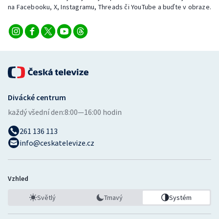
na Facebooku, X, Instagramu, Threads či YouTube a buďte v obraze.
Divácké centrum
každý všední den:
8:00—16:00 hodin
261 136 113
info@ceskatelevize.cz
Vzhled
Světlý
Tmavý
Systém