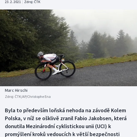
23. 2. 2021
|
Zdroj:
ČTK
Baseball a softbal
Soutěže
Basketbal
Historické návraty
Biatlon
Aplikace ČT sport
Boby a skeleton
AZ kvíz
Box
Curling
Marc Hirschi
Dostihy
Zdroj:
ČTK/AP/Christophe Ena
Florbal
Byla to především loňská nehoda na závodě Kolem
Polska, v níž se ošklivě zranil Fabio Jakobsen, která
Futsal
donutila Mezinárodní cyklistickou unii (UCI) k
promýšlení kroků vedoucích k větší bezpečnosti
Golf