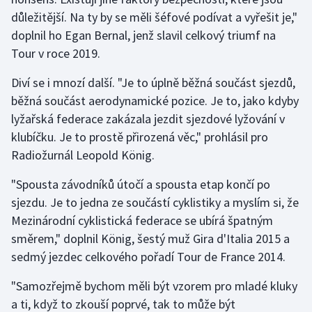
důležitější. Na ty by se měli šéfové podívat a vyřešit je,"
Olympijské hry
doplnil ho Egan Bernal, jenž slavil celkový triumf na
Tour v roce 2019.
Parasport
Diví se i mnozí další. "Je to úplně běžná součást sjezdů,
Plavání
běžná součást aerodynamické pozice. Je to, jako kdyby
lyžařská federace zakázala jezdit sjezdové lyžování v
Plážový volejbal
klubíčku. Je to prostě přirozená věc," prohlásil pro
Radiožurnál Leopold König.
Ragby
"Spousta závodníků útočí a spousta etap končí po
Rychlobruslení
sjezdu. Je to jedna ze součástí cyklistiky a myslím si, že
Mezinárodní cyklistická federace se ubírá špatným
Rychlostní kanoistika
směrem," doplnil König, šestý muž Gira d'Italia 2015 a
Short track
sedmý jezdec celkového pořadí Tour de France 2014.
"Samozřejmě bychom měli být vzorem pro mladé kluky
Sportovní střelba
a ti, když to zkouší poprvé, tak to může být