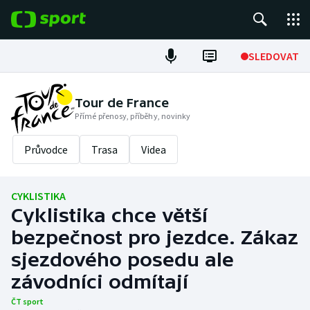
POPULÁRNÍ
SLEDOVAT
Fotbal
Tour de France
Přímé přenosy, příběhy, novinky
Hokej
Průvodce
Trasa
Videa
Tenis
Atletika
CYKLISTIKA
Cyklistika chce větší
Cyklistika
bezpečnost pro jezdce. Zákaz
DALŠÍ SPORTY
sjezdového posedu ale
závodníci odmítají
Americký fotbal
NEPŘEHLÉDNĚTE
ČT sport