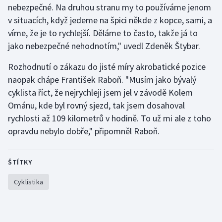
nebezpečné. Na druhou stranu my to používáme jenom
Stolní tenis
v situacích, když jedeme na špici někde z kopce, sami, a
Triatlon
víme, že je to rychlejší. Děláme to často, takže já to
jako nebezpečné nehodnotím," uvedl Zdeněk Štybar.
Veslování
Rozhodnutí o zákazu do jisté míry akrobatické pozice
Vodní slalom
naopak chápe František Raboň. "Musím jako bývalý
cyklista říct, že nejrychleji jsem jel v závodě Kolem
Volejbal
Ománu, kde byl rovný sjezd, tak jsem dosahoval
rychlosti až 109 kilometrů v hodině. To už mi ale z toho
Ostatní
opravdu nebylo dobře," připomněl Raboň.
ŠTÍTKY
Cyklistika