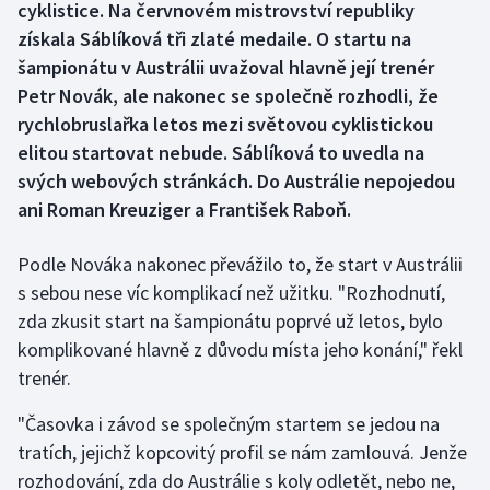
cyklistice. Na červnovém mistrovství republiky
získala Sáblíková tři zlaté medaile. O startu na
Gymnastika
šampionátu v Austrálii uvažoval hlavně její trenér
Petr Novák, ale nakonec se společně rozhodli, že
Házená
rychlobruslařka letos mezi světovou cyklistickou
elitou startovat nebude. Sáblíková to uvedla na
Jezdectví
svých webových stránkách. Do Austrálie nepojedou
ani Roman Kreuziger a František Raboň.
Judo
Krasobruslení
Podle Nováka nakonec převážilo to, že start v Austrálii
s sebou nese víc komplikací než užitku. "Rozhodnutí,
Lezení
zda zkusit start na šampionátu poprvé už letos, bylo
komplikované hlavně z důvodu místa jeho konání," řekl
Lyže a snowboard
trenér.
Moderní pětiboj
"Časovka i závod se společným startem se jedou na
tratích, jejichž kopcovitý profil se nám zamlouvá. Jenže
Motorsport
rozhodování, zda do Austrálie s koly odletět, nebo ne,