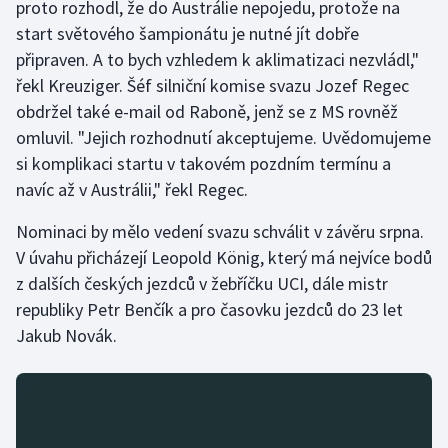
proto rozhodl, že do Austrálie nepojedu, protože na
Stolní tenis
start světového šampionátu je nutné jít dobře
připraven. A to bych vzhledem k aklimatizaci nezvládl,"
Triatlon
řekl Kreuziger. Šéf silniční komise svazu Jozef Regec
obdržel také e-mail od Raboně, jenž se z MS rovněž
Veslování
omluvil. "Jejich rozhodnutí akceptujeme. Uvědomujeme
Vodní slalom
si komplikaci startu v takovém pozdním termínu a
navíc až v Austrálii," řekl Regec.
Volejbal
Nominaci by mělo vedení svazu schválit v závěru srpna.
Ostatní
V úvahu přicházejí Leopold König, který má nejvíce bodů
z dalších českých jezdců v žebříčku UCI, dále mistr
republiky Petr Benčík a pro časovku jezdců do 23 let
Jakub Novák.