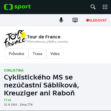
POPULÁRNÍ
SLEDOVAT
Fotbal
Tour de France
Přímé přenosy, příběhy, novinky
Hokej
Průvodce
Trasa
Videa
Tenis
Atletika
CYKLISTIKA
Cyklistického MS se
Cyklistika
nezúčastní Sáblíková,
DALŠÍ SPORTY
Kreuziger ani Raboň
ČT24
Americký fotbal
NEPŘEHLÉDNĚTE
12. 8. 2010
|
Zdroj:
ČTK