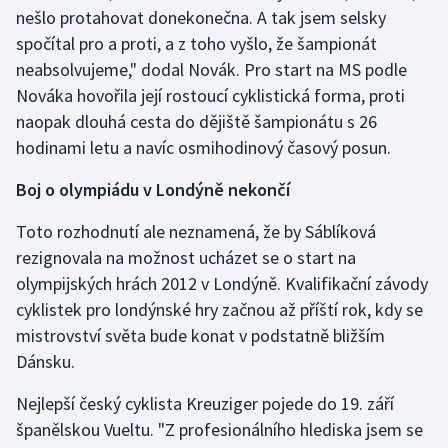
nešlo protahovat donekonečna. A tak jsem selsky
Olympijské hry
spočítal pro a proti, a z toho vyšlo, že šampionát
neabsolvujeme," dodal Novák. Pro start na MS podle
Parasport
Nováka hovořila její rostoucí cyklistická forma, proti
naopak dlouhá cesta do dějiště šampionátu s 26
Plavání
hodinami letu a navíc osmihodinový časový posun.
Plážový volejbal
Boj o olympiádu v Londýně nekončí
Ragby
Toto rozhodnutí ale neznamená, že by Sáblíková
rezignovala na možnost ucházet se o start na
Rychlobruslení
olympijských hrách 2012 v Londýně. Kvalifikační závody
cyklistek pro londýnské hry začnou až příští rok, kdy se
Rychlostní kanoistika
mistrovství světa bude konat v podstatně bližším
Dánsku.
Short track
Nejlepší český cyklista Kreuziger pojede do 19. září
Sportovní střelba
španělskou Vueltu. "Z profesionálního hlediska jsem se