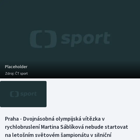
Baseball a softbal
Soutěže
Basketbal
Historické návraty
Biatlon
Aplikace ČT sport
Boby a skeleton
AZ kvíz
Box
Placeholder
Zdroj:
ČT sport
Curling
Dostihy
Florbal
Praha - Dvojnásobná olympijská vítězka v
Futsal
rychlobruslení Martina Sáblíková nebude startovat
na letošním světovém šampionátu v silniční
Golf