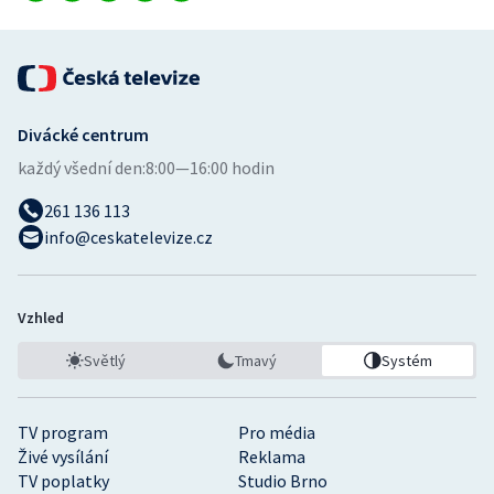
Divácké centrum
každý všední den:
8:00—16:00 hodin
261 136 113
info@ceskatelevize.cz
Vzhled
Světlý
Tmavý
Systém
TV program
Pro média
Živé vysílání
Reklama
TV poplatky
Studio Brno