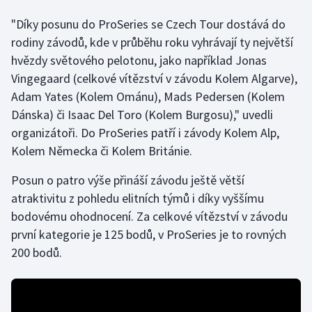
"Díky posunu do ProSeries se Czech Tour dostává do
Futsal
rodiny závodů, kde v průběhu roku vyhrávají ty největší
hvězdy světového pelotonu, jako například Jonas
Golf
Vingegaard (celkové vítězství v závodu Kolem Algarve),
Adam Yates (Kolem Ománu), Mads Pedersen (Kolem
Gymnastika
Dánska) či Isaac Del Toro (Kolem Burgosu)," uvedli
organizátoři. Do ProSeries patří i závody Kolem Alp,
Házená
Kolem Německa či Kolem Británie.
Jezdectví
Posun o patro výše přináší závodu ještě větší
atraktivitu z pohledu elitních týmů i díky vyššímu
Judo
bodovému ohodnocení. Za celkové vítězství v závodu
Krasobruslení
první kategorie je 125 bodů, v ProSeries je to rovných
200 bodů.
Lezení
Lyže a snowboard