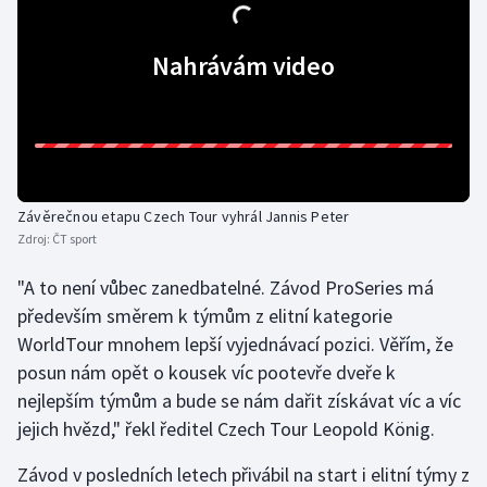
Moderní pětiboj
Nahrávám video
Motorsport
Olympijské hry
Parasport
Závěrečnou etapu Czech Tour vyhrál Jannis Peter
Plavání
Zdroj:
ČT sport
"A to není vůbec zanedbatelné. Závod ProSeries má
Plážový volejbal
především směrem k týmům z elitní kategorie
WorldTour mnohem lepší vyjednávací pozici. Věřím, že
Ragby
posun nám opět o kousek víc pootevře dveře k
Rychlobruslení
nejlepším týmům a bude se nám dařit získávat víc a víc
jejich hvězd," řekl ředitel Czech Tour Leopold König.
Rychlostní kanoistika
Závod v posledních letech přivábil na start i elitní týmy z