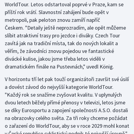
WorldTour. Letos odstartoval poprvé v Praze, kam se
Short track
příští rok vrátí. Slavnostní zahájení bude opět v
Sportovní střelba
metropoli, pak peloton znovu zamíří napříč
Českem. "Detaily ještě neprozradím, ale opět můžeme
Stolní tenis
slíbit atraktivní trasy pro jezdce i diváky. Czech Tour
zavítá jak na tradiční místa, tak do nových lokalit a
Triatlon
věřím, že závodníci znovu pojedou ve fantastické
divácké kulise, jakou jsme třeba letos viděli v
Veslování
dramatickém finále na Pustevnách," uvedl König.
Vodní slalom
V horizontu tří let pak touží organizátoři završit své úsilí
a dovést závod do nejvyšší kategorie WorldTour.
Volejbal
"Každý rok se snažíme zvyšovat kvalitu. V uplynulých
dvou letech běžely přímé přenosy v televizi, letos jsme
Ostatní
se díky Eurosportu a zapojení společnosti A.S.O. dostali
na obrazovky celého světa. Za tři roky chceme požádat
o zařazení do WorldTour, aby se v roce 2029 mohl konat
v České republice cyklistický podnik té nejvyšší úrovně,"