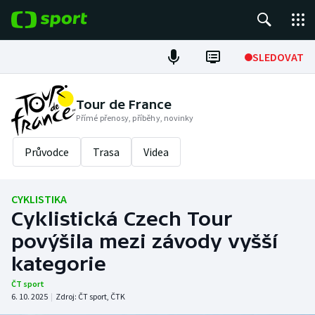
POPULÁRNÍ
SLEDOVAT
ME v atletice
Tour de France
Přímé přenosy, příběhy, novinky
ME v plavání
Průvodce
Trasa
Videa
Fotbal
Hokej
CYKLISTIKA
Cyklistická Czech Tour
Tenis
povýšila mezi závody vyšší
DALŠÍ SPORTY
kategorie
ČT sport
Americký fotbal
NEPŘEHLÉDNĚTE
6. 10. 2025
|
Zdroj:
ČT sport
,
ČTK