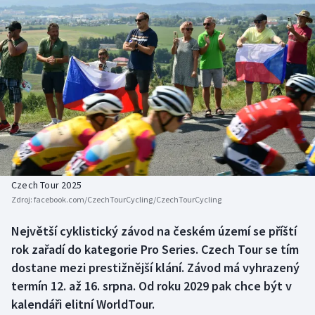
Atletika
Soutěže
Baseball a softbal
Historické návraty
Basketbal
Aplikace ČT sport
Biatlon
AZ kvíz
Boby a skeleton
Box
Czech Tour 2025
Zdroj:
facebook.com/CzechTourCycling/CzechTourCycling
Curling
Největší cyklistický závod na českém území se příští
Cyklistika
rok zařadí do kategorie Pro Series. Czech Tour se tím
dostane mezi prestižnější klání. Závod má vyhrazený
Dostihy
termín 12. až 16. srpna. Od roku 2029 pak chce být v
kalendáři elitní WorldTour.
Florbal