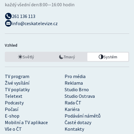
každý všední den:
8:00—16:00 hodin
261 136 113
info@ceskatelevize.cz
Vzhled
Světlý
Tmavý
Systém
TV program
Pro média
Živé vysílání
Reklama
TV poplatky
Studio Brno
Teletext
Studio Ostrava
Podcasty
Rada ČT
Počasí
Kariéra
E-shop
Podávání námětů
Mobilní a TV aplikace
Časté dotazy
Vše o ČT
Kontakty