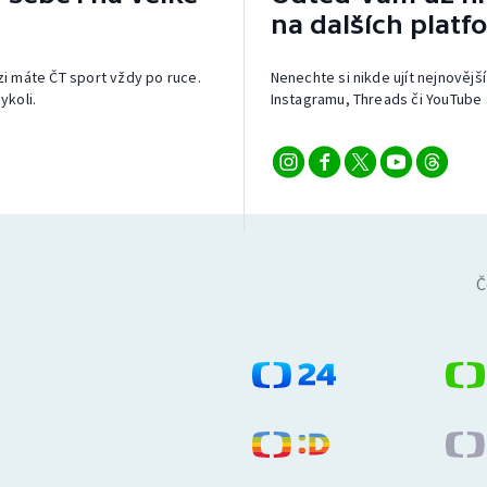
na dalších platf
izi máte ČT sport vždy po ruce.
Nenechte si nikde ujít nejnovější
ykoli.
Instagramu, Threads či YouTube 
Č