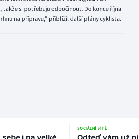
, takže si potřebuju odpočinout. Do konce října
rhnu na přípravu," přiblížil další plány cyklista.
SOCIÁLNÍ SÍTĚ
 sebe i na velké
Odteď vám už nic