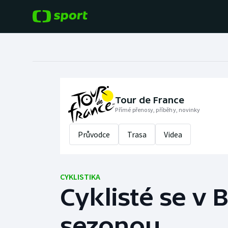
POPULÁRNÍ
DALŠÍ SPORTY
Fotbal
Americký fotbal
Hokej
Baseball a softbal
Tour de France
Přímé přenosy, příběhy, novinky
Tenis
Basketbal
Průvodce
Trasa
Videa
Atletika
Biatlon
Cyklistika
CYKLISTIKA
Boby a skeleton
Cyklisté se v 
Box
sezonou