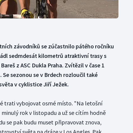
itních závodníků se zúčastnilo pátého ročníku
ládl sedmdesát kilometrů atraktivní trasy s
Bareš z ASC Dukla Praha. Zvítězil v čase 1
. Se sezonou se v Brdech rozloučil také
věta v cyklistice Jiří Ježek.
té trati vybojovat osmé místo. "Na letošní
 minulý rok v listopadu a už se cítím hodně
du se pak budu muset připravovat znova,
trovství světa na dráze v Los Angles. Pak