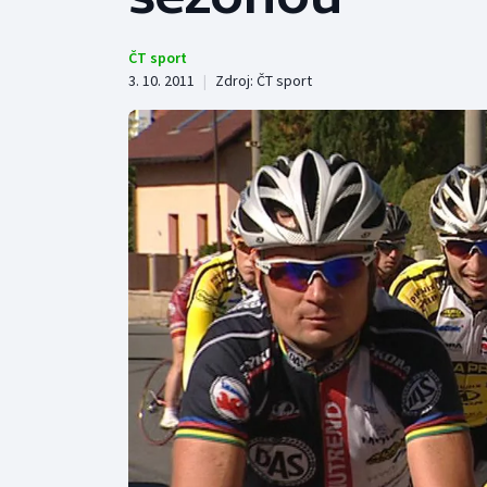
Curling
Dostihy
ČT sport
3. 10. 2011
|
Zdroj:
ČT sport
Florbal
Futsal
Golf
Gymnastika