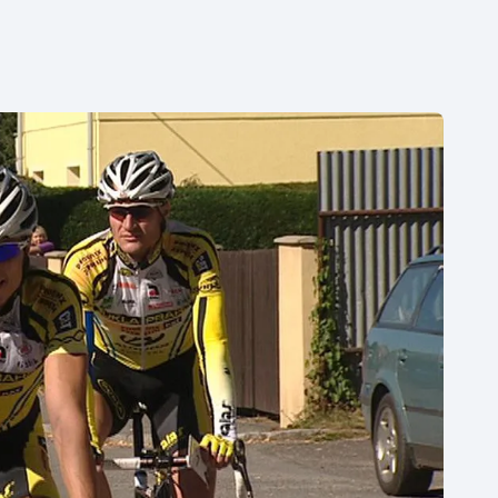
Moderní pětiboj
Triatlon
Motorsport
Veslování
Olympijské hry
Vodní slalom
Parasport
Volejbal
Plavání
Ostatní
Plážový volejbal