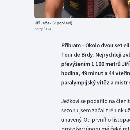
Jiří Ježek (v popředí)
Zdroj:
ČT24
Příbram - Okolo dvou set el
Tour de Brdy. Nejrychleji zv
převýšením 1 100 metrů Jiří 
hodina, 49 minut a 44 vteřin
paralympijský vítěz a mistr s
Ježkovi se podařilo na členi
sezonu jsem začal trénink už
unavený. Od prvního listopa
protože v únoru mě čeká mIs