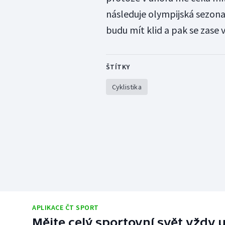
následuje olympijská sezona
budu mít klid a pak se zase v
ŠTÍTKY
Cyklistika
APLIKACE ČT SPORT
Mějte celý sportovní svět vždy u