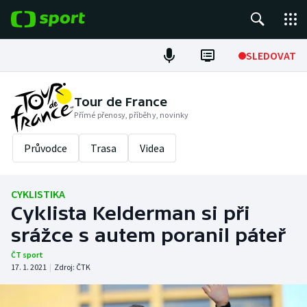
POPULÁRNÍ
SLEDOVAT
Fotbal
Tour de France
Přímé přenosy, příběhy, novinky
Hokej
Průvodce
Trasa
Videa
Tenis
Atletika
CYKLISTIKA
Cyklista Kelderman si při
Cyklistika
srážce s autem poranil páteř
DALŠÍ SPORTY
ČT sport
17. 1. 2021
|
Zdroj:
ČTK
Americký fotbal
NEPŘEHLÉDNĚTE