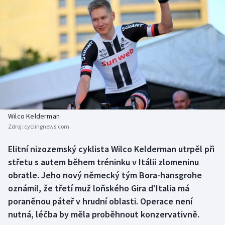
Baseball a softbal
Soutěže
Basketbal
Historické návraty
Biatlon
Aplikace ČT sport
Boby a skeleton
AZ kvíz
Box
Wilco Kelderman
Curling
Zdroj:
cyclingnews.com
Elitní nizozemský cyklista Wilco Kelderman utrpěl při
Dostihy
střetu s autem během tréninku v Itálii zlomeninu
obratle. Jeho nový německý tým Bora-hansgrohe
Florbal
oznámil, že třetí muž loňského Gira d'Italia má
Futsal
poraněnou páteř v hrudní oblasti. Operace není
nutná, léčba by měla proběhnout konzervativně.
Golf