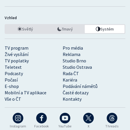
Vzhled
Světlý
Tmavý
Systém
TV program
Pro média
Živé vysílání
Reklama
TV poplatky
Studio Brno
Teletext
Studio Ostrava
Podcasty
Rada ČT
Počasí
Kariéra
E-shop
Podávání námětů
Mobilní a TV aplikace
Časté dotazy
Vše o ČT
Kontakty
Instagram
Facebook
YouTube
X
Threads