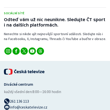
Stolní tenis
SOCIÁLNÍ SÍTĚ
Triatlon
Odteď vám už nic neunikne. Sledujte ČT sport
i na dalších platformách.
Veslování
Nenechte si nikde ujít nejnovější sportovní události. Sledujte nás i
Vodní slalom
na Facebooku, X, Instagramu, Threads či YouTube a buďte v obraze.
Volejbal
Ostatní
Divácké centrum
každý všední den:
8:00—16:00 hodin
261 136 113
info@ceskatelevize.cz