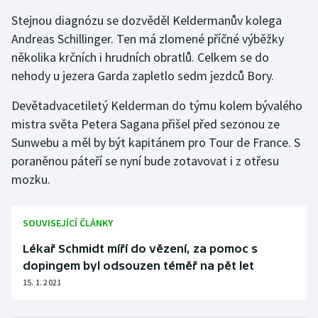
Stejnou diagnózu se dozvěděl Keldermanův kolega
Gymnastika
Andreas Schillinger. Ten má zlomené příčné výběžky
několika krčních i hrudních obratlů. Celkem se do
Házená
nehody u jezera Garda zapletlo sedm jezdců Bory.
Jezdectví
Devětadvacetiletý Kelderman do týmu kolem bývalého
mistra světa Petera Sagana přišel před sezonou ze
Judo
Sunwebu a měl by být kapitánem pro Tour de France. S
poraněnou páteří se nyní bude zotavovat i z otřesu
Krasobruslení
mozku.
Lezení
SOUVISEJÍCÍ ČLÁNKY
Lyže a snowboard
Lékař Schmidt míří do vězení, za pomoc s
dopingem byl odsouzen téměř na pět let
Moderní pětiboj
15. 1. 2021
Motorsport