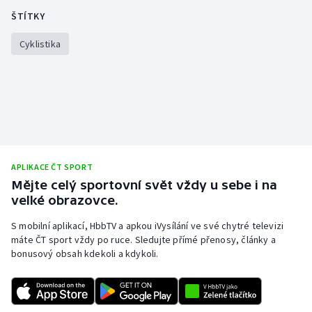
ŠTÍTKY
Olympijské hry
Cyklistika
Parasport
Plavání
Plážový volejbal
Ragby
APLIKACE ČT SPORT
Mějte celý sportovní svět vždy u sebe i na
Rychlobruslení
velké obrazovce.
Rychlostní kanoistika
S mobilní aplikací, HbbTV a apkou iVysílání ve své chytré televizi
máte ČT sport vždy po ruce. Sledujte přímé přenosy, články a
bonusový obsah kdekoli a kdykoli.
Short track
Sportovní střelba