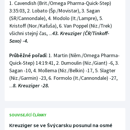
1. Cavendish (Brit./Omega Pharma-Quick-Step)
Olympijské hry
3:35:03, 2. Lobato (Šp./Movistar), 3. Sagan
(SR/Cannondale), 4. Modolo (It./Lampre), 5.
Parasport
Kristoff (Nor./Kaťuša), 6. Van Poppel (Niz./Trek)
všichni stejný čas, ...
43. Kreuziger (ČR/Tinkoff-
Plavání
Saxo) -4.
Plážový volejbal
Průběžné pořadí:
1. Martin (Něm./Omega Pharma-
Quick-Step) 14:19:41, 2. Dumoulin (Niz./Giant) -6, 3.
Ragby
Sagan -10, 4. Mollema (Niz./Belkin) -17, 5. Slagter
(Niz./Garmin) -23, 6. Formolo (It./Cannondale) -27,
Rychlobruslení
...
8. Kreuziger -28.
Rychlostní kanoistika
Short track
SOUVISEJÍCÍ ČLÁNKY
Sportovní střelba
Kreuziger se ve Švýcarsku posunul na osmé