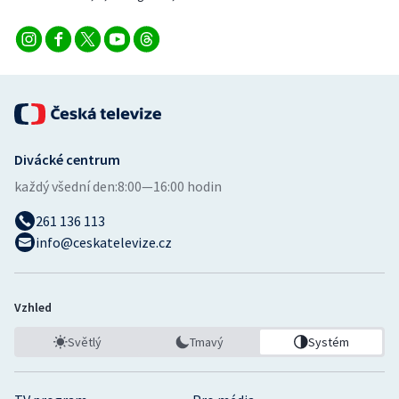
Divácké centrum
každý všední den:
8:00—16:00 hodin
261 136 113
info@ceskatelevize.cz
Vzhled
Světlý
Tmavý
Systém