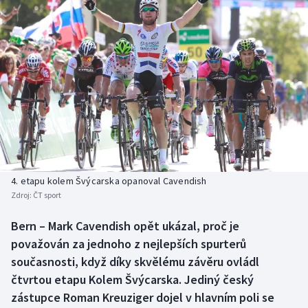
Baseball a softbal
Soutěže
Basketbal
Historické návraty
Biatlon
Aplikace ČT sport
Boby a skeleton
AZ kvíz
Box
Curling
4. etapu kolem Švýcarska opanoval Cavendish
Zdroj:
ČT sport
Dostihy
Bern – Mark Cavendish opět ukázal, proč je
Florbal
považován za jednoho z nejlepších spurterů
současnosti, když díky skvělému závěru ovládl
Futsal
čtvrtou etapu Kolem Švýcarska. Jediný český
zástupce Roman Kreuziger dojel v hlavním poli se
Golf