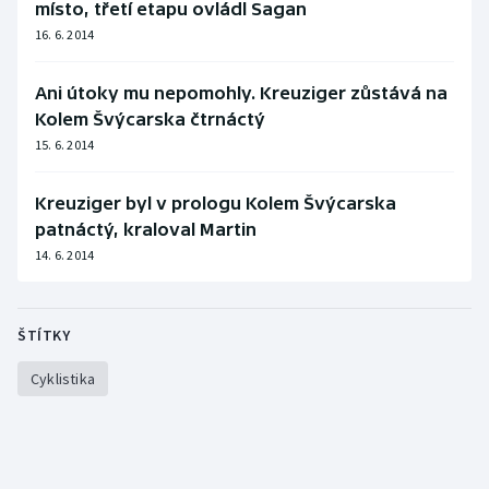
místo, třetí etapu ovládl Sagan
Stolní tenis
16. 6. 2014
Triatlon
Ani útoky mu nepomohly. Kreuziger zůstává na
Veslování
Kolem Švýcarska čtrnáctý
15. 6. 2014
Vodní slalom
Kreuziger byl v prologu Kolem Švýcarska
Volejbal
patnáctý, kraloval Martin
14. 6. 2014
Ostatní
ŠTÍTKY
Cyklistika