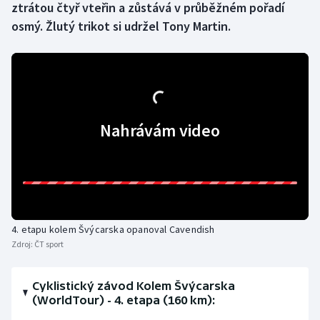
ztrátou čtyř vteřin a zůstává v průběžném pořadí
osmý. Žlutý trikot si udržel Tony Martin.
Gymnastika
Házená
Jezdectví
Nahrávám video
Judo
Krasobruslení
Lezení
4. etapu kolem Švýcarska opanoval Cavendish
Lyže a snowboard
Zdroj:
ČT sport
Moderní pětiboj
Cyklistický závod Kolem Švýcarska
(WorldTour) - 4. etapa (160 km):
Motorsport