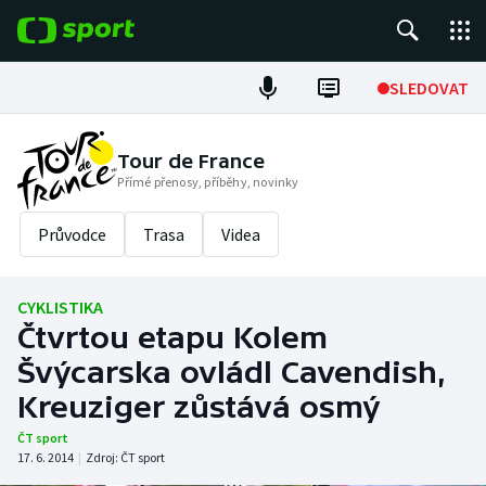
POPULÁRNÍ
SLEDOVAT
Fotbal
Tour de France
Přímé přenosy, příběhy, novinky
Hokej
Průvodce
Trasa
Videa
Tenis
Atletika
CYKLISTIKA
Čtvrtou etapu Kolem
Cyklistika
Švýcarska ovládl Cavendish,
DALŠÍ SPORTY
Kreuziger zůstává osmý
ČT sport
Americký fotbal
NEPŘEHLÉDNĚTE
17. 6. 2014
|
Zdroj:
ČT sport