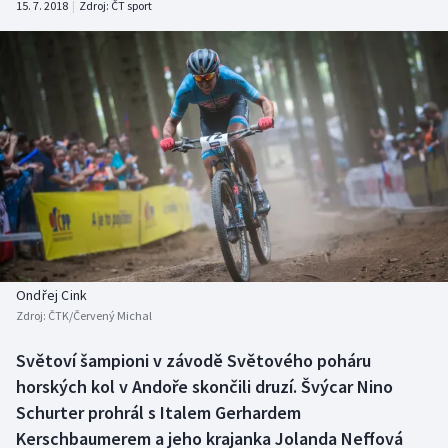
15. 7. 2018
|
Zdroj:
ČT sport
Baseball a softbal
Soutěže
Basketbal
Historické návraty
Biatlon
Aplikace ČT sport
Boby a skeleton
AZ kvíz
Box
Curling
Ondřej Cink
Dostihy
Zdroj:
ČTK/Červený Michal
Florbal
Světoví šampioni v závodě Světového poháru
horských kol v Andoře skončili druzí. Švýcar Nino
Futsal
Schurter prohrál s Italem Gerhardem
Kerschbaumerem a jeho krajanka Jolanda Neffová
Golf