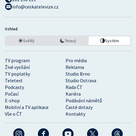
info@ceskatelevize.cz
Vzhled
Světlý
Tmavý
Systém
TV program
Pro média
Živé vysílání
Reklama
TV poplatky
Studio Brno
Teletext
Studio Ostrava
Podcasty
Rada ČT
Počasí
Kariéra
E-shop
Podávání námětů
Mobilní a TV aplikace
Časté dotazy
Vše o ČT
Kontakty