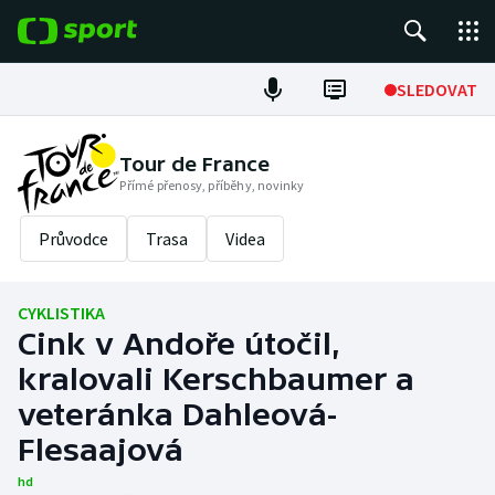
POPULÁRNÍ
SLEDOVAT
Fotbal
Tour de France
Přímé přenosy, příběhy, novinky
Hokej
Průvodce
Trasa
Videa
Tenis
Atletika
CYKLISTIKA
Cink v Andoře útočil,
Cyklistika
kralovali Kerschbaumer a
DALŠÍ SPORTY
veteránka Dahleová-
Flesaajová
Americký fotbal
NEPŘEHLÉDNĚTE
hd