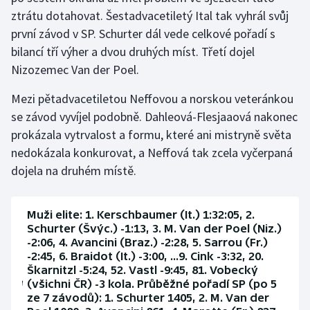
Stolní tenis
ztrátu dotahovat. Šestadvacetiletý Ital tak vyhrál svůj
první závod v SP. Schurter dál vede celkové pořadí s
Triatlon
bilancí tří výher a dvou druhých míst. Třetí dojel
Nizozemec Van der Poel.
Veslování
Mezi pětadvacetiletou Neffovou a norskou veteránkou
Vodní slalom
se závod vyvíjel podobně. Dahleová-Flesjaaová nakonec
prokázala vytrvalost a formu, které ani mistryně světa
Volejbal
nedokázala konkurovat, a Neffová tak zcela vyčerpaná
dojela na druhém místě.
Ostatní
Muži elite: 1. Kerschbaumer (It.) 1:32:05, 2.
Schurter (Švýc.) -1:13, 3. M. Van der Poel (Niz.)
-2:06, 4. Avancini (Braz.) -2:28, 5. Sarrou (Fr.)
-2:45, 6. Braidot (It.) -3:00, ...9. Cink -3:32, 20.
Škarnitzl -5:24, 52. Vastl -9:45, 81. Vobecký
(všichni ČR) -3 kola. Průběžné pořadí SP (po 5
ze 7 závodů): 1. Schurter 1405, 2. M. Van der