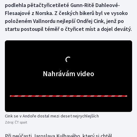
podlehla pětačtyřicetileté Gunn-Ritě Dahleové-
Flesaajové z Norska. Z českých bikerů byl ve vysoko
Gymnastika
položeném Vallnordu nejlepší Ondřej Cink, jenž po
startu postoupil téměř o čtyřicet míst a dojel devátý.
Házená
Jezdectví
Judo
Nahrávám video
Krasobruslení
Lezení
Lyže a snowboard
Cink se v Andoře dostal mezi deset nejrychlejších
Moderní pětiboj
Zdroj:
ČT sport
Motorsport
Při neúčasti Jaroslava Kulhavého, který si chtěl