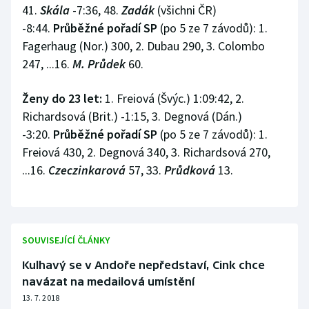
41.
Skála
-7:36, 48.
Zadák
(všichni ČR)
-8:44.
Průběžné pořadí SP
(po 5 ze 7 závodů): 1.
Fagerhaug (Nor.) 300, 2. Dubau 290, 3. Colombo
247, ...16.
M. Průdek
60.
Ženy do 23 let:
1. Freiová (Švýc.) 1:09:42, 2.
Richardsová (Brit.) -1:15, 3. Degnová (Dán.)
-3:20.
Průběžné pořadí SP
(po 5 ze 7 závodů): 1.
Freiová 430, 2. Degnová 340, 3. Richardsová 270,
...16.
Czeczinkarová
57, 33.
Průdková
13.
SOUVISEJÍCÍ ČLÁNKY
Kulhavý se v Andoře nepředstaví, Cink chce
navázat na medailová umístění
13. 7. 2018