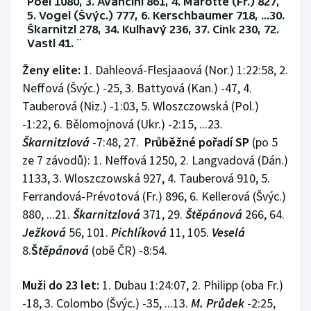
Poel 1080, 3. Avancini 861, 4. Marotte (Fr.) 827,
5. Vogel (Švýc.) 777, 6. Kerschbaumer 718, ...30.
Škarnitzl 278, 34. Kulhavý 236, 37. Cink 230, 72.
Vastl 41. ¨
Ženy elite:
1. Dahleová-Flesjaaová (Nor.) 1:22:58, 2.
Neffová (Švýc.) -25, 3. Battyová (Kan.) -47, 4.
Tauberová (Niz.) -1:03, 5. Wloszczowská (Pol.)
-1:22, 6. Bělomojnová (Ukr.) -2:15, ...23.
Škarnitzlová
-7:48, 27.
Průběžné pořadí SP
(po 5
ze 7 závodů): 1. Neffová 1250, 2. Langvadová (Dán.)
1133, 3. Wloszczowská 927, 4. Tauberová 910, 5.
Ferrandová-Prévotová (Fr.) 896, 6. Kellerová (Švýc.)
880, ...21.
Škarnitzlová
371, 29.
Štěpánová
266, 64.
Ježková
56, 101.
Pichlíková
11, 105.
Veselá
8.
Š
těpánová
(obě ČR) -8:54.
Muži do 23 let:
1. Dubau 1:24:07, 2. Philipp (oba Fr.)
-18, 3. Colombo (Švýc.) -35, ...13.
M. Průdek
-2:25,