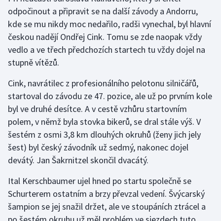
odpočinout a připravit se na další závody a Andorru,
Olympijské hry
kde se mu nikdy moc nedařilo, radši vynechal, byl hlavní
českou nadějí Ondřej Cink. Tomu se zde naopak vždy
Parasport
vedlo a ve třech předchozích startech tu vždy dojel na
stupně vítězů.
Plavání
Cink, navrátilec z profesionálního pelotonu silničářů,
Plážový volejbal
startoval do závodu ze 47. pozice, ale už po prvním kole
byl ve druhé desítce. A v cestě vzhůru startovním
Ragby
polem, v němž byla stovka bikerů, se dral stále výš. V
Rychlobruslení
šestém z osmi 3,8 km dlouhých okruhů (ženy jich jely
šest) byl český závodník už sedmý, nakonec dojel
Rychlostní kanoistika
devátý. Jan Šakrnitzel skončil dvacátý.
Ital Kerschbaumer ujel hned po startu společně se
Short track
Schurterem ostatním a brzy převzal vedení. Švýcarský
Sportovní střelba
šampion se jej snažil držet, ale ve stoupáních ztrácel a
po šestém okruhu už měl problém ve sjezdech tuto