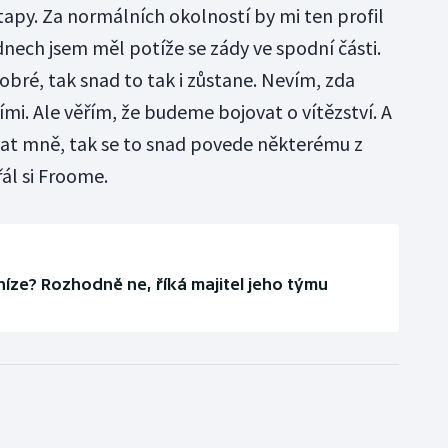
py. Za normálních okolností by mi ten profil
dnech jsem měl potíže se zády ve spodní části.
obré, tak snad to tak i zůstane. Nevím, zda
mi. Ale věřím, že budeme bojovat o vítězství. A
vat mně, tak se to snad povede některému z
ál si Froome.
íze? Rozhodně ne, říká majitel jeho týmu