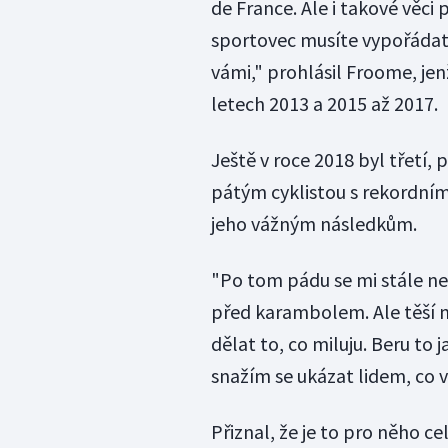
de France. Ale i takové věci 
sportovec musíte vypořádat a
vámi," prohlásil Froome, jenž
letech 2013 a 2015 až 2017.
Ještě v roce 2018 byl třetí,
pátým cyklistou s rekordními
jeho vážným následkům.
"Po tom pádu se mi stále nep
před karambolem. Ale těší m
dělat to, co miluju. Beru to j
snažím se ukázat lidem, co
Přiznal, že je to pro něho cel