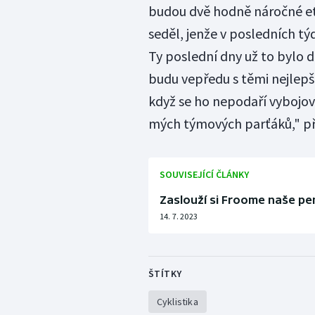
budou dvě hodně náročné eta
seděl, jenže v posledních tý
Ty poslední dny už to bylo d
budu vepředu s těmi nejlepší
když se ho nepodaří vybojo
mých týmových parťáků," př
SOUVISEJÍCÍ ČLÁNKY
Zaslouží si Froome naše pen
14. 7. 2023
ŠTÍTKY
Cyklistika