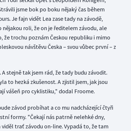
"Strávili jsme bok po boku nějaký čas během
urs. Je fajn vidět Lea zase tady na závodě,
lo nějakou roli, že on je ředitelem závodu, ale
 to, že trochu poznám Českou republiku i mimo
leskovou návštěvu Česka – svou vůbec první – z
 A stejně tak jsem rád, že tady budu závodit.
la to hezká zkušenost. A zjistil jsem, jak jsou
ají vášeň pro cyklistiku," dodal Froome.
 bude závod probíhat a co mu nadcházející čtyři
stní formy. "Čekají nás patrně nelehké dny,
viděl trať závodu on-line. Vypadá to, že tam