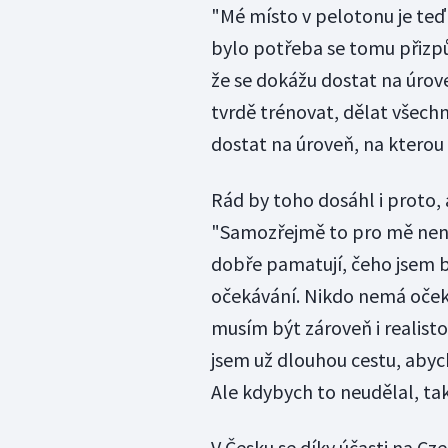
"Mé místo v pelotonu je teď
bylo potřeba se tomu přizpů
že se dokážu dostat na úrov
tvrdě trénovat, dělat všechn
dostat na úroveň, na ktero
Rád by toho dosáhl i proto,
"Samozřejmě to pro mě není 
dobře pamatují, čeho jsem by
očekávání. Nikdo nemá očeká
musím být zároveň i realistou
jsem už dlouhou cestu, abych 
Ale kdybych to neudělal, tak
V Česku se díky účasti na C