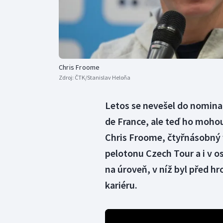
Chris Froome
Zdroj:
ČTK/Stanislav Heloňa
Letos se nevešel do nominac
de France, ale teď ho mohou 
Chris Froome, čtyřnásobný v
pelotonu Czech Tour a i v os
na úroveň, v níž byl před h
kariéru.