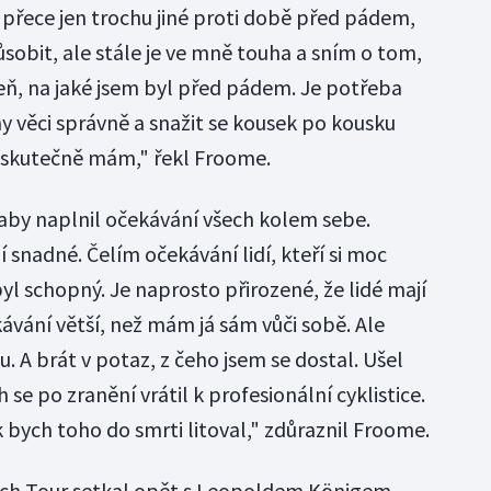
 přece jen trochu jiné proti době před pádem,
sobit, ale stále je ve mně touha a sním o tom,
eň, na jaké jsem byl před pádem. Je potřeba
y věci správně a snažit se kousek po kousku
u skutečně mám," řekl Froome.
 aby naplnil očekávání všech kolem sebe.
snadné. Čelím očekávání lidí, kteří si moc
l schopný. Je naprosto přirozené, že lidé mají
vání větší, než mám já sám vůči sobě. Ale
. A brát v potaz, z čeho jsem se dostal. Ušel
se po zranění vrátil k profesionální cyklistice.
 bych toho do smrti litoval," zdůraznil Froome.
zech Tour setkal opět s Leopoldem Königem,