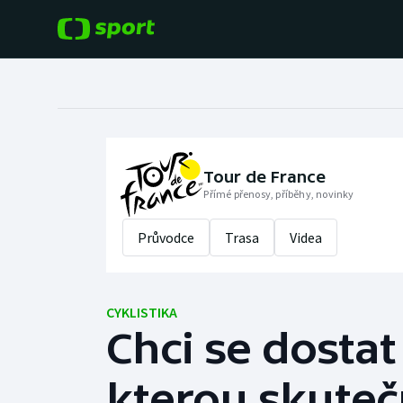
POPULÁRNÍ
DALŠÍ SPORTY
Fotbal
Americký fotbal
Hokej
Baseball a softbal
Tour de France
Přímé přenosy, příběhy, novinky
Tenis
Basketbal
Průvodce
Trasa
Videa
Atletika
Biatlon
Cyklistika
CYKLISTIKA
Boby a skeleton
Chci se dostat
Box
kterou skute