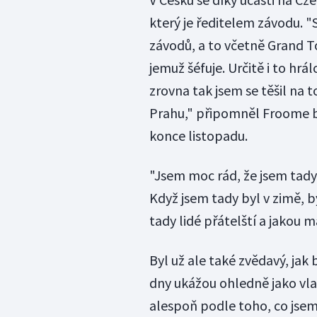
který je ředitelem závodu. 
závodů, a to včetně Grand To
jemuž šéfuje. Určitě i to hrá
zrovna tak jsem se těšil na
Prahu," připomněl Froome b
konce listopadu.
"Jsem moc rád, že jsem tady.
Když jsem tady byl v zimě, by
tady lidé přátelští a jakou m
Byl už ale také zvědavý, jak
dny ukážou ohledně jako vla
alespoň podle toho, co jsem 