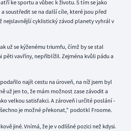
patří ke sportu a vůbec k životu. S tím se jako
 soustředit se na další cíle, které jsou před
 nejslavnější cyklistický závod planety vyhrál v
 pak už se kýženému triumfu, čímž by se stal
 pěti vavříny, nepřiblížil. Zejména kvůli pádu a
odařilo najít cestu na úroveň, na níž jsem byl
ě už jen to, že mám možnost zase závodit a
ako velkou satisfakci. A zároveň i určité poslání -
 všechno je možné překonat," podotkl Froome.
kově jiné. Vnímá, že je v odlišné pozici než kdysi.