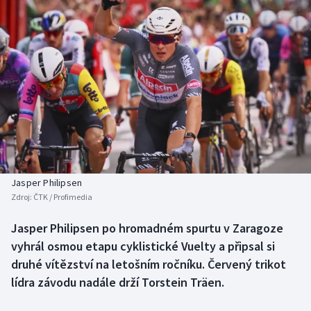
Baseball a softbal
Soutěže
Basketbal
Historické návraty
Biatlon
Aplikace ČT sport
Boby a skeleton
AZ kvíz
Box
Curling
Jasper Philipsen
Zdroj:
ČTK / Profimedia
Dostihy
Jasper Philipsen po hromadném spurtu v Zaragoze
Florbal
vyhrál osmou etapu cyklistické Vuelty a připsal si
druhé vítězství na letošním ročníku. Červený trikot
Futsal
lídra závodu nadále drží Torstein Träen.
Golf