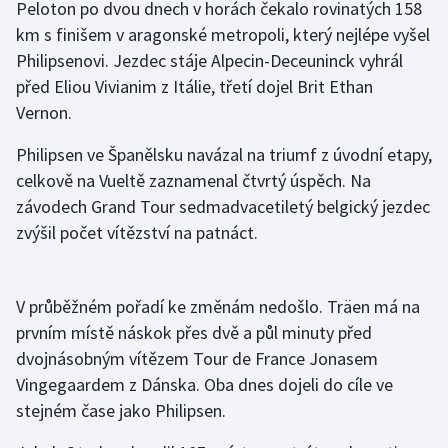
Peloton po dvou dnech v horách čekalo rovinatých 158
km s finišem v aragonské metropoli, který nejlépe vyšel
Gymnastika
Philipsenovi. Jezdec stáje Alpecin-Deceuninck vyhrál
před Eliou Vivianim z Itálie, třetí dojel Brit Ethan
Házená
Vernon.
Jezdectví
Philipsen ve Španělsku navázal na triumf z úvodní etapy,
celkově na Vueltě zaznamenal čtvrtý úspěch. Na
Judo
závodech Grand Tour sedmadvacetiletý belgický jezdec
zvýšil počet vítězství na patnáct.
Krasobruslení
Lezení
V průběžném pořadí ke změnám nedošlo. Träen má na
prvním místě náskok přes dvě a půl minuty před
Lyže a snowboard
dvojnásobným vítězem Tour de France Jonasem
Moderní pětiboj
Vingegaardem z Dánska. Oba dnes dojeli do cíle ve
stejném čase jako Philipsen.
Motorsport