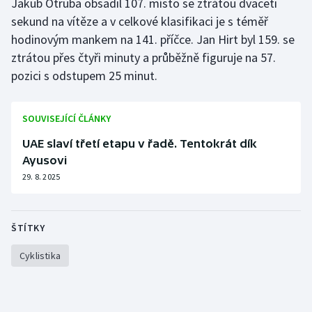
Jakub Otruba obsadil 107. místo se ztrátou dvaceti
sekund na vítěze a v celkové klasifikaci je s téměř
Olympijské hry
hodinovým mankem na 141. příčce. Jan Hirt byl 159. se
Parasport
ztrátou přes čtyři minuty a průběžně figuruje na 57.
pozici s odstupem 25 minut.
Plavání
SOUVISEJÍCÍ ČLÁNKY
Plážový volejbal
UAE slaví třetí etapu v řadě. Tentokrát dík
Ragby
Ayusovi
29. 8. 2025
Rychlobruslení
Rychlostní kanoistika
ŠTÍTKY
Short track
Cyklistika
Sportovní střelba