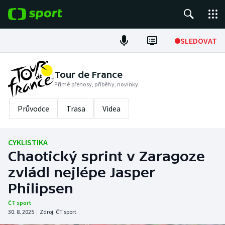
POPULÁRNÍ
SLEDOVAT
Fotbal
Tour de France
Přímé přenosy, příběhy, novinky
Hokej
Průvodce
Trasa
Videa
Tenis
Atletika
CYKLISTIKA
Chaotický sprint v Zaragoze
Cyklistika
zvládl nejlépe Jasper
DALŠÍ SPORTY
Philipsen
ČT sport
Americký fotbal
NEPŘEHLÉDNĚTE
30. 8. 2025
|
Zdroj:
ČT sport