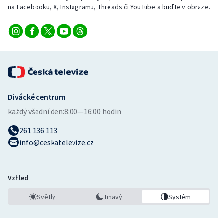
na Facebooku, X, Instagramu, Threads či YouTube a buďte v obraze.
Divácké centrum
každý všední den:
8:00—16:00 hodin
261 136 113
info@ceskatelevize.cz
Vzhled
Světlý
Tmavý
Systém