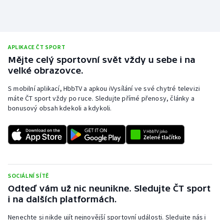
Stolní tenis
Triatlon
APLIKACE ČT SPORT
Veslování
Mějte celý sportovní svět vždy u sebe i na
velké obrazovce.
Vodní slalom
S mobilní aplikací, HbbTV a apkou iVysílání ve své chytré televizi
máte ČT sport vždy po ruce. Sledujte přímé přenosy, články a
Volejbal
bonusový obsah kdekoli a kdykoli.
Ostatní
SOCIÁLNÍ SÍTĚ
Odteď vám už nic neunikne. Sledujte ČT sport
i na dalších platformách.
Nenechte si nikde ujít nejnovější sportovní události. Sledujte nás i