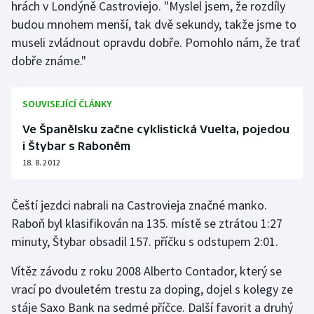
hrách v Londýně Castroviejo. "Myslel jsem, že rozdíly
Olympijské hry
budou mnohem menší, tak dvě sekundy, takže jsme to
museli zvládnout opravdu dobře. Pomohlo nám, že trať
Parasport
dobře známe."
Plavání
SOUVISEJÍCÍ ČLÁNKY
Plážový volejbal
Ve Španělsku začne cyklistická Vuelta, pojedou
i Štybar s Raboněm
Ragby
18. 8. 2012
Rychlobruslení
Čeští jezdci nabrali na Castrovieja značné manko.
Raboň byl klasifikován na 135. místě se ztrátou 1:27
Rychlostní kanoistika
minuty, Štybar obsadil 157. příčku s odstupem 2:01.
Short track
Vítěz závodu z roku 2008 Alberto Contador, který se
vrací po dvouletém trestu za doping, dojel s kolegy ze
Sportovní střelba
stáje Saxo Bank na sedmé příčce. Další favorit a druhý