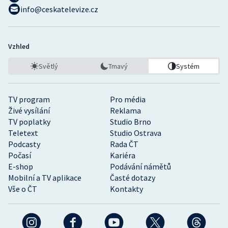
info@ceskatelevize.cz
Vzhled
Světlý
Tmavý
Systém
TV program
Pro média
Živé vysílání
Reklama
TV poplatky
Studio Brno
Teletext
Studio Ostrava
Podcasty
Rada ČT
Počasí
Kariéra
E-shop
Podávání námětů
Mobilní a TV aplikace
Časté dotazy
Vše o ČT
Kontakty