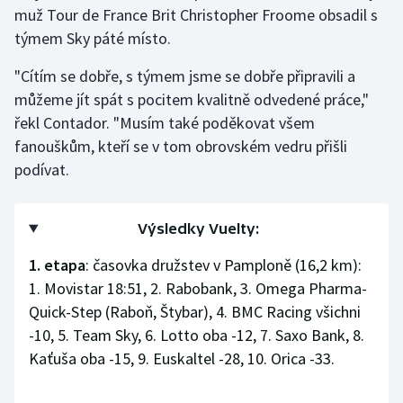
Stolní tenis
muž Tour de France Brit Christopher Froome obsadil s
týmem Sky páté místo.
Triatlon
"Cítím se dobře, s týmem jsme se dobře připravili a
můžeme jít spát s pocitem kvalitně odvedené práce,"
Veslování
řekl Contador. "Musím také poděkovat všem
Vodní slalom
fanouškům, kteří se v tom obrovském vedru přišli
podívat.
Volejbal
Ostatní
Výsledky Vuelty:
1. etapa
: časovka družstev v Pamploně (16,2 km):
1. Movistar 18:51, 2. Rabobank, 3. Omega Pharma-
Quick-Step (Raboň, Štybar), 4. BMC Racing všichni
-10, 5. Team Sky, 6. Lotto oba -12, 7. Saxo Bank, 8.
Kaťuša oba -15, 9. Euskaltel -28, 10. Orica -33.