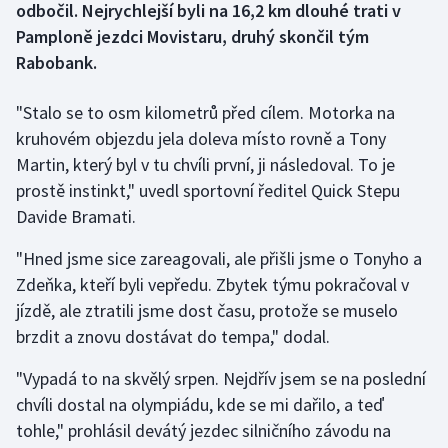
odbočil. Nejrychlejší byli na 16,2 km dlouhé trati v
Pamploně jezdci Movistaru, druhý skončil tým
Gymnastika
Rabobank.
Házená
"Stalo se to osm kilometrů před cílem. Motorka na
kruhovém objezdu jela doleva místo rovně a Tony
Jezdectví
Martin, který byl v tu chvíli první, ji následoval. To je
prostě instinkt," uvedl sportovní ředitel Quick Stepu
Judo
Davide Bramati.
Krasobruslení
"Hned jsme sice zareagovali, ale přišli jsme o Tonyho a
Zdeňka, kteří byli vepředu. Zbytek týmu pokračoval v
Lezení
jízdě, ale ztratili jsme dost času, protože se muselo
Lyže a snowboard
brzdit a znovu dostávat do tempa," dodal.
"Vypadá to na skvělý srpen. Nejdřív jsem se na poslední
Moderní pětiboj
chvíli dostal na olympiádu, kde se mi dařilo, a teď
tohle," prohlásil devátý jezdec silničního závodu na
Motorsport