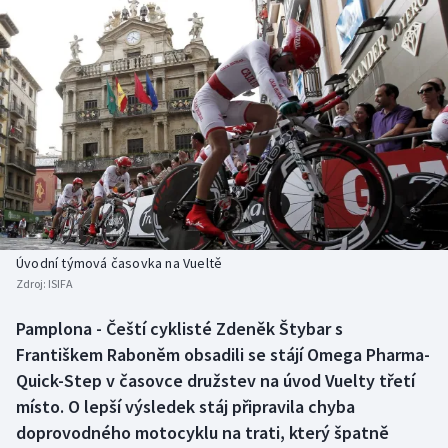
Baseball a softbal
Soutěže
Basketbal
Historické návraty
Biatlon
Aplikace ČT sport
Boby a skeleton
AZ kvíz
Box
Curling
Úvodní týmová časovka na Vueltě
Zdroj:
ISIFA
Dostihy
Pamplona - Čeští cyklisté Zdeněk Štybar s
Florbal
Františkem Raboněm obsadili se stájí Omega Pharma-
Quick-Step v časovce družstev na úvod Vuelty třetí
Futsal
místo. O lepší výsledek stáj připravila chyba
doprovodného motocyklu na trati, který špatně
Golf