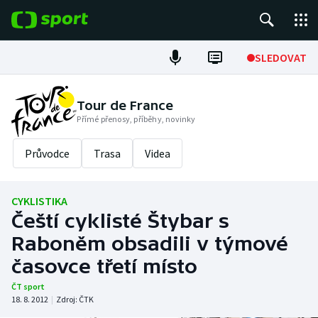
POPULÁRNÍ
SLEDOVAT
Fotbal
Tour de France
Přímé přenosy, příběhy, novinky
Hokej
Průvodce
Trasa
Videa
Tenis
Atletika
CYKLISTIKA
Čeští cyklisté Štybar s
Cyklistika
Raboněm obsadili v týmové
DALŠÍ SPORTY
časovce třetí místo
ČT sport
Americký fotbal
NEPŘEHLÉDNĚTE
18. 8. 2012
|
Zdroj:
ČTK