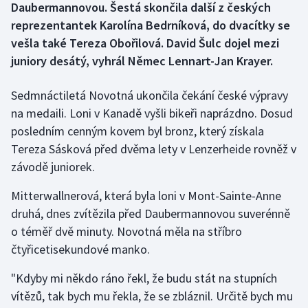
Daubermannovou. Šestá skončila další z českých
reprezentantek Karolína Bedrníková, do dvacítky se
Gymnastika
vešla také Tereza Obořilová. David Šulc dojel mezi
juniory desátý, vyhrál Němec Lennart-Jan Krayer.
Házená
Sedmnáctiletá Novotná ukončila čekání české výpravy
Jezdectví
na medaili. Loni v Kanadě vyšli bikeři naprázdno. Dosud
posledním cenným kovem byl bronz, který získala
Judo
Tereza Sásková před dvěma lety v Lenzerheide rovněž v
Krasobruslení
závodě juniorek.
Mitterwallnerová, která byla loni v Mont-Sainte-Anne
Lezení
druhá, dnes zvítězila před Daubermannovou suverénně
Lyže a snowboard
o téměř dvě minuty. Novotná měla na stříbro
čtyřicetisekundové manko.
Moderní pětiboj
"Kdyby mi někdo ráno řekl, že budu stát na stupních
vítězů, tak bych mu řekla, že se zbláznil. Určitě bych mu
Motorsport