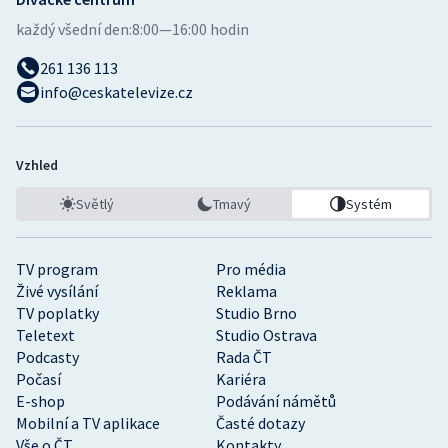
každý všední den:
8:00—16:00 hodin
261 136 113
info@ceskatelevize.cz
Vzhled
Světlý
Tmavý
Systém
TV program
Pro média
Živé vysílání
Reklama
TV poplatky
Studio Brno
Teletext
Studio Ostrava
Podcasty
Rada ČT
Počasí
Kariéra
E-shop
Podávání námětů
Mobilní a TV aplikace
Časté dotazy
Vše o ČT
Kontakty