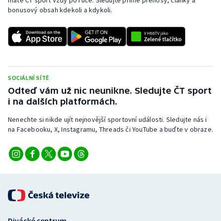
máte ČT sport vždy po ruce. Sledujte přímé přenosy, články a
bonusový obsah kdekoli a kdykoli.
SOCIÁLNÍ SÍTĚ
Odteď vám už nic neunikne. Sledujte ČT sport
i na dalších platformách.
Nenechte si nikde ujít nejnovější sportovní události. Sledujte nás i
na Facebooku, X, Instagramu, Threads či YouTube a buďte v obraze.
Divácké centrum