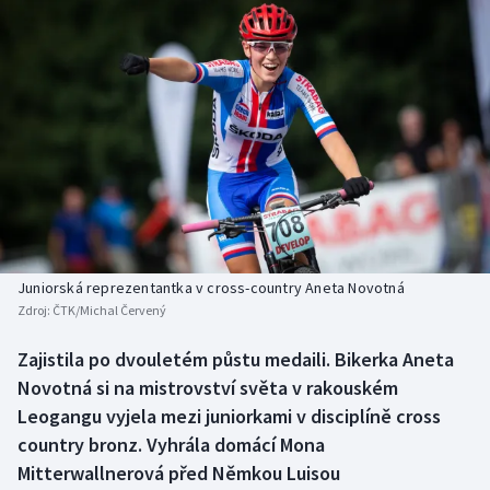
Baseball a softbal
Soutěže
Basketbal
Historické návraty
Biatlon
Aplikace ČT sport
Boby a skeleton
AZ kvíz
Box
Curling
Juniorská reprezentantka v cross-country Aneta Novotná
Zdroj:
ČTK/Michal Červený
Dostihy
Zajistila po dvouletém půstu medaili. Bikerka Aneta
Florbal
Novotná si na mistrovství světa v rakouském
Leogangu vyjela mezi juniorkami v disciplíně cross
Futsal
country bronz. Vyhrála domácí Mona
Mitterwallnerová před Němkou Luisou
Golf