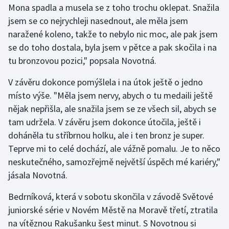
Mona spadla a musela se z toho trochu oklepat. Snažila
Stolní tenis
jsem se co nejrychleji nasednout, ale měla jsem
Triatlon
naražené koleno, takže to nebylo nic moc, ale pak jsem
se do toho dostala, byla jsem v pětce a pak skočila i na
Veslování
tu bronzovou pozici," popsala Novotná.
Vodní slalom
V závěru dokonce pomýšlela i na útok ještě o jedno
místo výše. "Měla jsem nervy, abych o tu medaili ještě
Volejbal
nějak nepřišla, ale snažila jsem se ze všech sil, abych se
tam udržela. V závěru jsem dokonce útočila, ještě i
Ostatní
doháněla tu stříbrnou holku, ale i ten bronz je super.
Teprve mi to celé dochází, ale vážně pomalu. Je to něco
neskutečného, samozřejmě největší úspěch mé kariéry,"
jásala Novotná.
Bedrníková, která v sobotu skončila v závodě Světové
juniorské série v Novém Městě na Moravě třetí, ztratila
na vítěznou Rakušanku šest minut. S Novotnou si