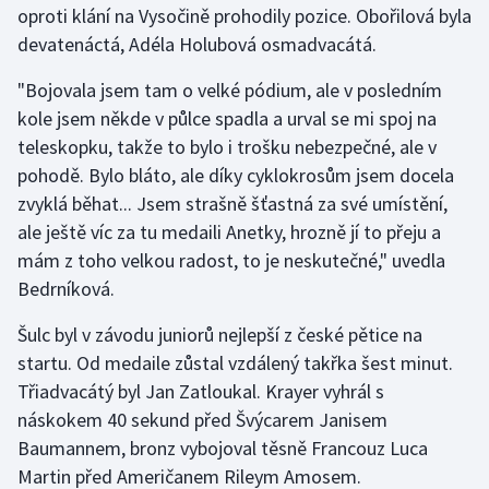
oproti klání na Vysočině prohodily pozice. Obořilová byla
devatenáctá, Adéla Holubová osmadvacátá.
"Bojovala jsem tam o velké pódium, ale v posledním
kole jsem někde v půlce spadla a urval se mi spoj na
teleskopku, takže to bylo i trošku nebezpečné, ale v
pohodě. Bylo bláto, ale díky cyklokrosům jsem docela
zvyklá běhat... Jsem strašně šťastná za své umístění,
ale ještě víc za tu medaili Anetky, hrozně jí to přeju a
mám z toho velkou radost, to je neskutečné," uvedla
Bedrníková.
Šulc byl v závodu juniorů nejlepší z české pětice na
startu. Od medaile zůstal vzdálený takřka šest minut.
Třiadvacátý byl Jan Zatloukal. Krayer vyhrál s
náskokem 40 sekund před Švýcarem Janisem
Baumannem, bronz vybojoval těsně Francouz Luca
Martin před Američanem Rileym Amosem.