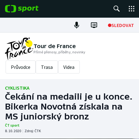
POPULÁRNÍ
SLEDOVAT
Fotbal
Tour de France
Přímé přenosy, příběhy, novinky
Hokej
Průvodce
Trasa
Videa
Tenis
Atletika
CYKLISTIKA
Čekání na medaili je u konce.
Cyklistika
Bikerka Novotná získala na
DALŠÍ SPORTY
MS juniorský bronz
ČT sport
Americký fotbal
NEPŘEHLÉDNĚTE
8. 10. 2020
|
Zdroj:
ČTK