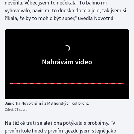
nevěřila. Vůbec jsem to nečekala. To bahno mi
Olympijské hry
vyhovovalo, navíc mi to dneska docela jelo, tak jsem si
říkala, že by to mohlo být super," uvedla Novotná.
Parasport
Plavání
Plážový volejbal
Nahrávám video
Ragby
Rychlobruslení
Rychlostní kanoistika
Juniorka Novotná má z MS horských kol bronz
Short track
Zdroj:
ČT sport
Na těžké trati se ale i ona potýkala s problémy. "V
Sportovní střelba
prvním kole hned v prvním sjezdu jsem stejně jako