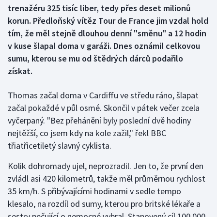
trenažéru 325 tisíc liber, tedy přes deset milionů
korun. Předloňský vítěz Tour de France jim vzdal hold
Gymnastika
tím, že měl stejně dlouhou denní "směnu" a 12 hodin
v kuse šlapal doma v garáži. Dnes oznámil celkovou
Házená
sumu, kterou se mu od štědrých dárců podařilo
Jezdectví
získat.
Judo
Thomas začal doma v Cardiffu ve středu ráno, šlapat
začal pokaždé v půl osmé. Skončil v pátek večer zcela
Krasobruslení
vyčerpaný. "Bez přehánění byly poslední dvě hodiny
nejtěžší, co jsem kdy na kole zažil," řekl BBC
Lezení
třiatřicetiletý slavný cyklista.
Lyže a snowboard
Kolik dohromady ujel, neprozradil. Jen to, že první den
zvládl asi 420 kilometrů, takže měl průměrnou rychlost
Moderní pětiboj
35 km/h. S přibývajícími hodinami v sedle tempo
klesalo, na rozdíl od sumy, kterou pro britské lékaře a
Motorsport
sestry pečující o nemocné vybral. Stanovený cíl 100 000