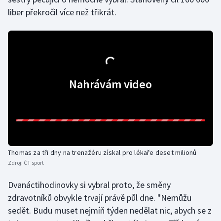
liber překročil více než třikrát.
Olympijské hry
Parasport
Plavání
Nahrávám video
Plážový volejbal
Ragby
Rychlobruslení
Thomas za tři dny na trenažéru získal pro lékaře deset milionů
Rychlostní kanoistika
Zdroj:
ČT sport
Short track
Dvanáctihodinovky si vybral proto, že směny
zdravotníků obvykle trvají právě půl dne. "Nemůžu
Sportovní střelba
sedět. Budu muset nejmíň týden nedělat nic, abych se z