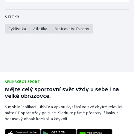
Stolní tenis
ŠTÍTKY
Triatlon
Cyklistika
Atletika
Mistrovství Evropy
Veslování
Vodní slalom
Volejbal
Ostatní
APLIKACE ČT SPORT
Mějte celý sportovní svět vždy u sebe i na
velké obrazovce.
S mobilní aplikací, HbbTV a apkou iVysílání ve své chytré televizi
máte ČT sport vždy po ruce. Sledujte přímé přenosy, články a
bonusový obsah kdekoli a kdykoli.