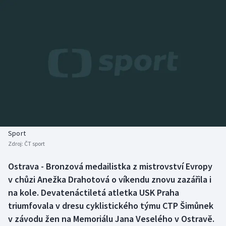
Baseball a softbal
Soutěže
Basketbal
Historické návraty
Biatlon
Aplikace ČT sport
Boby a skeleton
AZ kvíz
Box
Curling
Sport
Zdroj:
ČT sport
Dostihy
Ostrava - Bronzová medailistka z mistrovství Evropy
Florbal
v chůzi Anežka Drahotová o víkendu znovu zazářila i
na kole. Devatenáctiletá atletka USK Praha
Futsal
triumfovala v dresu cyklistického týmu CTP Šimůnek
v závodu žen na Memoriálu Jana Veselého v Ostravě.
Golf