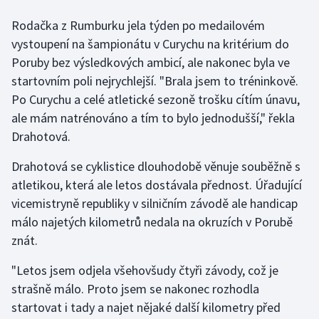
Rodačka z Rumburku jela týden po medailovém
Gymnastika
vystoupení na šampionátu v Curychu na kritérium do
Poruby bez výsledkových ambicí, ale nakonec byla ve
Házená
startovním poli nejrychlejší. "Brala jsem to tréninkově.
Po Curychu a celé atletické sezoně trošku cítím únavu,
Jezdectví
ale mám natrénováno a tím to bylo jednodušší," řekla
Drahotová.
Judo
Drahotová se cyklistice dlouhodobě věnuje souběžně s
Krasobruslení
atletikou, která ale letos dostávala přednost. Úřadující
vicemistryně republiky v silničním závodě ale handicap
Lezení
málo najetých kilometrů nedala na okruzích v Porubě
Lyže a snowboard
znát.
"Letos jsem odjela všehovšudy čtyři závody, což je
Moderní pětiboj
strašně málo. Proto jsem se nakonec rozhodla
startovat i tady a najet nějaké další kilometry před
Motorsport