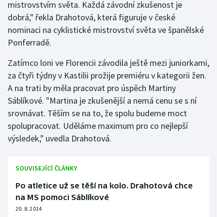
mistrovstvím světa. Každá závodní zkušenost je
Olympijské hry
dobrá," řekla Drahotová, která figuruje v české
nominaci na cyklistické mistrovství světa ve španělské
Parasport
Ponferradě.
Plavání
Zatímco loni ve Florencii závodila ještě mezi juniorkami,
za čtyři týdny v Kastilii prožije premiéru v kategorii žen.
Plážový volejbal
A na trati by měla pracovat pro úspěch Martiny
Sáblíkové. "Martina je zkušenější a nemá cenu se s ní
Ragby
srovnávat. Těším se na to, že spolu budeme moct
spolupracovat. Uděláme maximum pro co nejlepší
Rychlobruslení
výsledek," uvedla Drahotová.
Rychlostní kanoistika
SOUVISEJÍCÍ ČLÁNKY
Short track
Po atletice už se těší na kolo. Drahotová chce
na MS pomoci Sáblíkové
Sportovní střelba
20. 8. 2014