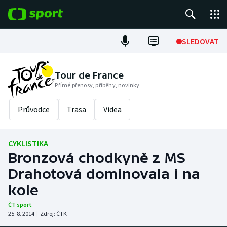
POPULÁRNÍ
SLEDOVAT
Fotbal
Tour de France
Přímé přenosy, příběhy, novinky
Hokej
Průvodce
Trasa
Videa
Tenis
Atletika
CYKLISTIKA
Bronzová chodkyně z MS
Cyklistika
Drahotová dominovala i na
DALŠÍ SPORTY
kole
ČT sport
Americký fotbal
NEPŘEHLÉDNĚTE
25. 8. 2014
|
Zdroj:
ČTK