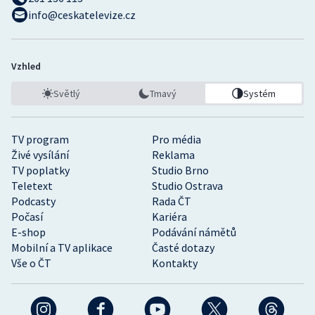
info@ceskatelevize.cz
Vzhled
Světlý
Tmavý
Systém
TV program
Pro média
Živé vysílání
Reklama
TV poplatky
Studio Brno
Teletext
Studio Ostrava
Podcasty
Rada ČT
Počasí
Kariéra
E-shop
Podávání námětů
Mobilní a TV aplikace
Časté dotazy
Vše o ČT
Kontakty