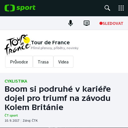
POPULÁRNÍ
SLEDOVAT
Fotbal
Tour de France
Přímé přenosy, příběhy, novinky
Hokej
Průvodce
Trasa
Videa
Tenis
Atletika
CYKLISTIKA
Boom si podruhé v kariéře
Cyklistika
dojel pro triumf na závodu
DALŠÍ SPORTY
Kolem Británie
ČT sport
Americký fotbal
NEPŘEHLÉDNĚTE
10. 9. 2017
|
Zdroj:
ČTK