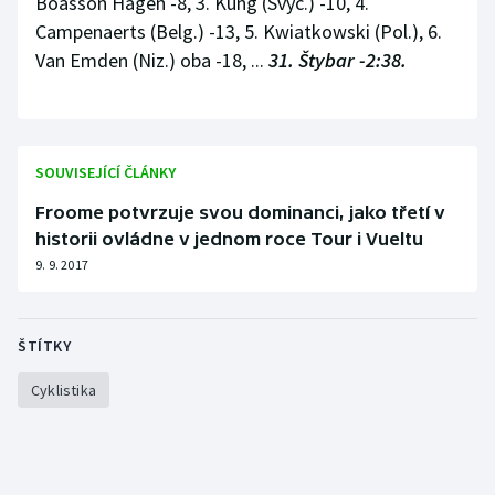
Boasson Hagen -8, 3. Küng (Švýc.) -10, 4.
Campenaerts (Belg.) -13, 5. Kwiatkowski (Pol.), 6.
Olympijské hry
Van Emden (Niz.) oba -18, ...
31. Štybar -2:38.
Parasport
Plavání
SOUVISEJÍCÍ ČLÁNKY
Plážový volejbal
Froome potvrzuje svou dominanci, jako třetí v
historii ovládne v jednom roce Tour i Vueltu
Ragby
9. 9. 2017
Rychlobruslení
ŠTÍTKY
Rychlostní kanoistika
Cyklistika
Short track
Sportovní střelba