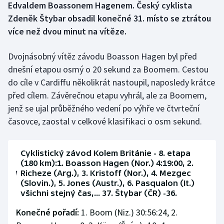
Edvaldem Boassonem Hagenem. Český cyklista
Zdeněk Štybar obsadil konečné 31. místo se ztrátou
Gymnastika
více než dvou minut na vítěze.
Házená
Dvojnásobný vítěz závodu Boasson Hagen byl před
dnešní etapou osmý o 20 sekund za Boomem. Cestou
Jezdectví
do cíle v Cardiffu několikrát nastoupil, naposledy krátce
před cílem. Závěrečnou etapu vyhrál, ale za Boomem,
Judo
jenž se ujal průběžného vedení po výhře ve čtvrteční
Krasobruslení
časovce, zaostal v celkové klasifikaci o osm sekund.
Lezení
Cyklistický závod Kolem Británie - 8. etapa
(180 km):1. Boasson Hagen (Nor.) 4:19:00, 2.
Lyže a snowboard
Richeze (Arg.), 3. Kristoff (Nor.), 4. Mezgec
(Slovin.), 5. Jones (Austr.), 6. Pasqualon (It.)
Moderní pětiboj
všichni stejný čas,... 37. Štybar (ČR) -36.
Konečné pořadí:
1. Boom (Niz.) 30:56:24, 2.
Motorsport