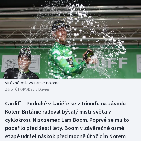
Baseball a softbal
Soutěže
Basketbal
Historické návraty
Biatlon
Aplikace ČT sport
Boby a skeleton
AZ kvíz
Box
Curling
Vítězné oslavy Larse Booma
Zdroj:
ČTK/PA/David Davies
Dostihy
Cardiff – Podruhé v kariéře se z triumfu na závodu
Florbal
Kolem Británie radoval bývalý mistr světa v
cyklokrosu Nizozemec Lars Boom. Poprvé se mu to
Futsal
podařilo před šesti lety. Boom v závěrečné osmé
etapě udržel náskok před mocně útočícím Norem
Golf