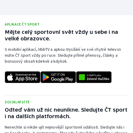
Stolní tenis
Triatlon
APLIKACE ČT SPORT
Mějte celý sportovní svět vždy u sebe i na
Veslování
velké obrazovce.
Vodní slalom
S mobilní aplikací, HbbTV a apkou iVysílání ve své chytré televizi
máte ČT sport vždy po ruce. Sledujte přímé přenosy, články a
Volejbal
bonusový obsah kdekoli a kdykoli.
Ostatní
SOCIÁLNÍ SÍTĚ
Odteď vám už nic neunikne. Sledujte ČT sport
i na dalších platformách.
Nenechte si nikde ujít nejnovější sportovní události. Sledujte nás i