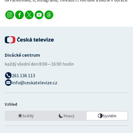
na Facebooku, X, Instagramu, Threads či YouTube a buďte v obraze.
Divácké centrum
každý všední den:
8:00—16:00 hodin
261 136 113
info@ceskatelevize.cz
Vzhled
Světlý
Tmavý
Systém