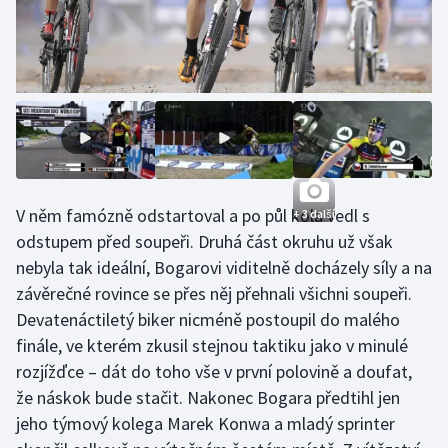
Stolní tenis
Triatlon
Veslování
Vodní slalom
Volejbal
V něm famózně odstartoval a po půl kola vedl s
+ 3 další
odstupem před soupeři. Druhá část okruhu už však
Ostatní
nebyla tak ideální, Bogarovi viditelně docházely síly a na
závěrečné rovince se přes něj přehnali všichni soupeři.
Devatenáctiletý biker nicméně postoupil do malého
finále, ve kterém zkusil stejnou taktiku jako v minulé
rozjížďce – dát do toho vše v první polovině a doufat,
že náskok bude stačit. Nakonec Bogara předtihl jen
jeho týmový kolega Marek Konwa a mladý sprinter