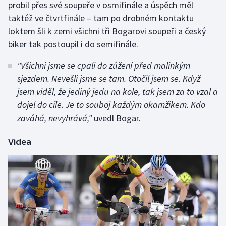
probil přes své soupeře v osmifinále a úspěch měl
Olympijské hry
taktéž ve čtvrtfinále – tam po drobném kontaktu
loktem šli k zemi všichni tři Bogarovi soupeři a český
Parasport
biker tak postoupil i do semifinále.
Plavání
"Všichni jsme se cpali do zúžení před malinkým
sjezdem. Nevešli jsme se tam. Otočil jsem se. Když
Plážový volejbal
jsem viděl, že jediný jedu na kole, tak jsem za to vzal a
dojel do cíle. Je to souboj každým okamžikem. Kdo
Ragby
zaváhá, nevyhrává,"
uvedl Bogar.
Rychlobruslení
Videa
Rychlostní kanoistika
Short track
Sportovní střelba