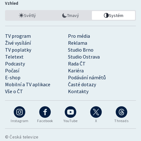
Vzhled
Světlý
Tmavý
Systém
TV program
Pro média
Živé vysílání
Reklama
TV poplatky
Studio Brno
Teletext
Studio Ostrava
Podcasty
Rada ČT
Počasí
Kariéra
E-shop
Podávání námětů
Mobilní a TV aplikace
Časté dotazy
Vše o ČT
Kontakty
Instagram
Facebook
YouTube
X
Threads
© Česká televize