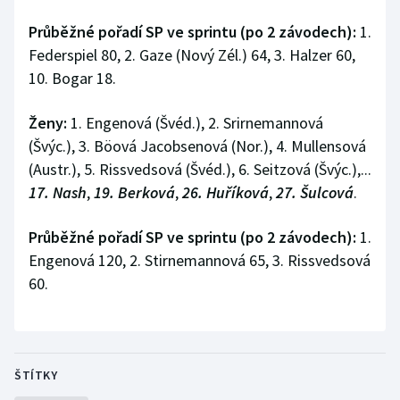
Průběžné pořadí SP ve sprintu (po 2 závodech):
1.
Federspiel 80, 2. Gaze (Nový Zél.) 64, 3. Halzer 60,
10. Bogar 18.
Ženy:
1. Engenová (Švéd.), 2. Srirnemannová
(Švýc.), 3. Böová Jacobsenová (Nor.), 4. Mullensová
(Austr.), 5. Rissvedsová (Švéd.), 6. Seitzová (Švýc.),...
17. Nash
,
19. Berková
,
26. Huříková
,
27. Šulcová
.
Průběžné pořadí SP ve sprintu (po 2 závodech):
1.
Engenová 120, 2. Stirnemannová 65, 3. Rissvedsová
60.
ŠTÍTKY