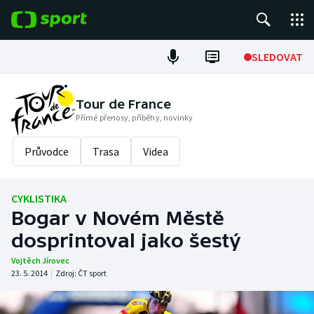
POPULÁRNÍ
SLEDOVAT
Fotbal
Tour de France
Přímé přenosy, příběhy, novinky
Hokej
Průvodce
Trasa
Videa
Tenis
Atletika
CYKLISTIKA
Bogar v Novém Městě
Cyklistika
dosprintoval jako šestý
DALŠÍ SPORTY
Vojtěch Jírovec
23. 5. 2014
|
Zdroj:
ČT sport
Americký fotbal
NEPŘEHLÉDNĚTE