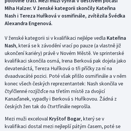
polovině trati. Mezi muži vyhrál v deštivém počasí
Miha Halzer. V ženské kategorii skončily Kateřina
Gymnastika
Nash i Tereza Huříková v osmifinále, zvítězila Švédka
Alexandra Engenová.
Házená
V ženské kategorii si v kvalifikaci nejlépe vedla
Kateřina
Jezdectví
Nash
, která se k závodění vrací po pauze (a vlastně již
ukončení kariéry) právě v Novém Městě. Ve sprinterské
Judo
kvalifikaci skončila osmá, Irena Berková pak dojela jako
devatenáctá, Tereza Huříková o tři příčky za ní na
Krasobruslení
dvaadvacáté pozici. Poté však přišlo osmifinále a v něm
konec všech českých reprezentantek: Nash skončila ve
Lezení
čtyřčlenné rozjížďce na třetím místě za dvojicí
Lyže a snowboard
Kanaďanek, vypadly i Berková s Huříkovou. Žádná z
českých žen tak do čtvrtfinále neprošla.
Moderní pětiboj
Mezi muži exceloval
Kryštof Bogar
, který se v
Motorsport
kvalifikaci dostal mezi nejlepší pátým časem, poté se