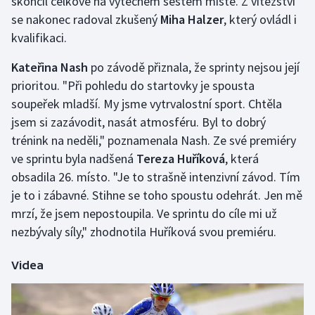
skončil celkově na výtečném šestém místě. Z vítězství
se nakonec radoval zkušený
Miha Halzer
, který ovládl i
kvalifikaci.
Kateřina Nash
po závodě přiznala, že sprinty nejsou její
prioritou. "Při pohledu do startovky je spousta
soupeřek mladší. My jsme vytrvalostní sport. Chtěla
jsem si zazávodit, nasát atmosféru. Byl to dobrý
trénink na neděli," poznamenala Nash. Ze své premiéry
ve sprintu byla nadšená
Tereza Huříková
, která
obsadila 26. místo. "Je to strašně intenzivní závod. Tím
je to i zábavné. Stihne se toho spoustu odehrát. Jen mě
mrzí, že jsem nepostoupila. Ve sprintu do cíle mi už
nezbývaly síly," zhodnotila Huříková svou premiéru.
Videa