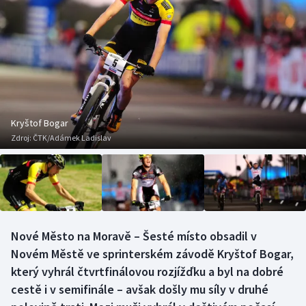
Baseball a softbal
Soutěže
Basketbal
Historické návraty
Biatlon
Aplikace ČT sport
Boby a skeleton
AZ kvíz
Kryštof Bogar
Zdroj:
ČTK/Adámek Ladislav
Box
Curling
Dostihy
Nové Město na Moravě – Šesté místo obsadil v
Florbal
Novém Městě ve sprinterském závodě Kryštof Bogar,
který vyhrál čtvrtfinálovou rozjížďku a byl na dobré
Futsal
cestě i v semifinále – avšak došly mu síly v druhé
Golf