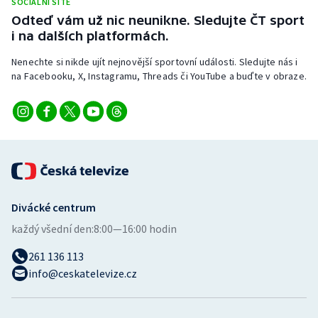
SOCIÁLNÍ SÍTĚ
Odteď vám už nic neunikne. Sledujte ČT sport
i na dalších platformách.
Nenechte si nikde ujít nejnovější sportovní události. Sledujte nás i
na Facebooku, X, Instagramu, Threads či YouTube a buďte v obraze.
Divácké centrum
každý všední den:
8:00—16:00 hodin
261 136 113
info@ceskatelevize.cz