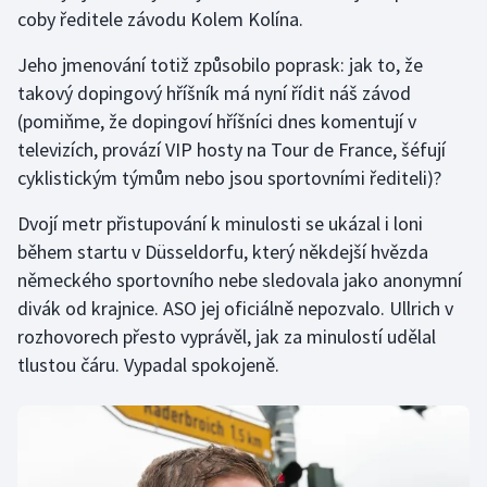
coby ředitele závodu Kolem Kolína.
Jeho jmenování totiž způsobilo poprask: jak to, že
takový dopingový hříšník má nyní řídit náš závod
(pomiňme, že dopingoví hříšníci dnes komentují v
televizích, provází VIP hosty na Tour de France, šéfují
cyklistickým týmům nebo jsou sportovními řediteli)?
Dvojí metr přistupování k minulosti se ukázal i loni
během startu v Düsseldorfu, který někdejší hvězda
německého sportovního nebe sledovala jako anonymní
divák od krajnice. ASO jej oficiálně nepozvalo. Ullrich v
rozhovorech přesto vyprávěl, jak za minulostí udělal
tlustou čáru. Vypadal spokojeně.