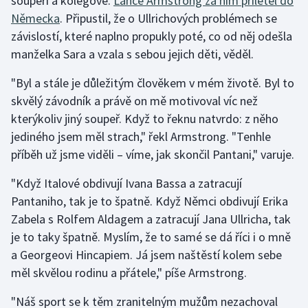
soupeři a kolegové.
Lance Armstrong za ním přiletěl do
Německa
. Připustil, že o Ullrichových problémech se
závislostí, které naplno propukly poté, co od něj odešla
manželka Sara a vzala s sebou jejich děti, věděl.
"Byl a stále je důležitým člověkem v mém životě. Byl to
skvělý závodník a právě on mě motivoval víc než
kterýkoliv jiný soupeř. Když to řeknu natvrdo: z něho
jediného jsem měl strach," řekl Armstrong. "Tenhle
příběh už jsme viděli – víme, jak skončil Pantani," varuje.
"Když Italové obdivují Ivana Bassa a zatracují
Pantaniho, tak je to špatně. Když Němci obdivují Erika
Zabela s Rolfem Aldagem a zatracují Jana Ullricha, tak
je to taky špatně. Myslím, že to samé se dá říci i o mně
a Georgeovi Hincapiem. Já jsem naštěstí kolem sebe
měl skvělou rodinu a přátele," píše Armstrong.
"Náš sport se k těm zranitelným mužům nezachoval