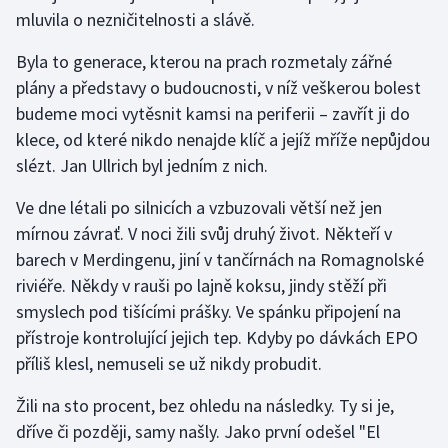
mluvila o nezničitelnosti a slávě.
Byla to generace, kterou na prach rozmetaly zářné
plány a představy o budoucnosti, v níž veškerou bolest
budeme moci vytěsnit kamsi na periferii – zavřít ji do
klece, od které nikdo nenajde klíč a jejíž mříže nepůjdou
slézt. Jan Ullrich byl jedním z nich.
Ve dne létali po silnicích a vzbuzovali větší než jen
mírnou závrať. V noci žili svůj druhý život. Někteří v
barech v Merdingenu, jiní v tančírnách na Romagnolské
riviéře. Někdy v rauši po lajně koksu, jindy stěží při
smyslech pod tišícími prášky. Ve spánku připojení na
přístroje kontrolující jejich tep. Kdyby po dávkách EPO
příliš klesl, nemuseli se už nikdy probudit.
Žili na sto procent, bez ohledu na následky. Ty si je,
dříve či později, samy našly. Jako první odešel "El