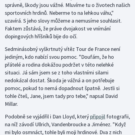
správně, škody jsou vážné. Mluvíme tu o životech našich
sportovních hrdinů. Neberme to na lehkou váhu,"
uzavírá. S jeho slovy můžeme a nemusíme souhlasit.
Faktem zůstává, že práve dvojakost ve vnímání
dopingových hříšníků bije do očí.
Sedminásobný vyškrtnutý vítěz Tour de France není
jediným, kdo nabízí svou pomoc. "Doufám, že ho
přátelé a rodina dokážou podržet v této nelehké
situaci. Já sám jsem se z toho vlastními silami
nedokázal dostat. Škoda je vážná a on potřebuje
pomoc, pokud to nemá dopadnout špatně. Jestli si
tohle čteš, Jane, jsem tady pro tebe," napsal David
Millar.
Podobně se vyjádřil i Dan Lloyd, který
připojil
fotografii,
na níž závodí Ullrich, Vandenbroucke a Jiménez. "Když
mi bylo osmnáct, tohle byli moji hrdinové. Dva z nich