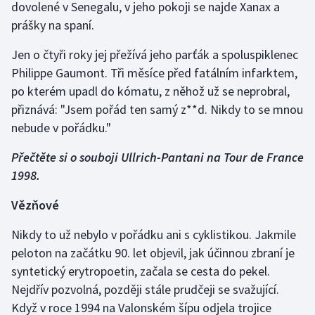
dovolené v Senegalu, v jeho pokoji se najde Xanax a
prášky na spaní.
Jen o čtyři roky jej přežívá jeho parťák a spoluspiklenec
Philippe Gaumont. Tři měsíce před fatálním infarktem,
po kterém upadl do kómatu, z něhož už se neprobral,
přiznává: "Jsem pořád ten samý z**d. Nikdy to se mnou
nebude v pořádku."
Přečtěte si o souboji Ullrich-Pantani na Tour de France
1998.
Vězňové
Nikdy to už nebylo v pořádku ani s cyklistikou. Jakmile
peloton na začátku 90. let objevil, jak účinnou zbraní je
syntetický erytropoetin, začala se cesta do pekel.
Nejdřív pozvolná, později stále prudčeji se svažující.
Když v roce 1994 na Valonském šípu odjela trojice