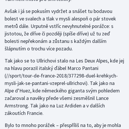
Olympijské hry
Avšak i já se pokusím vydržet a snášet tu bodavou
bolest ve svalech a tlak v mysli alespoň o pár stovek
Parasport
metrů dále. Urputně vstříc nevyhnutelné porážce: s
jistotou, že dříve či později (spíše dříve) už tu zeď
Plavání
bolesti nepřekonám a zůstanu s každým dalším
šlápnutím o trochu více pozadu.
Plážový volejbal
Tak jako se to Ullrichovi stalo na Les Deux Alpes, kde jej
Ragby
na hlavu porazil italský ďábel Marco Pantani
(//sport/tour-de-france-2018/377298-duel-krehkych-
Rychlobruslení
mysli-jak-se-pantani-vzeprel-ullrichovi). Tak jako na
Alpe d’Huez, kde německého giganta svým pohledem
Rychlostní kanoistika
začaroval a navěky přede všemi zesměšnil Lance
Armstrong. Tak jako na Luz Ardiden a v dalších
Short track
zákoutích Francie.
Sportovní střelba
Bylo to mnoho porážek – přespříliš na to, aby je mohla