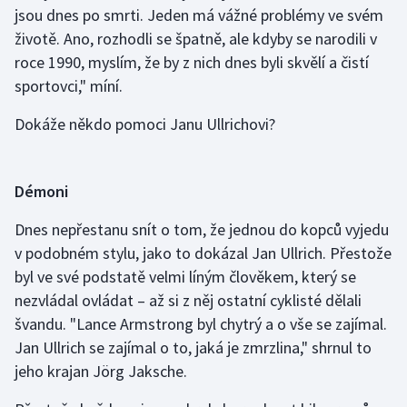
jsou dnes po smrti. Jeden má vážné problémy ve svém
životě. Ano, rozhodli se špatně, ale kdyby se narodili v
roce 1990, myslím, že by z nich dnes byli skvělí a čistí
sportovci," míní.
Dokáže někdo pomoci Janu Ullrichovi?
Démoni
Dnes nepřestanu snít o tom, že jednou do kopců vyjedu
v podobném stylu, jako to dokázal Jan Ullrich. Přestože
byl ve své podstatě velmi líným člověkem, který se
nezvládal ovládat – až si z něj ostatní cyklisté dělali
švandu. "Lance Armstrong byl chytrý a o vše se zajímal.
Jan Ullrich se zajímal o to, jaká je zmrzlina," shrnul to
jeho krajan Jörg Jaksche.