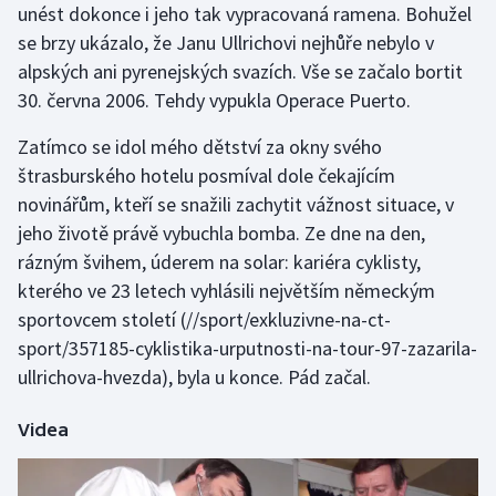
unést dokonce i jeho tak vypracovaná ramena. Bohužel
Stolní tenis
se brzy ukázalo, že Janu Ullrichovi nejhůře nebylo v
Triatlon
alpských ani pyrenejských svazích. Vše se začalo bortit
30. června 2006. Tehdy vypukla Operace Puerto.
Veslování
Zatímco se idol mého dětství za okny svého
štrasburského hotelu posmíval dole čekajícím
Vodní slalom
novinářům, kteří se snažili zachytit vážnost situace, v
Volejbal
jeho životě právě vybuchla bomba. Ze dne na den,
rázným švihem, úderem na solar: kariéra cyklisty,
Ostatní
kterého ve 23 letech vyhlásili největším německým
sportovcem století
(//sport/exkluzivne-na-ct-
sport/357185-cyklistika-urputnosti-na-tour-97-zazarila-
ullrichova-hvezda), byla u konce. Pád začal.
Videa