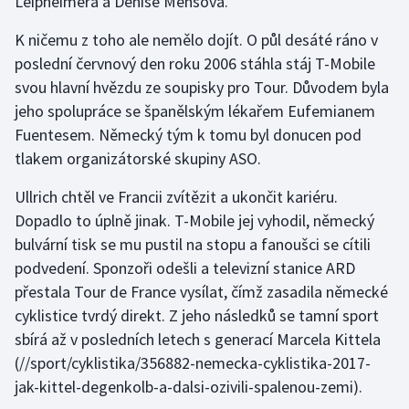
Leipheimera a Denise Meňšova.
K ničemu z toho ale nemělo dojít. O půl desáté ráno v
poslední červnový den roku 2006 stáhla stáj T-Mobile
svou hlavní hvězdu ze soupisky pro Tour. Důvodem byla
jeho spolupráce se španělským lékařem Eufemianem
Fuentesem. Německý tým k tomu byl donucen pod
tlakem organizátorské skupiny ASO.
Ullrich chtěl ve Francii zvítězit a ukončit kariéru.
Dopadlo to úplně jinak. T-Mobile jej vyhodil, německý
bulvární tisk se mu pustil na stopu a fanoušci se cítili
podvedení. Sponzoři odešli a televizní stanice ARD
přestala Tour de France vysílat, čímž zasadila německé
cyklistice tvrdý direkt.
Z jeho následků se tamní sport
sbírá až v posledních letech s generací Marcela Kittela
(//sport/cyklistika/356882-nemecka-cyklistika-2017-
jak-kittel-degenkolb-a-dalsi-ozivili-spalenou-zemi).