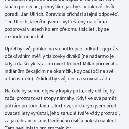
lapám po dechu, přemýšlím, jak by si v takové chvíli
Gymnastika
poradil Jan Ullrich. Zpravidla přichází stejná odpověď.
Ten Ullrich, kterého jsem s vytřeštěnýma očima
Házená
pozoroval v letech kolem přelomu tisíciletí, by se
rozhodit nenechal.
Jezdectví
Upřel by svůj pohled na vrchol kopce, odkud si jej už s
Judo
očekáváním měřily tisícovky diváků (ne nadarmo je
kdysi další cyklista-introvert Robert Millar přirovnal k
Krasobruslení
indiánům čekajícím na okamžik, kdy zaútočí na své
utlačovatele). Zklidnil by svůj dech a srovnal záda.
Lezení
Na čele by se mu objevily kapky potu, celý obličej by
Lyže a snowboard
začal prozrazovat stopy námahy. Když ve své paměti
pátrám po tom Janu Ullrichovi, se kterým jsem před
Moderní pětiboj
dvaceti lety vyrůstal, jeho zarudlé tváře vždy prozradí,
za jaké hranice soustředěného úsilí a bolesti nahlédl.
Motorsport
Tam není místo pro smrtelníky.