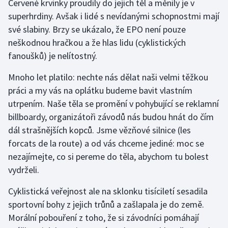
Červené krvinky proudily do jejich těl a měnily je v
superhrdiny. Avšak i lidé s nevídanými schopnostmi mají
své slabiny. Brzy se ukázalo, že EPO není pouze
neškodnou hračkou a že hlas lidu (cyklistických
fanoušků) je nelítostný.
Mnoho let platilo: nechte nás dělat naši velmi těžkou
práci a my vás na oplátku budeme bavit vlastním
utrpením. Naše těla se promění v pohybující se reklamní
billboardy, organizátoři závodů nás budou hnát do čím
dál strašnějších kopců. Jsme vězňové silnice (les
forcats de la route) a od vás chceme jediné: moc se
nezajímejte, co si pereme do těla, abychom tu bolest
vydrželi.
Cyklistická veřejnost ale na sklonku tisíciletí sesadila
sportovní bohy z jejich trůnů a zašlapala je do země.
Morální pobouření z toho, že si závodníci pomáhají