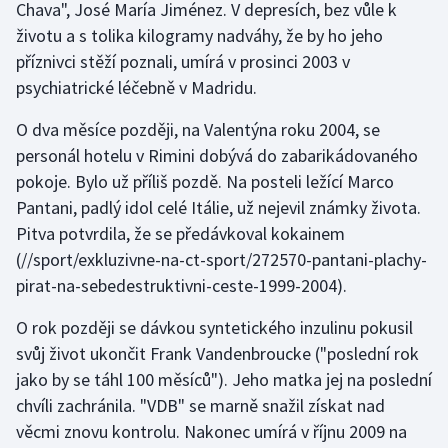
Chava", José María Jiménez. V depresích, bez vůle k
životu a s tolika kilogramy nadváhy, že by ho jeho
příznivci stěží poznali, umírá v prosinci 2003 v
psychiatrické léčebně v Madridu.
O dva měsíce později, na Valentýna roku 2004, se
personál hotelu v Rimini dobývá do zabarikádovaného
pokoje. Bylo už příliš pozdě. Na posteli ležící Marco
Pantani, padlý idol celé Itálie, už nejevil známky života.
Pitva potvrdila, že se předávkoval kokainem
(//sport/exkluzivne-na-ct-sport/272570-pantani-plachy-
pirat-na-sebedestruktivni-ceste-1999-2004).
O rok později se dávkou syntetického inzulinu pokusil
svůj život ukončit Frank Vandenbroucke ("poslední rok
jako by se táhl 100 měsíců"). Jeho matka jej na poslední
chvíli zachránila. "VDB" se marně snažil získat nad
věcmi znovu kontrolu. Nakonec umírá v říjnu 2009 na