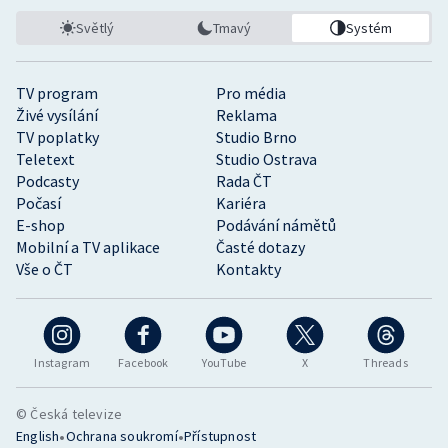
Světlý
Tmavý
Systém
TV program
Pro média
Živé vysílání
Reklama
TV poplatky
Studio Brno
Teletext
Studio Ostrava
Podcasty
Rada ČT
Počasí
Kariéra
E-shop
Podávání námětů
Mobilní a TV aplikace
Časté dotazy
Vše o ČT
Kontakty
Instagram
Facebook
YouTube
X
Threads
© Česká televize
•
•
English
Ochrana soukromí
Přístupnost