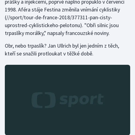
prášky a injekcemi, poprvé naplno propuklo v červenci
1998.
Aféra stáje Festina změnila vnímání cyklistiky
(//sport/tour-de-france-2018/377311-pan-cisty-
uprostred-cyklistickeho-pelotonu). "Obři silnic jsou
trpaslíky morálky," napsaly francouzské noviny.
Obr, nebo trpaslík? Jan Ullrich byl jen jedním z těch,
kteří se snažili protloukat v těžké době.