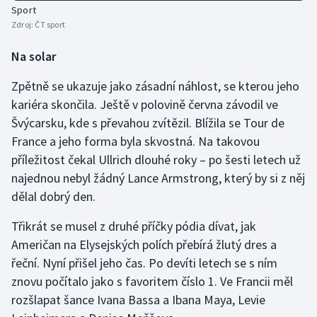
Sport
Zdroj:
ČT sport
Na solar
Zpětně se ukazuje jako zásadní náhlost, se kterou jeho
kariéra skončila. Ještě v polovině června závodil ve
Švýcarsku, kde s převahou zvítězil. Blížila se Tour de
France a jeho forma byla skvostná. Na takovou
příležitost čekal Ullrich dlouhé roky – po šesti letech už
najednou nebyl žádný Lance Armstrong, který by si z něj
dělal dobrý den.
Třikrát se musel z druhé příčky pódia dívat, jak
Američan na Elysejských polích přebírá žlutý dres a
řeční. Nyní přišel jeho čas. Po devíti letech se s ním
znovu počítalo jako s favoritem číslo 1. Ve Francii měl
rozšlapat šance Ivana Bassa a Ibana Maya, Levie