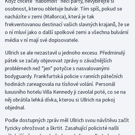
Když chcete "nabombit" něčí párty, nevybírejte si
osobnost, kterou obletuje bulvár. Tím spíš, pokud se
nacházíte v zemi (Mallorca), která je tak
frekventovanou destinací vašich slavných krajanů, že se
o ní mluví jako o další spolkové zemi a všechna bulvární
média v ní mají své dopisovatele.
Ullrich se ale nezastavil u jednoho excesu. Předminulý
pátek se začaly objevovat zprávy o závažnějších
problémech než "jen" potyčce s nasvalovanými
bodyguardy. Frankfurtská policie v ranních pátečních
hodinách zareagovala na tísňové volání. Personál
luxusního hotelu Villa Kennedy ji zavolal poté, co se na
něj obrátila lehká dívka, kterou si Ullrich na pokoj
objednal.
Podle dostupných zpráv měl Ullrich svou návštěvu začít
fyzicky ohrožovat a škrtit. Zasahující policisté našli