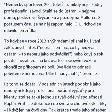
"Německý sportovec 20. století" už nikdy nejel žádný
profesionální závod. Stáhl se do ústraní – nejprve
doma, posléze ve Švýcarsku a později na Mallorce. S
postupem času se na něj zapomínalo. O Ullrichovi se
mluvilo jen zřídka.
To když se v roce 2013 s výhradami přiznal k užívání
zakázaných látek ("nebral jsem nic, co by neužívali
ostatní – to neberu jako podvádění") nebo když o rok
později nezabrzdil na křižovatce a se svým vozem
skončil za příkopem na poli. Dva lidé to odnesli
pobytem v nemocnici. Ullrich nadýchal 1,4 promile.
I z toho se dostal. V posledních letech podobně jako
mnohý někdejší profesionál pořádal vyjížďky pro
klienty, stal se také jednou z tváří oděvní společnosti
Rapha. Vrátil se dokonce i do světa vrcholové cyklistiky
– i když jen na čtyři dny. Tak krátce trvalo jeho působení