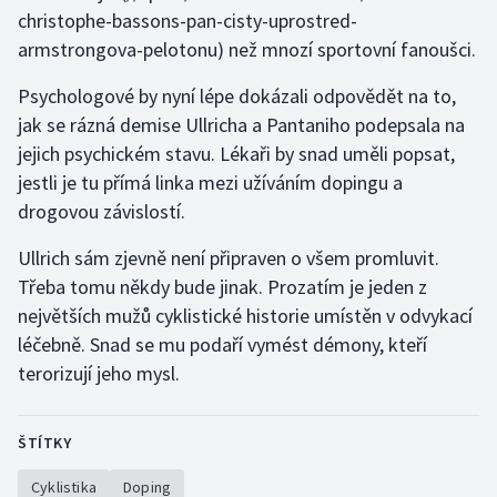
christophe-bassons-pan-cisty-uprostred-
armstrongova-pelotonu) než mnozí sportovní fanoušci.
Psychologové by nyní lépe dokázali odpovědět na to,
jak se rázná demise Ullricha a Pantaniho podepsala na
jejich psychickém stavu. Lékaři by snad uměli popsat,
jestli je tu přímá linka mezi užíváním dopingu a
drogovou závislostí.
Ullrich sám zjevně není připraven o všem promluvit.
Třeba tomu někdy bude jinak. Prozatím je jeden z
největších mužů cyklistické historie umístěn v odvykací
léčebně. Snad se mu podaří vymést démony, kteří
terorizují jeho mysl.
ŠTÍTKY
Cyklistika
Doping