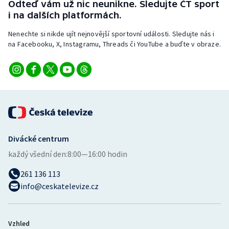
Odteď vám už nic neunikne. Sledujte ČT sport
i na dalších platformách.
Nenechte si nikde ujít nejnovější sportovní události. Sledujte nás i
na Facebooku, X, Instagramu, Threads či YouTube a buďte v obraze.
Divácké centrum
každý všední den:
8:00—16:00 hodin
261 136 113
info@ceskatelevize.cz
Vzhled