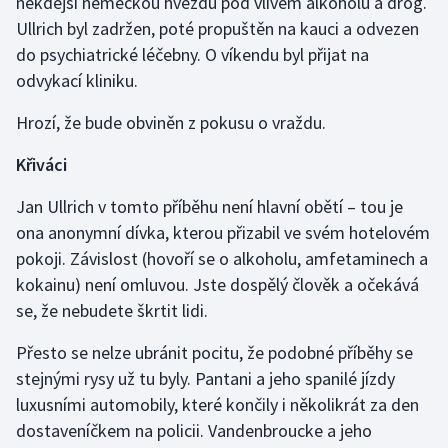
někdejší německou hvězdu pod vlivem alkoholu a drog.
Ullrich byl zadržen, poté propuštěn na kauci a odvezen
do psychiatrické léčebny. O víkendu byl přijat na
odvykací kliniku.
Hrozí, že bude obviněn z pokusu o vraždu.
Křiváci
Jan Ullrich v tomto příběhu není hlavní obětí – tou je
ona anonymní dívka, kterou přizabil ve svém hotelovém
pokoji. Závislost (hovoří se o alkoholu, amfetaminech a
kokainu) není omluvou. Jste dospělý člověk a očekává
se, že nebudete škrtit lidi.
Přesto se nelze ubránit pocitu, že podobné příběhy se
stejnými rysy už tu byly. Pantani a jeho spanilé jízdy
luxusními automobily, které končily i několikrát za den
dostaveníčkem na policii. Vandenbroucke a jeho