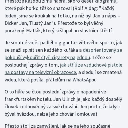
Přestože každou zimu nabral skoro deset kilogramů,
které pak horko těžko shazoval (Rolf Aldag: "Každý
leden jsme se koukali na fotku, na níž byl Jan a nápis –
Dicker Jan, Tlustý Jan"). Přestože to byl věčný
poražený. Matlák, který si šlapal po vlastním štěstí.
Je smutné vidět padlého giganta světového sportu, jak
se snaží splnit sen každého kuřáka a
dezorientovaný se
pokouší vykouřit čtyři cigarety najednou
. Těžce se
poslouchají zprávy o tom,
jak střílí ze vzduchové pistole
na postavy na televizní obrazovce
, a sledují se zmatená
videa, která posílal přátelům na WhatsAppu.
O to hůře se čtou poslední zprávy o napadení ve
frankfurtském hotelu. Jan Ullrich je jako každý dospělý
človek zodpovědný za své chování. Jen proto, že kdysi
býval hvězdou, nelze jeho chování omlouvat.
Přesto stojí za zamyšlení, jak se na jeho současné