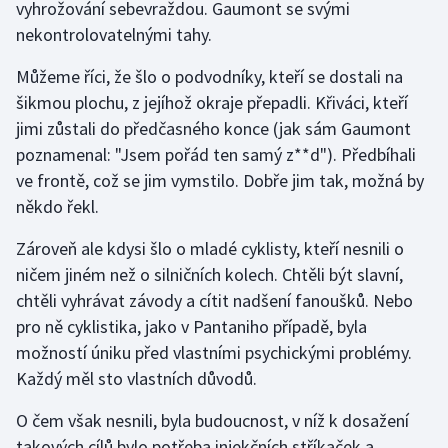
vyhrožování sebevraždou. Gaumont se svými
nekontrolovatelnými tahy.
Můžeme říci, že šlo o podvodníky, kteří se dostali na
šikmou plochu, z jejíhož okraje přepadli. Křiváci, kteří
jimi zůstali do předčasného konce (jak sám Gaumont
poznamenal: "Jsem pořád ten samý z**d"). Předbíhali
ve frontě, což se jim vymstilo. Dobře jim tak, možná by
někdo řekl.
Zároveň ale kdysi šlo o mladé cyklisty, kteří nesnili o
ničem jiném než o silničních kolech. Chtěli být slavní,
chtěli vyhrávat závody a cítit nadšení fanoušků. Nebo
pro ně cyklistika, jako v Pantaniho případě, byla
možností úniku před vlastními psychickými problémy.
Každý měl sto vlastních důvodů.
O čem však nesnili, byla budoucnost, v níž k dosažení
takových cílů bylo potřeba injekčních stříkaček a