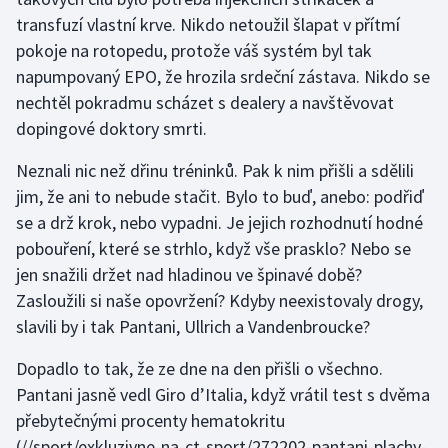
transfuzí vlastní krve. Nikdo netoužil šlapat v přítmí
pokoje na rotopedu, protože váš systém byl tak
napumpovaný EPO, že hrozila srdeční zástava. Nikdo se
nechtěl pokradmu scházet s dealery a navštěvovat
dopingové doktory smrti.
Neznali nic než dřinu tréninků. Pak k nim přišli a sdělili
jim, že ani to nebude stačit. Bylo to buď, anebo: podřiď
se a drž krok, nebo vypadni. Je jejich rozhodnutí hodné
pobouření, které se strhlo, když vše prasklo? Nebo se
jen snažili držet nad hladinou ve špinavé době?
Zasloužili si naše opovržení? Kdyby neexistovaly drogy,
slavili by i tak Pantani, Ullrich a Vandenbroucke?
Dopadlo to tak, že ze dne na den přišli o všechno.
Pantani jasně vedl Giro d’Italia, když vrátil test s dvěma
přebytečnými procenty hematokritu
(//sport/exkluzivne-na-ct-sport/272202-pantani-plachy-