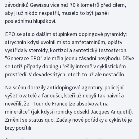
závodníků Gewissu více než 70 kilometrů před cílem,
aby ji už nikdo nespatřil, muselo to být jasné i
poslednímu hlupákovi.
EPO se stalo dalším stupínkem dopingové pyramidy:
strychnin kdysi uvolnil místo amfetaminům, opiáty
vystřídaly steroidy, kortizol a syntetický testosteron.
"Generace EPO" ale měla jednu zásadní nevýhodu. Dříve
se totiž případy dopingu řešily interně v cyklistickém
prostředí. V devadesátých letech to už ale nestačilo.
Na scénu dorazily antidopingové agentury, policejní
vyšetřovatelé a fanoušci, kteří už nebyli tak naivní a
nevěřili, že "Tour de France lze absolvovat na
minerálce" (jak kdysi ironicky odsekl Jacques Anquetil).
Změnil se status quo. Začaly nové pořádky a cyklisté je
brzy pocítili.