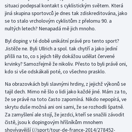
situaci podepsal kontakt s cyklistickým světem. Která
jiná skupina sportovců je dnes tak zdiskreditována, jako
se to stalo vrcholovým cyklistům z přelomu 90. a
nultých letech? Nenapadá mě jich mnoho.
Byl doping v té době unikátní právě pro tento sport?
Jistěže ne. Byli Ullrich a spol. tak chytří a jako jediní
přišli na to, co s jejich těly dokážou udělat červené
krvinky? Samozřejmě že nikoliv. Přesto to byli právě oni,
kdo si vše odskákali poté, co všechno prasklo.
Na obrazovkách byli slavnými hrdiny, z jejichž výkonů se
tajil dech. Mimo ně šlo o lidi jako každé jiné. Mám za to,
že se právě na toto často zapomíná. Nikdo nepopírá, ve
skrytu duše možná ani oni sami, že se rozhodli špatně.
Za zamyšlení ale stojí, že jezdci, kteří se snažili závodit
čistě,
jsou k dopingovým hříšníkům mnohem
shovívavější
(//sport/tour-de-france-2014/278452-