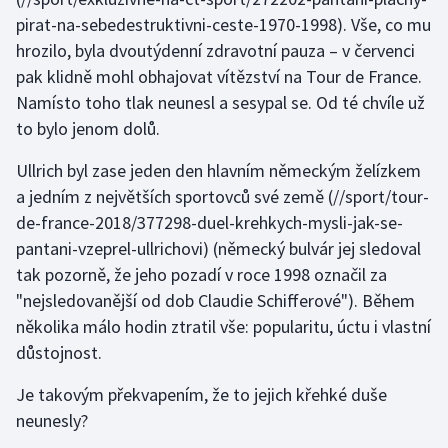
pirat-na-sebedestruktivni-ceste-1970-1998). Vše, co mu
hrozilo, byla dvoutýdenní zdravotní pauza – v červenci
pak klidně mohl obhajovat vítězství na Tour de France.
Namísto toho tlak neunesl a sesypal se. Od té chvíle už
to bylo jenom dolů.
Ullrich byl zase jeden den hlavním německým želízkem
a jedním z největších sportovců své země
(//sport/tour-
de-france-2018/377298-duel-krehkych-mysli-jak-se-
pantani-vzeprel-ullrichovi) (německý bulvár jej sledoval
tak pozorně, že jeho pozadí v roce 1998 označil za
"nejsledovanější od dob Claudie Schifferové"). Během
několika málo hodin ztratil vše: popularitu, úctu i vlastní
důstojnost.
Je takovým překvapením, že to jejich křehké duše
neunesly?