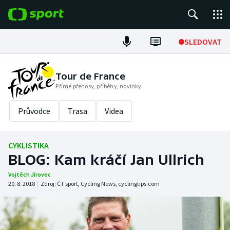
POPULÁRNÍ
SLEDOVAT
Fotbal
Tour de France
Přímé přenosy, příběhy, novinky
Hokej
Průvodce
Trasa
Videa
Tenis
Atletika
CYKLISTIKA
BLOG: Kam kráčí Jan Ullrich
Cyklistika
Vojtěch Jírovec
20. 8. 2018
|
Zdroj:
ČT sport
,
Cycling News
,
cyclingtips.com
DALŠÍ SPORTY
Americký fotbal
NEPŘEHLÉDNĚTE