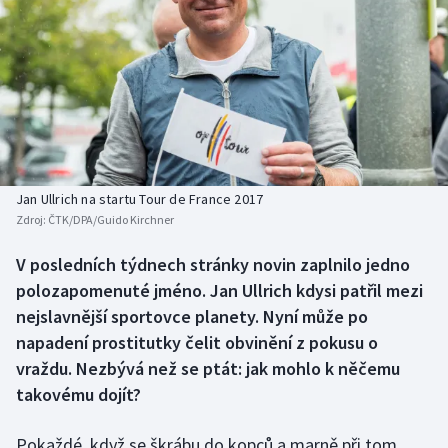
Baseball a softbal
Soutěže
Basketbal
Historické návraty
Biatlon
Aplikace ČT sport
Boby a skeleton
AZ kvíz
Jan Ullrich na startu Tour de France 2017
Box
Zdroj:
ČTK/DPA/Guido Kirchner
Curling
V posledních týdnech stránky novin zaplnilo jedno
polozapomenuté jméno. Jan Ullrich kdysi patřil mezi
Dostihy
nejslavnější sportovce planety. Nyní může po
napadení prostitutky čelit obvinění z pokusu o
Florbal
vraždu. Nezbývá než se ptát: jak mohlo k něčemu
takovému dojít?
Futsal
Pokaždé, když se škrábu do kopců a marně při tom
Golf