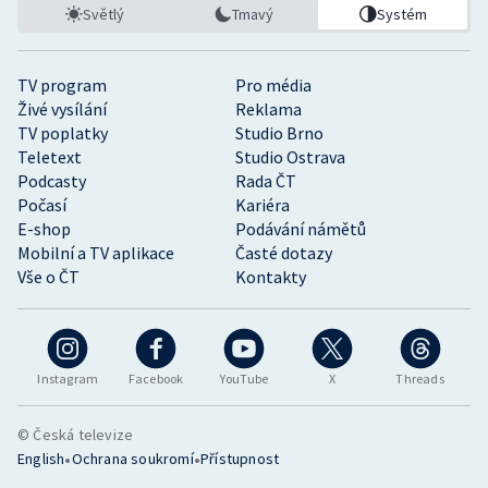
Světlý
Tmavý
Systém
TV program
Pro média
Živé vysílání
Reklama
TV poplatky
Studio Brno
Teletext
Studio Ostrava
Podcasty
Rada ČT
Počasí
Kariéra
E-shop
Podávání námětů
Mobilní a TV aplikace
Časté dotazy
Vše o ČT
Kontakty
Instagram
Facebook
YouTube
X
Threads
© Česká televize
•
•
English
Ochrana soukromí
Přístupnost