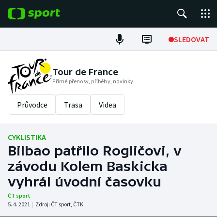
POPULÁRNÍ
SLEDOVAT
Fotbal
Tour de France
Přímé přenosy, příběhy, novinky
Hokej
Průvodce
Trasa
Videa
Tenis
Atletika
CYKLISTIKA
Bilbao patřilo Rogličovi, v
Cyklistika
závodu Kolem Baskicka
DALŠÍ SPORTY
vyhrál úvodní časovku
ČT sport
Americký fotbal
NEPŘEHLÉDNĚTE
5. 4. 2021
|
Zdroj:
ČT sport
,
ČTK