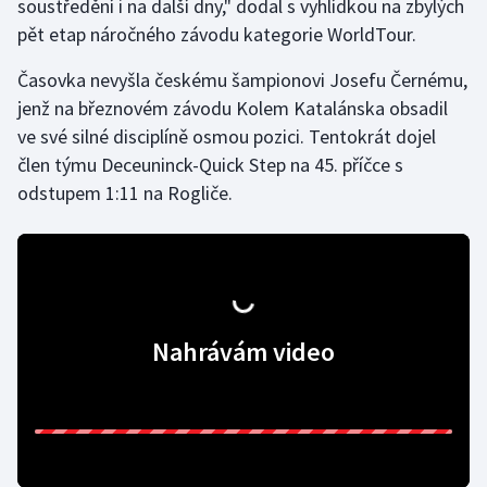
soustředění i na další dny," dodal s vyhlídkou na zbylých
pět etap náročného závodu kategorie WorldTour.
Olympijské hry
Časovka nevyšla českému šampionovi Josefu Černému,
Parasport
jenž na březnovém závodu Kolem Katalánska obsadil
ve své silné disciplíně osmou pozici. Tentokrát dojel
Plavání
člen týmu Deceuninck-Quick Step na 45. příčce s
Plážový volejbal
odstupem 1:11 na Rogliče.
Ragby
Rychlobruslení
Rychlostní kanoistika
Nahrávám video
Short track
Sportovní střelba