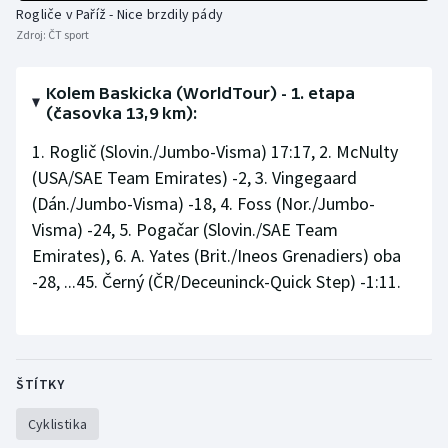
Stolní tenis
Rogliče v Paříž - Nice brzdily pády
Zdroj:
ČT sport
Triatlon
Kolem Baskicka (WorldTour) - 1. etapa
Veslování
(časovka 13,9 km):
1. Roglič (Slovin./Jumbo-Visma) 17:17, 2. McNulty
Vodní slalom
(USA/SAE Team Emirates) -2, 3. Vingegaard
(Dán./Jumbo-Visma) -18, 4. Foss (Nor./Jumbo-
Volejbal
Visma) -24, 5. Pogačar (Slovin./SAE Team
Emirates), 6. A. Yates (Brit./Ineos Grenadiers) oba
Ostatní
-28, ...45. Černý (ČR/Deceuninck-Quick Step) -1:11.
ŠTÍTKY
Cyklistika