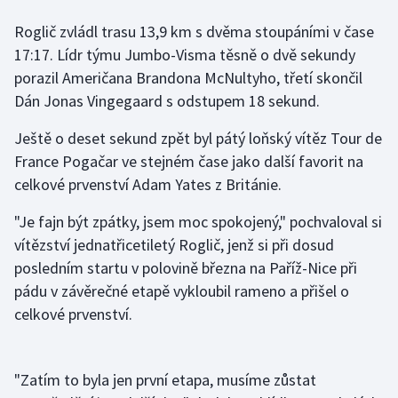
Roglič zvládl trasu 13,9 km s dvěma stoupáními v čase
Gymnastika
17:17. Lídr týmu Jumbo-Visma těsně o dvě sekundy
porazil Američana Brandona McNultyho, třetí skončil
Házená
Dán Jonas Vingegaard s odstupem 18 sekund.
Jezdectví
Ještě o deset sekund zpět byl pátý loňský vítěz Tour de
France Pogačar ve stejném čase jako další favorit na
Judo
celkové prvenství Adam Yates z Británie.
Krasobruslení
"Je fajn být zpátky, jsem moc spokojený," pochvaloval si
vítězství jednatřicetiletý Roglič, jenž si při dosud
Lezení
posledním startu v polovině března na Paříž-Nice při
pádu v závěrečné etapě vykloubil rameno a přišel o
Lyže a snowboard
celkové prvenství.
Moderní pětiboj
"Zatím to byla jen první etapa, musíme zůstat
Motorsport