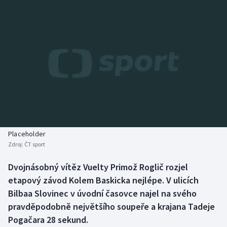
Baseball a softbal
Soutěže
Basketbal
Historické návraty
Biatlon
Aplikace ČT sport
Boby a skeleton
AZ kvíz
Box
Curling
Placeholder
Zdroj:
ČT sport
Dostihy
Dvojnásobný vítěz Vuelty Primož Roglič rozjel
Florbal
etapový závod Kolem Baskicka nejlépe. V ulicích
Bilbaa Slovinec v úvodní časovce najel na svého
Futsal
pravděpodobně největšího soupeře a krajana Tadeje
Pogačara 28 sekund.
Golf