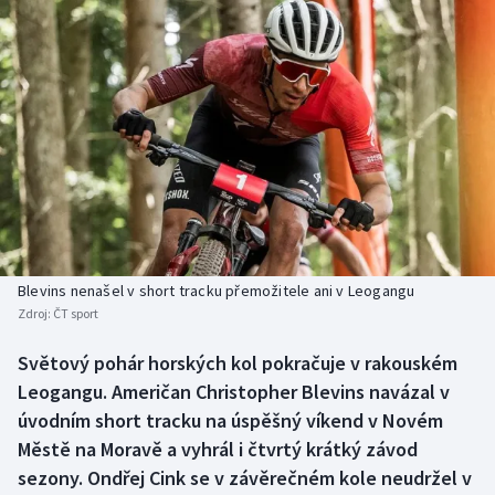
Baseball a softbal
Soutěže
Basketbal
Historické návraty
Biatlon
Aplikace ČT sport
Boby a skeleton
AZ kvíz
Box
Curling
Blevins nenašel v short tracku přemožitele ani v Leogangu
Zdroj:
ČT sport
Dostihy
Světový pohár horských kol pokračuje v rakouském
Florbal
Leogangu. Američan Christopher Blevins navázal v
úvodním short tracku na úspěšný víkend v Novém
Futsal
Městě na Moravě a vyhrál i čtvrtý krátký závod
sezony. Ondřej Cink se v závěrečném kole neudržel v
Golf