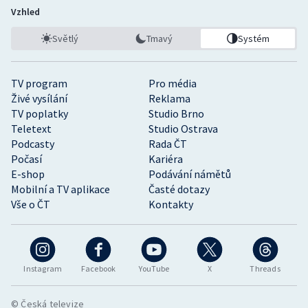
Vzhled
Světlý
Tmavý
Systém
TV program
Pro média
Živé vysílání
Reklama
TV poplatky
Studio Brno
Teletext
Studio Ostrava
Podcasty
Rada ČT
Počasí
Kariéra
E-shop
Podávání námětů
Mobilní a TV aplikace
Časté dotazy
Vše o ČT
Kontakty
Instagram
Facebook
YouTube
X
Threads
© Česká televize