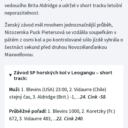
vedoucího Brita Aldridge a udržel v short tracku letošní
Olympijské hry
neporazitelnost.
Parasport
Ženský závod měl mnohem jednoznačnější průběh,
Nizozemka Puck Pietersová se vzdálila soupeřkám v
Plavání
pátém z osmi kol a po kontrolované sólo jízdě vyhrála o
šestnáct sekund před druhou Novozélanďankou
Plážový volejbal
Maxwellovou.
Ragby
Závod SP horských kol v Leogangu – short
Rychlobruslení
track:
Muži:
1. Blevins (USA) 23:00, 2. Vidaurre (Chile)
Rychlostní kanoistika
stejný čas, 3. Aldridge (Brit.) -1, ...
24. Cink -58
.
Short track
Průběžné pořadí:
1. Blevins 1000, 2. Koretzky (Fr.)
672, 3. Vidaurre 483, ...
22. Cink 240
.
Sportovní střelba