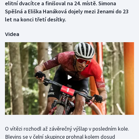
elitní dvacítce a finišoval na 24. místě. Simona
Spěšná a Eliška Hanáková dojely mezi ženami do 23
Gymnastika
let na konci třetí desítky.
Házená
Videa
Jezdectví
Judo
Krasobruslení
Lezení
Lyže a snowboard
Moderní pětiboj
O vítězi rozhodl až závěrečný výšlap v posledním kole.
Motorsport
Blevins se v čelní skupince prohnal kolem dosud