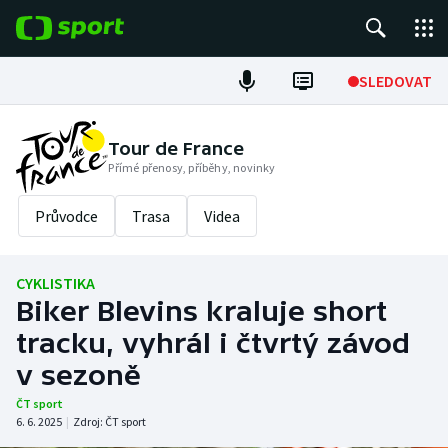
POPULÁRNÍ
SLEDOVAT
Fotbal
Tour de France
Přímé přenosy, příběhy, novinky
Hokej
Průvodce
Trasa
Videa
Tenis
Atletika
CYKLISTIKA
Biker Blevins kraluje short
Cyklistika
tracku, vyhrál i čtvrtý závod
DALŠÍ SPORTY
v sezoně
ČT sport
Americký fotbal
NEPŘEHLÉDNĚTE
6. 6. 2025
|
Zdroj:
ČT sport