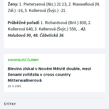
Stolní tenis
Ženy:
1. Pieterseová (Niz.) 21:13, 2. Maxwellová (N.
Zél.) -16, 3. Kollerová (Švýc.) -21.
Triatlon
Průběžné pořadí:
1. Richardsová (Brit.) 830, 2.
Veslování
Kollerová 640, 3. Kellerová (Švýc.) 550, ...
42.
Holubová 90, 48. Čábelická 36
.
Vodní slalom
Volejbal
SOUVISEJÍCÍ ČLÁNKY
Ostatní
Blevins získal v Novém Městě double, mezi
ženami zvítězila v cross country
Mitterwallnerová
25. 5. 2025
ŠTÍTKY