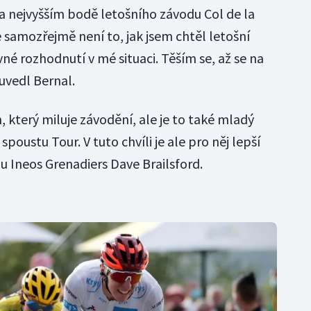
na nejvyšším bodě letošního závodu Col de la
 samozřejmě není to, jak jsem chtěl letošní
vné rozhodnutí v mé situaci. Těším se, až se na
 uvedl Bernal.
 který miluje závodění, ale je to také mladý
poustu Tour. V tuto chvíli je ale pro něj lepší
mu Ineos Grenadiers Dave Brailsford.