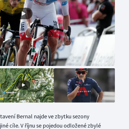
otavení Bernal najde ve zbytku sezony
é cíle. V říjnu se pojedou odložené zbylé