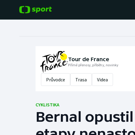
POPULÁRNÍ
DALŠÍ SPORTY
Fotbal
Americký fotbal
Hokej
Baseball a softbal
Tour de France
Přímé přenosy, příběhy, novinky
Tenis
Basketbal
Průvodce
Trasa
Videa
Atletika
Biatlon
Cyklistika
CYKLISTIKA
Boby a skeleton
Bernal opustil
Box
etapy nenasto