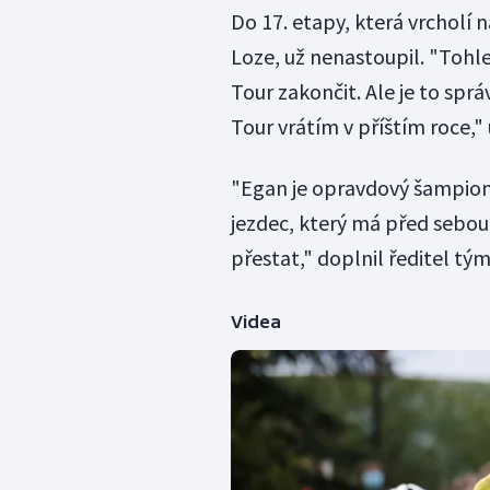
Do 17. etapy, která vrcholí 
Loze, už nenastoupil. "Tohle
Tour zakončit. Ale je to sprá
Tour vrátím v příštím roce,"
"Egan je opravdový šampion,
jezdec, který má před sebou s
přestat," doplnil ředitel tý
Videa