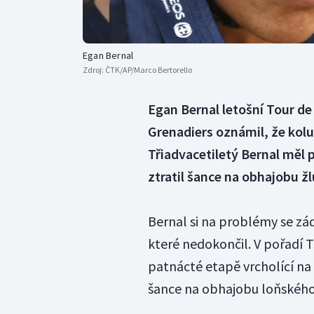
Egan Bernal
Zdroj:
ČTK/AP/Marco Bertorello
Egan Bernal letošní Tour d
Grenadiers oznámil, že kolu
Třiadvacetiletý Bernal měl 
ztratil šance na obhajobu ž
Bernal si na problémy se zá
které nedokončil. V pořadí 
patnácté etapě vrcholící na
šance na obhajobu loňského 