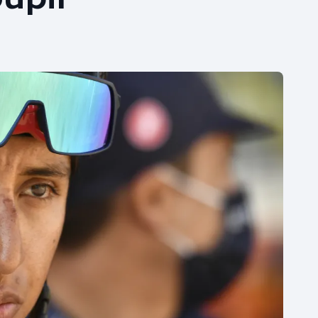
Moderní pětiboj
Triatlon
Motorsport
Veslování
Olympijské hry
Vodní slalom
Parasport
Volejbal
Plavání
Ostatní
Plážový volejbal