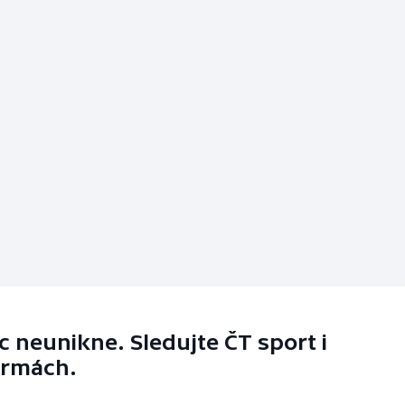
 neunikne. Sledujte ČT sport i
ormách.