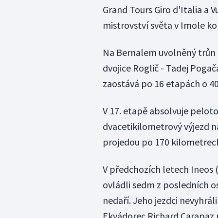
Grand Tours Giro d'Italia a 
mistrovství světa v Imole ko
Na Bernalem uvolněný trůn 
dvojice Roglič - Tadej Pogač
zaostává po 16 etapách o 40
V 17. etapě absolvuje peloto
dvacetikilometrový výjezd na
projedou po 170 kilometrec
V předchozích letech Ineos (
ovládli sedm z posledních o
nedaří. Jeho jezdci nevyhrál
Ekvádorec Richard Carapaz n