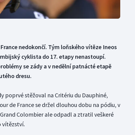
e France nedokončí. Tým loňského vítěze Ineos
mbijský cyklista do 17. etapy nenastoupí.
problémy se zády a v nedělní patnácté etapě
lutého dresu.
dy poprvé stěžoval na Critériu du Dauphiné,
Tour de France se držel dlouhou dobu na pódiu, v
 Grand Colombier ale odpadl a ztratil veškeré
vítězství.