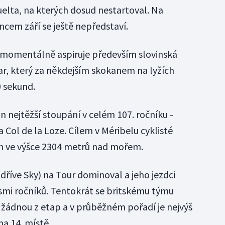
Vuelta, na kterých dosud nestartoval. Na
ncem září se ještě nepředstaví.
momentálně aspiruje především slovinská
ar, který za někdejším skokanem na lyžích
 sekund.
n nejtěžší stoupání v celém 107. ročníku -
 Col de la Loze. Cílem v Méribelu cyklisté
h ve výšce 2304 metrů nad mořem.
dříve Sky) na Tour dominoval a jeho jezdci
smi ročníků. Tentokrát se britskému týmu
i žádnou z etap a v průběžném pořadí je nejvýš
a 14. místě.