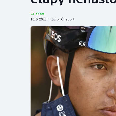
Curling
Dostihy
ČT sport
16. 9. 2020
|
Zdroj:
ČT sport
Florbal
Futsal
Golf
Gymnastika