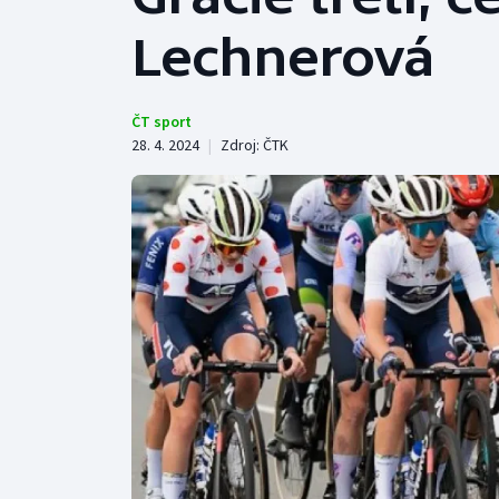
Curling
Lechnerová
Dostihy
Florbal
ČT sport
28. 4. 2024
|
Zdroj:
ČTK
Futsal
Golf
Gymnastika