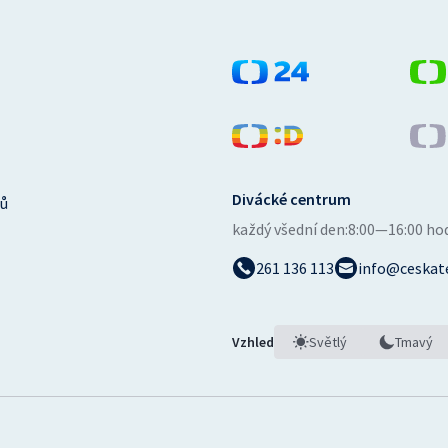
Divácké centrum
ů
každý všední den:
8:00—16:00 ho
261 136 113
info@ceskate
Vzhled
Světlý
Tmavý