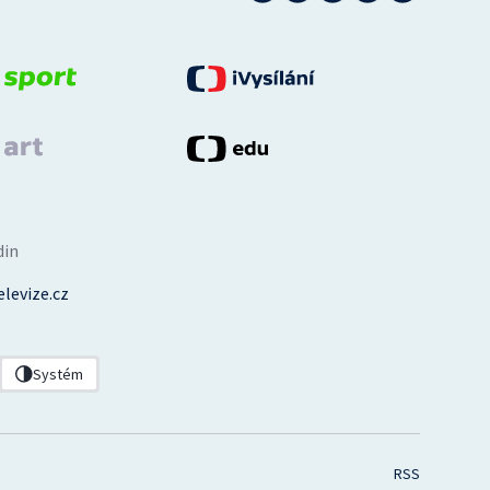
din
levize.cz
Systém
RSS