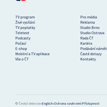
TV program
Pro média
Živé vysílání
Reklama
TV poplatky
Studio Brno
Teletext
Studio Ostrava
Podcasty
Rada ČT
Počasí
Kariéra
E-shop
Podávání námět
Mobilní a TV aplikace
Časté dotazy
Vše o ČT
Kontakty
•
•
•
© Česká televize
English
Ochrana soukromí
Přístupnost