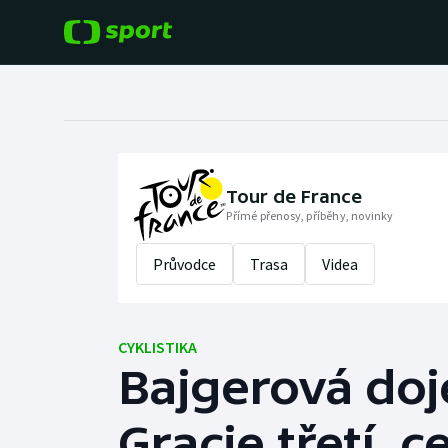
POPULÁRNÍ
DALŠÍ SPORTY
Fotbal
Americký fotbal
Hokej
Baseball a softbal
Tour de France
Přímé přenosy, příběhy, novinky
Tenis
Basketbal
Průvodce
Trasa
Videa
Atletika
Biatlon
Cyklistika
CYKLISTIKA
Boby a skeleton
Bajgerová doje
Box
Gracie třetí, c