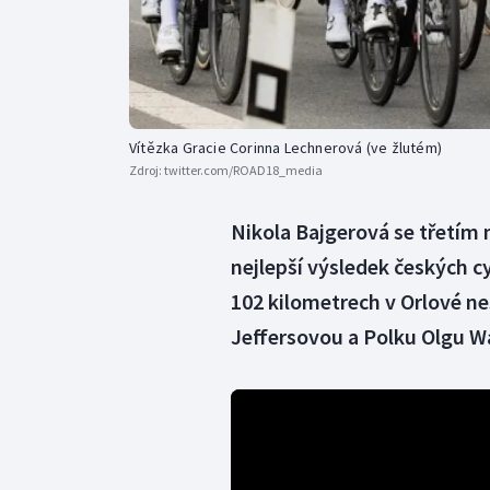
Vítězka Gracie Corinna Lechnerová (ve žlutém)
Zdroj:
twitter.com/ROAD18_media
Nikola Bajgerová se třetím 
nejlepší výsledek českých c
102 kilometrech v Orlové n
Jeffersovou a Polku Olgu 