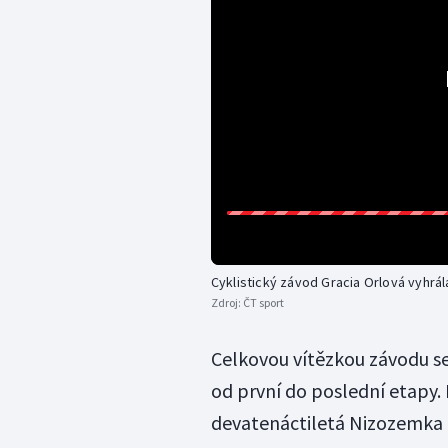
Cyklistický závod Gracia Orlová vyhr
Zdroj:
ČT sport
Celkovou vítězkou závodu s
od první do poslední etapy.
devatenáctiletá Nizozemka 