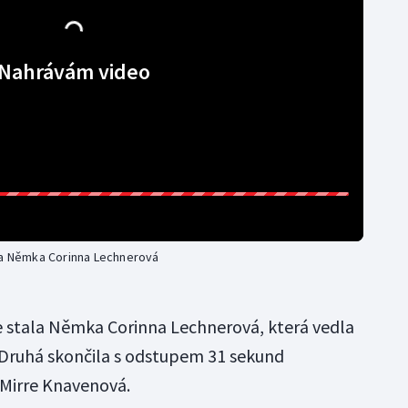
Nahrávám video
ála Němka Corinna Lechnerová
e stala Němka Corinna Lechnerová, která vedla
 Druhá skončila s odstupem 31 sekund
Mirre Knavenová.