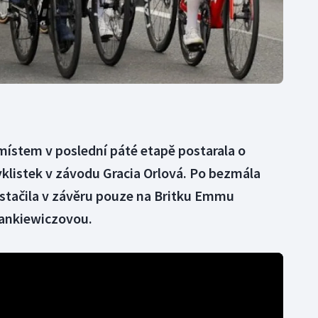
místem v poslední páté etapě postarala o
yklistek v závodu Gracia Orlová. Po bezmála
estačila v závěru pouze na Britku Emmu
Wankiewiczovou.