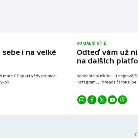
SOCIÁLNÍ SÍTĚ
 sebe i na velké
Odteď vám už nic
na dalších platf
izi máte ČT sport vždy po ruce.
Nenechte si nikde ujít nejnovější
ykoli.
Instagramu, Threads či YouTube 
Č