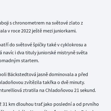
uboji s chronometrem na světové zlato z
la v roce 2022 ještě mezi juniorkami.
patří do světové špičky také v cyklokrosu a
 navíc i dva tituly juniorské mistryně světa
hromadným startem.
poli Bäckstedtová jasně dominovala a před
hladoňovou zvítězila takřka o dvě minuty.
nturelliová ztratila na Chladoňovou 21 sekund.
ež 31 km dlouhou trať jako poslední a od prvního