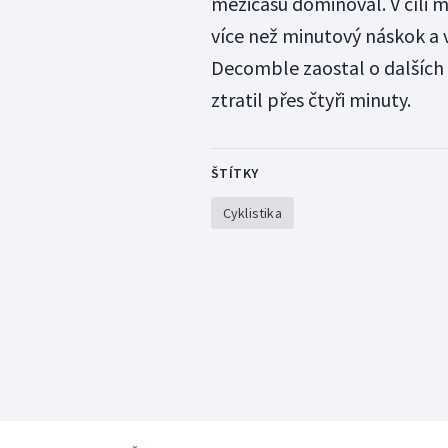
mezičasu dominoval. V cíli
více než minutový náskok a v
Decomble zaostal o dalších 
ztratil přes čtyři minuty.
ŠTÍTKY
Cyklistika