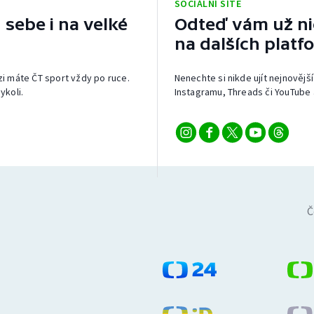
SOCIÁLNÍ SÍTĚ
 sebe i na velké
Odteď vám už nic
na dalších platf
izi máte ČT sport vždy po ruce.
Nenechte si nikde ujít nejnovější
ykoli.
Instagramu, Threads či YouTube 
Č