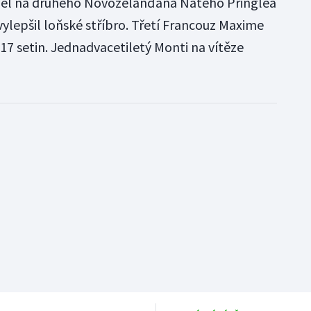
 měl na druhého Novozélanďana Nateho Pringlea
ylepšil loňské stříbro. Třetí Francouz Maxime
17 setin. Jednadvacetiletý Monti na vítěze