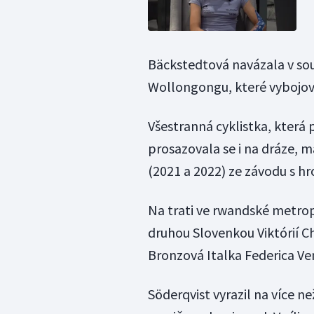
Bäckstedtová navázala v so
Wollongongu, které vybojova
Všestranná cyklistka, která 
prosazovala se i na dráze, má
(2021 a 2022) ze závodu s 
Na trati ve rwandské metro
druhou Slovenkou Viktórií C
Bronzová Italka Federica Ve
Söderqvist vyrazil na více n