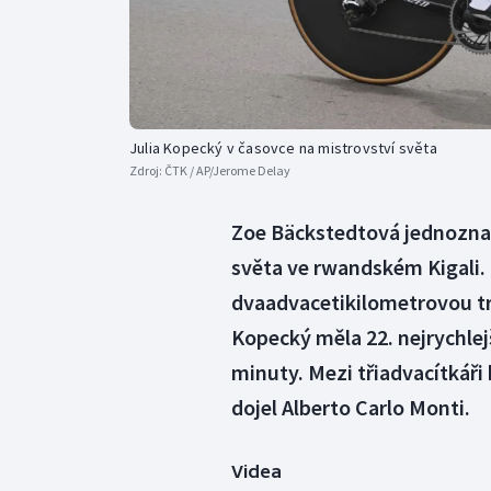
Julia Kopecký v časovce na mistrovství světa
Zdroj:
ČTK / AP/Jerome Delay
Zoe Bäckstedtová jednoznač
světa ve rwandském Kigali. B
dvaadvacetikilometrovou tr
Kopecký měla 22. nejrychlejší
minuty. Mezi třiadvacítkáři 
dojel Alberto Carlo Monti.
Videa