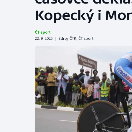
Curling
Kopecký i Mont
Dostihy
Florbal
ČT sport
22. 9. 2025
|
Zdroj:
ČTK
,
ČT sport
Futsal
Golf
Gymnastika