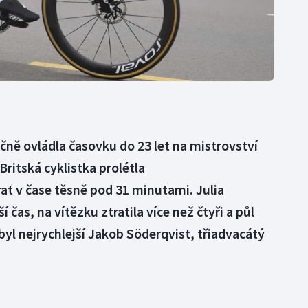
ně ovládla časovku do 23 let na mistrovství
ritská cyklistka prolétla
ať v čase těsně pod 31 minutami. Julia
 čas, na vítězku ztratila více než čtyři a půl
byl nejrychlejší Jakob Söderqvist, třiadvacátý