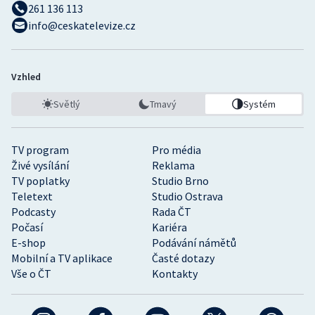
261 136 113
info@ceskatelevize.cz
Vzhled
Světlý
Tmavý
Systém
TV program
Pro média
Živé vysílání
Reklama
TV poplatky
Studio Brno
Teletext
Studio Ostrava
Podcasty
Rada ČT
Počasí
Kariéra
E-shop
Podávání námětů
Mobilní a TV aplikace
Časté dotazy
Vše o ČT
Kontakty