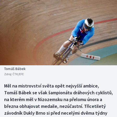
Baseball a softbal
Soutěže
Basketbal
Historické návraty
Biatlon
Aplikace ČT sport
Boby a skeleton
AZ kvíz
Box
Curling
Tomáš Bábek
Zdroj:
ČTK/EFE
Dostihy
Měl na mistrovství světa opět nejvyšší ambice,
Florbal
Tomáš Bábek se však šampionátu dráhových cyklistů,
na kterém měl v Nizozemsku na přelomu února a
Futsal
března obhajovat medaile, nezúčastní. Třicetiletý
závodník Dukly Brno si před necelými dvěma týdny
Golf