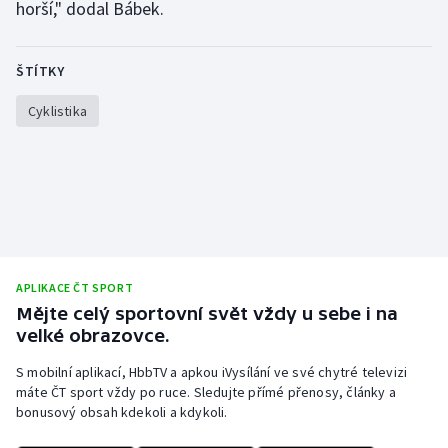
horší," dodal Bábek.
Stolní tenis
Triatlon
ŠTÍTKY
Veslování
Cyklistika
Vodní slalom
Volejbal
Ostatní
APLIKACE ČT SPORT
Mějte celý sportovní svět vždy u sebe i na
velké obrazovce.
S mobilní aplikací, HbbTV a apkou iVysílání ve své chytré televizi
máte ČT sport vždy po ruce. Sledujte přímé přenosy, články a
bonusový obsah kdekoli a kdykoli.