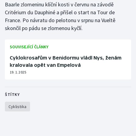
Baarle zlomeninu klíční kosti v červnu na závodě
Stolní tenis
Critérium du Dauphiné a přišel o start na Tour de
Triatlon
France. Po návratu do pelotonu v srpnu na Vueltě
skončil po pádu se zlomenou kyčlí.
Veslování
SOUVISEJÍCÍ ČLÁNKY
Vodní slalom
Cyklokrosařům v Benidormu vládl Nys, ženám
Volejbal
kralovala opět van Empelová
19. 1. 2025
Ostatní
ŠTÍTKY
Cyklistika