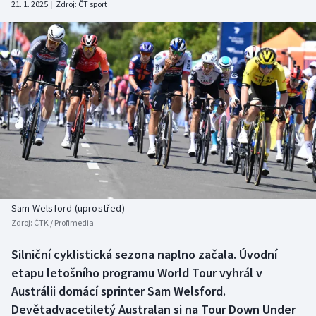
21. 1. 2025
|
Zdroj:
ČT sport
Baseball a softbal
Soutěže
Basketbal
Historické návraty
Biatlon
Aplikace ČT sport
Boby a skeleton
AZ kvíz
Box
Curling
Sam Welsford (uprostřed)
Dostihy
Zdroj:
ČTK / Profimedia
Florbal
Silniční cyklistická sezona naplno začala. Úvodní
etapu letošního programu World Tour vyhrál v
Futsal
Austrálii domácí sprinter Sam Welsford.
Devětadvacetiletý Australan si na Tour Down Under
Golf