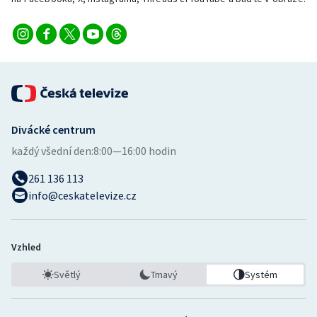
Divácké centrum
každý všední den:
8:00—16:00 hodin
261 136 113
info@ceskatelevize.cz
Vzhled
Světlý
Tmavý
Systém