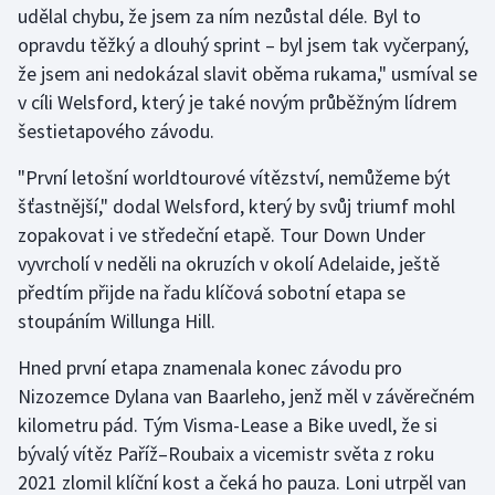
udělal chybu, že jsem za ním nezůstal déle. Byl to
Olympijské hry
opravdu těžký a dlouhý sprint – byl jsem tak vyčerpaný,
že jsem ani nedokázal slavit oběma rukama," usmíval se
Parasport
v cíli Welsford, který je také novým průběžným lídrem
šestietapového závodu.
Plavání
"První letošní worldtourové vítězství, nemůžeme být
Plážový volejbal
šťastnější," dodal Welsford, který by svůj triumf mohl
zopakovat i ve středeční etapě. Tour Down Under
Ragby
vyvrcholí v neděli na okruzích v okolí Adelaide, ještě
předtím přijde na řadu klíčová sobotní etapa se
Rychlobruslení
stoupáním Willunga Hill.
Rychlostní kanoistika
Hned první etapa znamenala konec závodu pro
Nizozemce Dylana van Baarleho, jenž měl v závěrečném
Short track
kilometru pád. Tým Visma-Lease a Bike uvedl, že si
bývalý vítěz Paříž–Roubaix a vicemistr světa z roku
Sportovní střelba
2021 zlomil klíční kost a čeká ho pauza. Loni utrpěl van