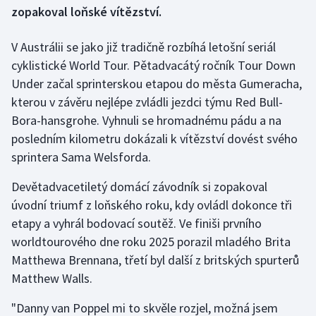
zopakoval loňské vítězství.
Gymnastika
V Austrálii se jako již tradičně rozbíhá letošní seriál
cyklistické World Tour. Pětadvacátý ročník Tour Down
Házená
Under začal sprinterskou etapou do města Gumeracha,
Jezdectví
kterou v závěru nejlépe zvládli jezdci týmu Red Bull-
Bora-hansgrohe. Vyhnuli se hromadnému pádu a na
Judo
posledním kilometru dokázali k vítězství dovést svého
sprintera Sama Welsforda.
Krasobruslení
Devětadvacetiletý domácí závodník si zopakoval
Lezení
úvodní triumf z loňského roku, kdy ovládl dokonce tři
etapy a vyhrál bodovací soutěž. Ve finiši prvního
Lyže a snowboard
worldtourového dne roku 2025 porazil mladého Brita
Matthewa Brennana, třetí byl další z britských spurterů
Moderní pětiboj
Matthew Walls.
Motorsport
"Danny van Poppel mi to skvěle rozjel, možná jsem