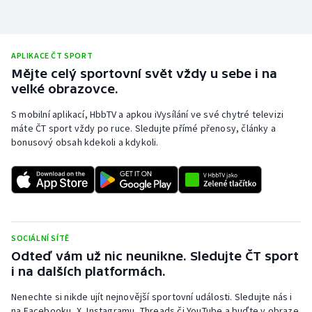
APLIKACE ČT SPORT
Mějte celý sportovní svět vždy u sebe i na
velké obrazovce.
S mobilní aplikací, HbbTV a apkou iVysílání ve své chytré televizi
máte ČT sport vždy po ruce. Sledujte přímé přenosy, články a
bonusový obsah kdekoli a kdykoli.
SOCIÁLNÍ SÍTĚ
Odteď vám už nic neunikne. Sledujte ČT sport
i na dalších platformách.
Nenechte si nikde ujít nejnovější sportovní události. Sledujte nás i
na Facebooku, X, Instagramu, Threads či YouTube a buďte v obraze.