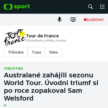
POPULÁRNÍ
SLEDOVAT
Fotbal
Tour de France
Přímé přenosy, příběhy, novinky
Hokej
Průvodce
Trasa
Videa
Tenis
Atletika
CYKLISTIKA
Australané zahájili sezonu
Cyklistika
World Tour. Úvodní triumf si
DALŠÍ SPORTY
po roce zopakoval Sam
Welsford
Americký fotbal
NEPŘEHLÉDNĚTE
jir