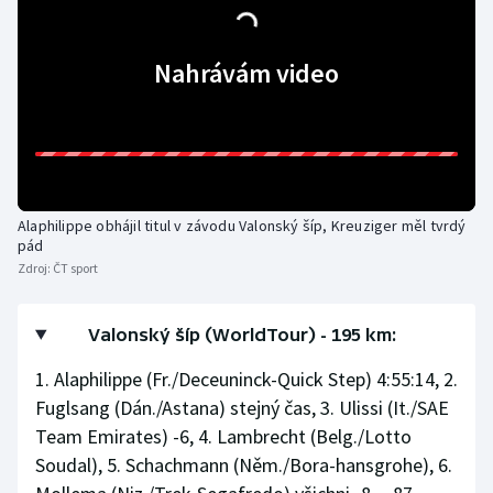
Stolní tenis
Nahrávám video
Triatlon
Veslování
Vodní slalom
Volejbal
Alaphilippe obhájil titul v závodu Valonský šíp, Kreuziger měl tvrdý
pád
Zdroj:
ČT sport
Ostatní
Valonský šíp (WorldTour) - 195 km:
1. Alaphilippe (Fr./Deceuninck-Quick Step) 4:55:14, 2.
Fuglsang (Dán./Astana) stejný čas, 3. Ulissi (It./SAE
Team Emirates) -6, 4. Lambrecht (Belg./Lotto
Soudal), 5. Schachmann (Něm./Bora-hansgrohe), 6.