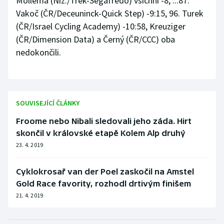
Mollema (Niz./Trek-Segafredo) všichni -8, ...87.
Vakoč (ČR/Deceuninck-Quick Step) -9:15, 96. Turek
(ČR/Israel Cycling Academy) -10:58, Kreuziger
(ČR/Dimension Data) a Černý (ČR/CCC) oba
nedokončili.
SOUVISEJÍCÍ ČLÁNKY
Froome nebo Nibali sledovali jeho záda. Hirt
skončil v královské etapě Kolem Alp druhý
23. 4. 2019
Cyklokrosař van der Poel zaskočil na Amstel
Gold Race favority, rozhodl drtivým finišem
21. 4. 2019