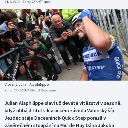
24. 4. 2019
|
Zdroj:
ČTK
,
ČT sport
Baseball a softbal
Soutěže
Basketbal
Historické návraty
Biatlon
Aplikace ČT sport
Boby a skeleton
AZ kvíz
Box
Curling
Vítězný Julian Alaphilippe
Dostihy
Zdroj:
ČTK/ZUMA/Benoit Doppagne
Florbal
Julian Alaphilippe slaví už deváté vítězství v sezoně,
když obhájil titul v klasickém závodu Valonský šíp.
Futsal
Jezdec stáje Deceuninck-Quick Step porazil v
závěrečném stoupání na Mur de Huy Dána Jakoba
Golf