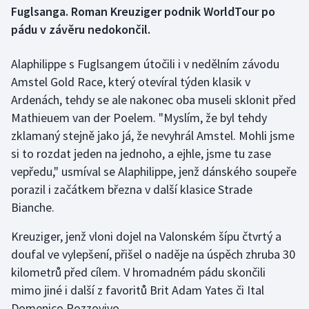
Fuglsanga. Roman Kreuziger podnik WorldTour po
pádu v závěru nedokončil.
Gymnastika
Alaphilippe s Fuglsangem útočili i v nedělním závodu
Házená
Amstel Gold Race, který otevíral týden klasik v
Jezdectví
Ardenách, tehdy se ale nakonec oba museli sklonit před
Mathieuem van der Poelem. "Myslím, že byl tehdy
Judo
zklamaný stejně jako já, že nevyhrál Amstel. Mohli jsme
si to rozdat jeden na jednoho, a ejhle, jsme tu zase
Krasobruslení
vepředu," usmíval se Alaphilippe, jenž dánského soupeře
porazil i začátkem března v další klasice Strade
Lezení
Bianche.
Lyže a snowboard
Kreuziger, jenž vloni dojel na Valonském šípu čtvrtý a
doufal ve vylepšení, přišel o naděje na úspěch zhruba 30
Moderní pětiboj
kilometrů před cílem. V hromadném pádu skončili
mimo jiné i další z favoritů Brit Adam Yates či Ital
Motorsport
Domenico Pozzovivo.