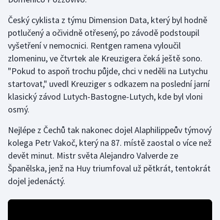
Olympijské hry
Český cyklista z týmu Dimension Data, který byl hodně
potlučený a očividně otřesený, po závodě podstoupil
Parasport
vyšetření v nemocnici. Rentgen ramena vyloučil
zlomeninu, ve čtvrtek ale Kreuzigera čeká ještě sono.
Plavání
"Pokud to aspoň trochu půjde, chci v neděli na Lutychu
startovat," uvedl Kreuziger s odkazem na poslední jarní
Plážový volejbal
klasický závod Lutych-Bastogne-Lutych, kde byl vloni
osmý.
Ragby
Nejlépe z Čechů tak nakonec dojel Alaphilippeův týmový
Rychlobruslení
kolega Petr Vakoč, který na 87. místě zaostal o více než
devět minut. Mistr světa Alejandro Valverde ze
Rychlostní kanoistika
Španělska, jenž na Huy triumfoval už pětkrát, tentokrát
Short track
dojel jedenáctý.
Sportovní střelba