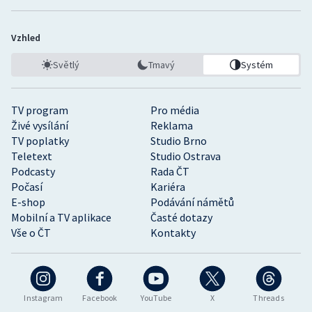
Vzhled
Světlý
Tmavý
Systém
TV program
Pro média
Živé vysílání
Reklama
TV poplatky
Studio Brno
Teletext
Studio Ostrava
Podcasty
Rada ČT
Počasí
Kariéra
E-shop
Podávání námětů
Mobilní a TV aplikace
Časté dotazy
Vše o ČT
Kontakty
Instagram
Facebook
YouTube
X
Threads