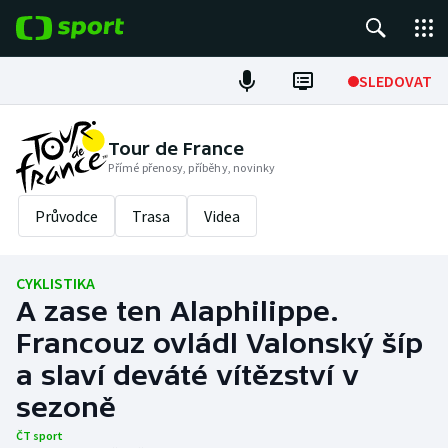
POPULÁRNÍ
SLEDOVAT
Fotbal
Tour de France
Přímé přenosy, příběhy, novinky
Hokej
Průvodce
Trasa
Videa
Tenis
Atletika
CYKLISTIKA
A zase ten Alaphilippe.
Cyklistika
Francouz ovládl Valonský šíp
DALŠÍ SPORTY
a slaví deváté vítězství v
sezoně
Americký fotbal
NEPŘEHLÉDNĚTE
ČT sport