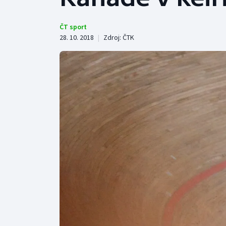
Curling
Dostihy
ČT sport
28. 10. 2018
|
Zdroj:
ČTK
Florbal
Futsal
Golf
Gymnastika