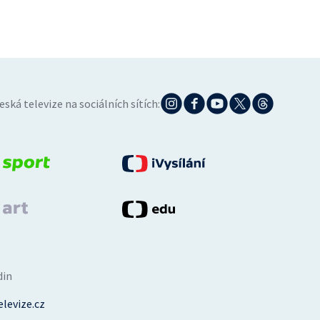
eská televize na sociálních sítích:
din
levize.cz