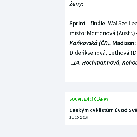
Ženy:
Sprint - finále:
Wai Sze Lee
místo: Mortonová (Austr.) -
Kaňkovská (ČR).
Madison:
Dideriksenová, Lethová (Dá
...
14. Hochmannová, Kohout
SOUVISEJÍCÍ ČLÁNKY
Českým cyklistům úvod Sv
21. 10. 2018