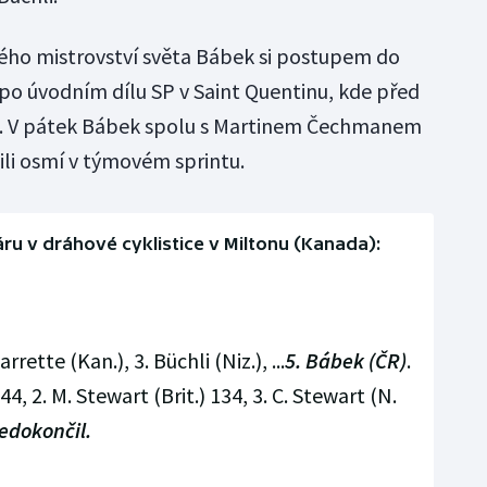
ého mistrovství světa Bábek si postupem do
 po úvodním dílu SP v Saint Quentinu, kde před
o. V pátek Bábek spolu s Martinem Čechmanem
i osmí v týmovém sprintu.
u v dráhové cyklistice v Miltonu (Kanada):
arrette (Kan.), 3. Büchli (Niz.), ...
5. Bábek (ČR)
.
4, 2. M. Stewart (Brit.) 134, 3. C. Stewart (N.
edokončil.