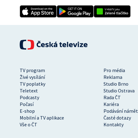
TV program
Pro média
Živé vysílání
Reklama
TV poplatky
Studio Brno
Teletext
Studio Ostrava
Podcasty
Rada ČT
Počasí
Kariéra
E-shop
Podávání námět
Mobilní a TV aplikace
Časté dotazy
Vše o ČT
Kontakty