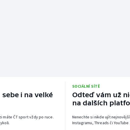
SOCIÁLNÍ SÍTĚ
 sebe i na velké
Odteď vám už nic
na dalších platf
izi máte ČT sport vždy po ruce.
Nenechte si nikde ujít nejnovější
ykoli.
Instagramu, Threads či YouTube 