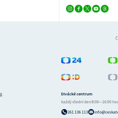
Č
Divácké centrum
ů
každý všední den:
8:00—16:00 ho
261 136 113
info@ceskate