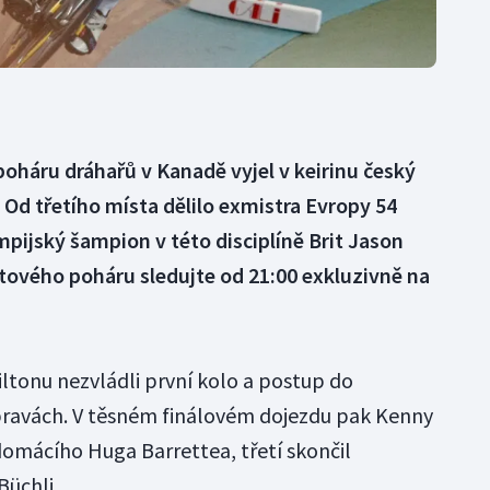
oháru dráhařů v Kanadě vyjel v keirinu český
Od třetího místa dělilo exmistra Evropy 54
ympijský šampion v této disciplíně Brit Jason
tového poháru sledujte od 21:00 exkluzivně na
ltonu nezvládli první kolo a postup do
opravách. V těsném finálovém dojezdu pak Kenny
 domácího Huga Barrettea, třetí skončil
Büchli.