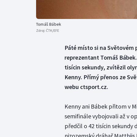
Tomáš Bábek
Zdroj:
ČTK/EFE
Páté místo si na Světovém p
reprezentant Tomáš Bábek. 
tisícin sekundy, zvítězil ol
Kenny. Přímý přenos ze Svě
webu ctsport.cz.
Kenny ani Bábek přitom v Mi
semifinále vybojovali až v 
předčil o 42 tisícin sekundy
nizozemský dráhař Matthijs 