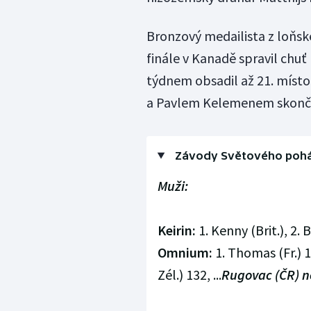
Bronzový medailista z loňsk
finále v Kanadě spravil chuť
týdnem obsadil až 21. míst
a Pavlem Kelemenem skončil
Závody Světového pohár
Muži:
Keirin:
1. Kenny (Brit.), 2. B
Omnium:
1. Thomas (Fr.) 14
Zél.) 132, ...
Rugovac (ČR) n