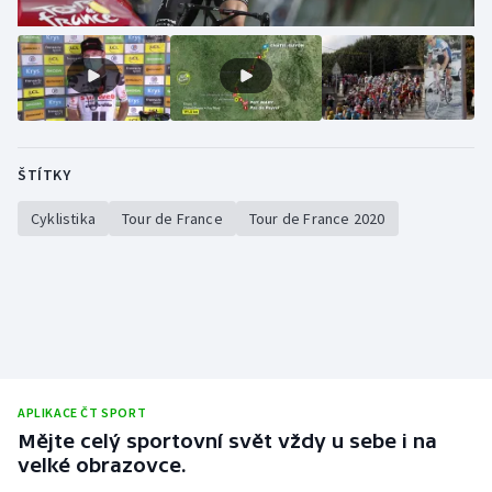
Stolní tenis
Triatlon
Veslování
Vodní slalom
ŠTÍTKY
Cyklistika
Tour de France
Tour de France 2020
Volejbal
Ostatní
APLIKACE ČT SPORT
Mějte celý sportovní svět vždy u sebe i na
velké obrazovce.