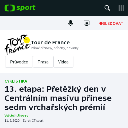
POPULÁRNÍ
SLEDOVAT
Fotbal
Tour de France
Přímé přenosy, příběhy, novinky
Hokej
Průvodce
Trasa
Videa
Tenis
Atletika
CYKLISTIKA
13. etapa: Přetěžký den v
Cyklistika
Centrálním masivu přinese
DALŠÍ SPORTY
sedm vrchařských prémií
Vojtěch Jírovec
Americký fotbal
NEPŘEHLÉDNĚTE
11. 9. 2020
|
Zdroj:
ČT sport