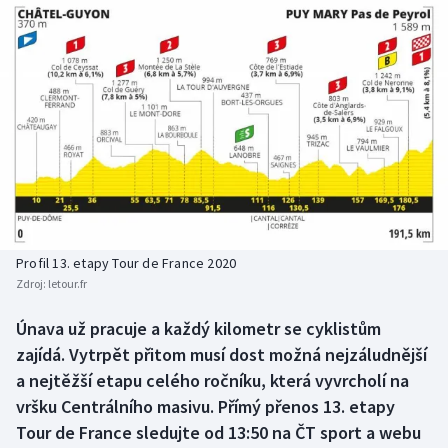
Baseball a softbal
Soutěže
Basketbal
Historické návraty
Biatlon
Aplikace ČT sport
Boby a skeleton
AZ kvíz
Box
Curling
Profil 13. etapy Tour de France 2020
Zdroj:
letour.fr
Dostihy
Únava už pracuje a každý kilometr se cyklistům
Florbal
zajídá. Vytrpět přitom musí dost možná nejzáludnější
a nejtěžší etapu celého ročníku, která vyvrcholí na
Futsal
vršku Centrálního masivu. Přímý přenos 13. etapy
Tour de France sledujte od 13:50 na ČT sport a webu
Golf