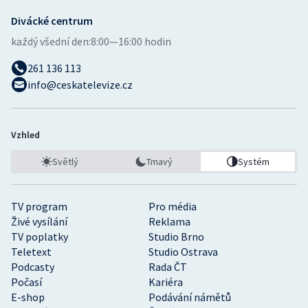
Divácké centrum
každý všední den:
8:00—16:00 hodin
261 136 113
info@ceskatelevize.cz
Vzhled
Světlý
Tmavý
Systém
TV program
Pro média
Živé vysílání
Reklama
TV poplatky
Studio Brno
Teletext
Studio Ostrava
Podcasty
Rada ČT
Počasí
Kariéra
E-shop
Podávání námětů