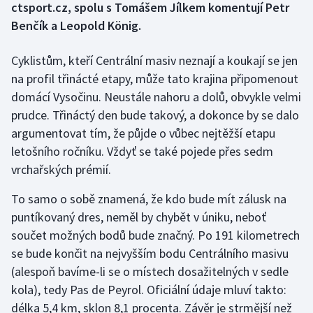
ctsport.cz, spolu s Tomášem Jílkem komentují Petr
Benčík a Leopold König.
Gymnastika
Cyklistům, kteří Centrální masiv neznají a koukají se jen
Házená
na profil třinácté etapy, může tato krajina připomenout
domácí Vysočinu. Neustále nahoru a dolů, obvykle velmi
Jezdectví
prudce. Třináctý den bude takový, a dokonce by se dalo
argumentovat tím, že půjde o vůbec nejtěžší etapu
Judo
letošního ročníku. Vždyť se také pojede přes sedm
Krasobruslení
vrchařských prémií.
To samo o sobě znamená, že kdo bude mít zálusk na
Lezení
puntíkovaný dres, neměl by chybět v úniku, neboť
Lyže a snowboard
součet možných bodů bude značný. Po 191 kilometrech
se bude končit na nejvyšším bodu Centrálního masivu
Moderní pětiboj
(alespoň bavíme-li se o místech dosažitelných v sedle
kola), tedy Pas de Peyrol. Oficiální údaje mluví takto:
Motorsport
délka 5,4 km, sklon 8,1 procenta. Závěr je strmější než