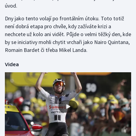
úvod.
Olympijské hry
Dny jako tento volají po frontálním útoku. Toto totiž
Parasport
není dobrá etapa pro chvíle, kdy zažíváte krizi a
nechcete už kolo ani vidět. Půjde o velmi těžký den, kde
Plavání
by se iniciativy mohli chytit vrchaři jako Nairo Quintana,
Romain Bardet či třeba Mikel Landa.
Plážový volejbal
Videa
Ragby
Rychlobruslení
Rychlostní kanoistika
Short track
Sportovní střelba