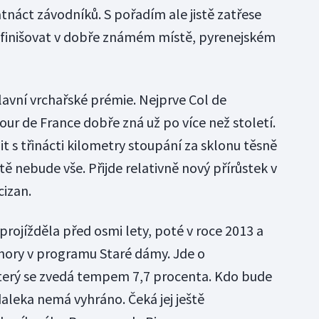
tnáct závodníků. S pořadím ale jistě zatřese
 finišovat v dobře známém místě, pyrenejském
lavní vrchařské prémie. Nejprve Col de
Tour de France dobře zná už po více než století.
t s třinácti kilometry stoupání za sklonu těsně
tě nebude vše. Přijde relativně nový přírůstek v
izan.
rojížděla před osmi lety, poté v roce 2013 a
to hory v programu Staré dámy. Jde o
který se zvedá tempem 7,7 procenta. Kdo bude
zdaleka nemá vyhráno. Čeká jej ještě