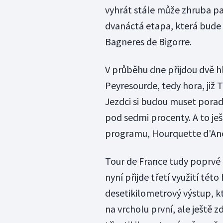
vyhrát stále může zhruba pa
dvanáctá etapa, která bude
Bagneres de Bigorre.
V průběhu dne přijdou dvě h
Peyresourde, tedy hora, již 
Jezdci si budou muset poradi
pod sedmi procenty. A to ješ
programu, Hourquette d'Anc
Tour de France tudy poprvé p
nyní přijde třetí využití té
desetikilometrový výstup, 
na vrcholu první, ale ještě 