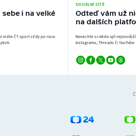
SOCIÁLNÍ SÍTĚ
 sebe i na velké
Odteď vám už nic
na dalších platf
izi máte ČT sport vždy po ruce.
Nenechte si nikde ujít nejnovější
ykoli.
Instagramu, Threads či YouTube 
Č