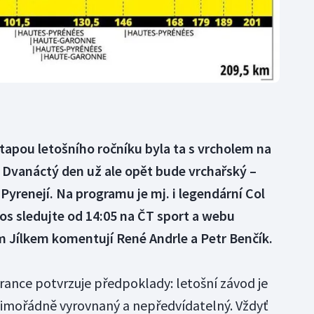
tapou letošního ročníku byla ta s vrcholem na
s. Dvanáctý den už ale opět bude vrchařský –
Pyrenejí. Na programu je mj. i legendární Col
os sledujte od 14:05 na ČT sport a webu
m Jílkem komentují René Andrle a Petr Benčík.
ance potvrzuje předpoklady: letošní závod je
mimořádně vyrovnaný a nepředvídatelný. Vždyť