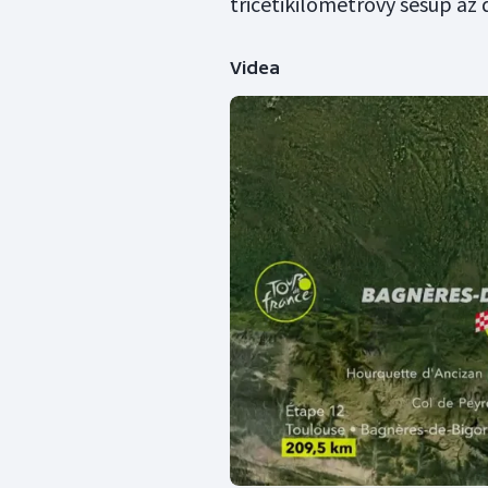
třicetikilometrový sešup až 
Videa