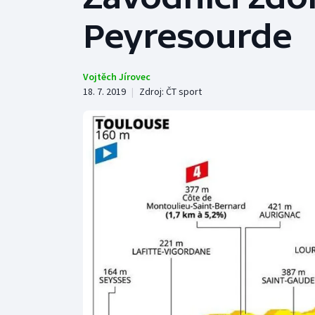
Curling
Peyresourde
Dostihy
Florbal
Vojtěch Jírovec
18. 7. 2019
|
Zdroj:
ČT sport
Futsal
Golf
Gymnastika