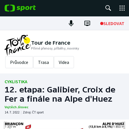
POPULÁRNÍ
SLEDOVAT
Fotbal
Tour de France
Přímé přenosy, příběhy, novinky
Hokej
Průvodce
Trasa
Videa
Tenis
Atletika
CYKLISTIKA
12. etapa: Galibier, Croix de
Cyklistika
Fer a finále na Alpe d'Huez
DALŠÍ SPORTY
Vojtěch Jírovec
14. 7. 2022
|
Zdroj:
ČT sport
Americký fotbal
NEPŘEHLÉDNĚTE