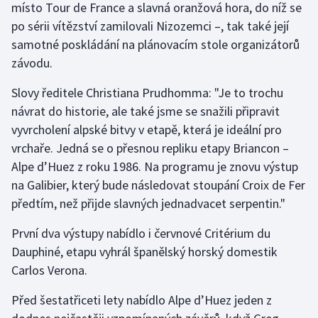
místo Tour de France a slavná oranžová hora, do níž se
Olympijské hry
po sérii vítězství zamilovali Nizozemci –, tak také její
samotné poskládání na plánovacím stole organizátorů
Parasport
závodu.
Plavání
Slovy ředitele Christiana Prudhomma: "Je to trochu
návrat do historie, ale také jsme se snažili připravit
Plážový volejbal
vyvrcholení alpské bitvy v etapě, která je ideální pro
vrchaře. Jedná se o přesnou repliku etapy Briancon –
Ragby
Alpe d’Huez z roku 1986. Na programu je znovu výstup
na Galibier, který bude následovat stoupání Croix de Fer
Rychlobruslení
předtím, než přijde slavných jednadvacet serpentin."
Rychlostní kanoistika
První dva výstupy nabídlo i červnové Critérium du
Dauphiné, etapu vyhrál španělský horský domestik
Short track
Carlos Verona.
Sportovní střelba
Před šestatřiceti lety nabídlo Alpe d’Huez jeden z