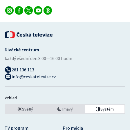
Divácké centrum
každý všední den:
8:00—16:00 hodin
261 136 113
info@ceskatelevize.cz
Vzhled
Světlý
Tmavý
Systém
TV program
Pro média