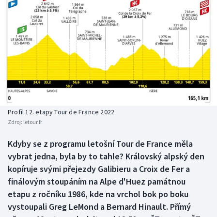
Baseball a softbal
Soutěže
Basketbal
Historické návraty
Biatlon
Aplikace ČT sport
Boby a skeleton
AZ kvíz
Box
Profil 12. etapy Tour de France 2022
Curling
Zdroj:
letour.fr
Kdyby se z programu letošní Tour de France měla
Dostihy
vybrat jedna, byla by to tahle? Královský alpský den
kopíruje svými přejezdy Galibieru a Croix de Fer a
Florbal
finálovým stoupáním na Alpe d'Huez památnou
Futsal
etapu z ročníku 1986, kde na vrchol bok po boku
vystoupali Greg LeMond a Bernard Hinault. Přímý
Golf