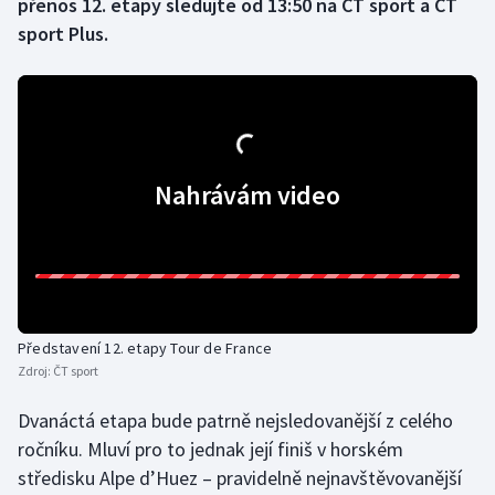
přenos 12. etapy sledujte od 13:50 na ČT sport a ČT
sport Plus.
Gymnastika
Házená
Jezdectví
Nahrávám video
Judo
Krasobruslení
Lezení
Představení 12. etapy Tour de France
Lyže a snowboard
Zdroj:
ČT sport
Dvanáctá etapa bude patrně nejsledovanější z celého
Moderní pětiboj
ročníku. Mluví pro to jednak její finiš v horském
Motorsport
středisku Alpe d’Huez – pravidelně nejnavštěvovanější