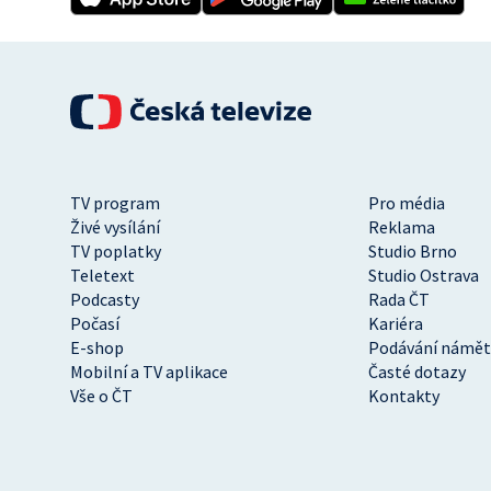
TV program
Pro média
Živé vysílání
Reklama
TV poplatky
Studio Brno
Teletext
Studio Ostrava
Podcasty
Rada ČT
Počasí
Kariéra
E-shop
Podávání námět
Mobilní a TV aplikace
Časté dotazy
Vše o ČT
Kontakty