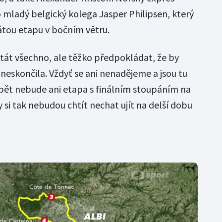
ho mladý belgický kolega Jasper Philipsen, který
átou etapu v bočním větru.
tát všechno, ale těžko předpokládat, že by
neskončila. Vždyť se ani nenadějeme a jsou tu
ět nebude ani etapa s finálním stoupáním na
si tak nebudou chtít nechat ujít na delší dobu