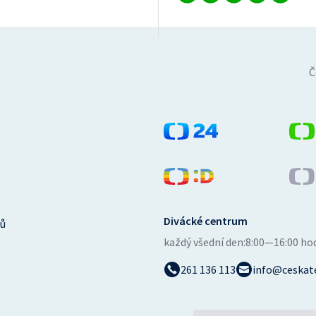
Č
Divácké centrum
ů
každý všední den:
8:00—16:00 ho
261 136 113
info@ceskate