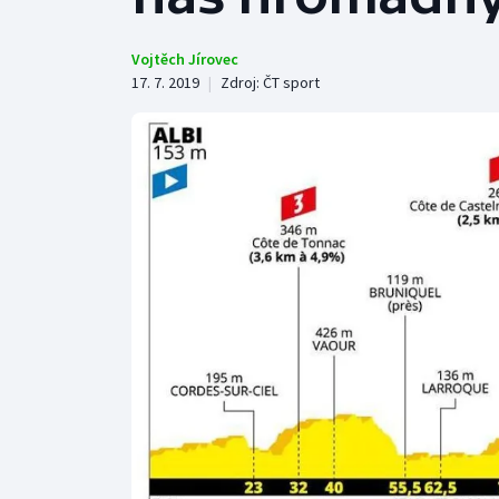
Curling
Dostihy
Vojtěch Jírovec
17. 7. 2019
|
Zdroj:
ČT sport
Florbal
Futsal
Golf
Gymnastika