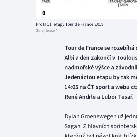
Profil 11. etapy Tour de France 2019
Zdroj:
letour.fr
Tour de France se rozebíhá 
Albi a den zakončí v Toulou
nadmořské výšce a závodník
Jedenáctou etapu by tak mě
14:05 na ČT sport a webu c
René Andrle a Lubor Tesař.
Dylan Groenewegen už jednu e
Sagan. Z hlavních sprintersk
který už byl několikrát blízk