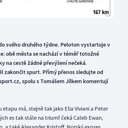
do svého druhého týdne. Peloton vystartuje v
se: obě města se nachází v téměř totožné
y na cestě žádné převýšení nečeká.
l zakončit spurt. Přímý přenos sledujte od
tsport.cz, spolu s Tomášem Jílkem komentují
tapu má, stejně tak jako Elia Viviani a Peter
ých es tak stále na triumf čeká Caleb Ewan,
o, a také Alexander Kristoff. Norský expres