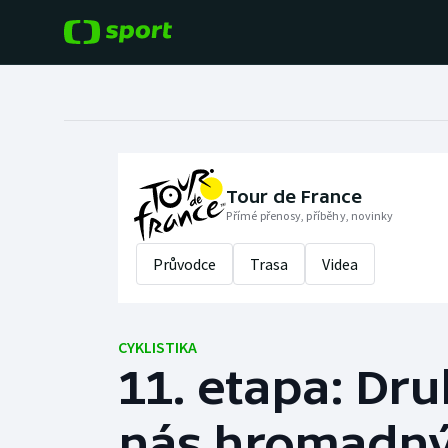
POPULÁRNÍ
DALŠÍ SPORTY
Fotbal
Americký fotbal
Hokej
Baseball a softbal
Tour de France
Přímé přenosy, příběhy, novinky
Tenis
Basketbal
Průvodce
Trasa
Videa
Atletika
Biatlon
Cyklistika
CYKLISTIKA
Boby a skeleton
11. etapa: Dru
Box
nás hromadný 