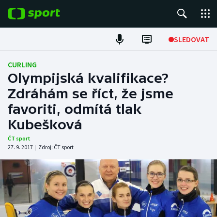
POPULÁRNÍ
SLEDOVAT
Fotbal
CURLING
Olympijská kvalifikace?
Hokej
Zdráhám se říct, že jsme
favoriti, odmítá tlak
Tenis
Kubešková
Atletika
ČT sport
27. 9. 2017
|
Zdroj:
ČT sport
Cyklistika
DALŠÍ SPORTY
Americký fotbal
NEPŘEHLÉDNĚTE