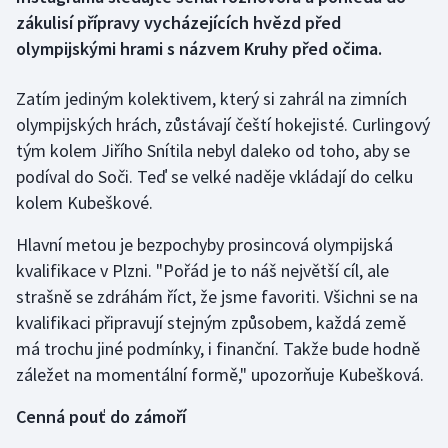
zákulisí přípravy vycházejících hvězd před
Gymnastika
olympijskými hrami s názvem Kruhy před očima.
Házená
Zatím jediným kolektivem, který si zahrál na zimních
olympijských hrách, zůstávají čeští hokejisté. Curlingový
Jezdectví
tým kolem Jiřího Snítila nebyl daleko od toho, aby se
podíval do Soči. Teď se velké naděje vkládají do celku
Judo
kolem Kubeškové.
Krasobruslení
Hlavní metou je bezpochyby prosincová olympijská
kvalifikace v Plzni. "Pořád je to náš největší cíl, ale
Lezení
strašně se zdráhám říct, že jsme favoriti. Všichni se na
kvalifikaci připravují stejným způsobem, každá země
Lyže a snowboard
má trochu jiné podmínky, i finanční. Takže bude hodně
záležet na momentální formě," upozorňuje Kubešková.
Moderní pětiboj
Cenná pouť do zámoří
Motorsport