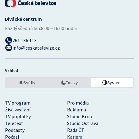
Divácké centrum
každý všední den:
8:00—16:00 hodin
261 136 113
info@ceskatelevize.cz
Vzhled
Světlý
Tmavý
Systém
TV program
Pro média
Živé vysílání
Reklama
TV poplatky
Studio Brno
Teletext
Studio Ostrava
Podcasty
Rada ČT
Počasí
Kariéra