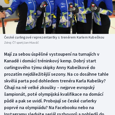
Baseball a softbal
Soutěže
Basketbal
Historické návraty
Biatlon
Aplikace ČT sport
České curlingové reprezentantky s trenérem Karlem Kubeškou
Boby a skeleton
AZ kvíz
Zdroj:
ČT sport/Jan Hlaváč
Box
Mají za sebou úspěšné vystoupení na turnajích v
Kanadě i domácí tréninkový kemp. Dobrý start
Curling
curlingového týmu skipky Anny Kubeškové do
prozatím nejdůležitější sezony. Na co dosáhne tahle
Dostihy
skvělá parta pod dohledem trenéra Karla Kubešky?
Číhají na ně velké zkoušky – nejprve evropský
Florbal
šampionát, poté olympijská kvalifikace na domácí
půdě a pak se uvidí. Probojují se české curlerky
Futsal
poprvé na olympiádu? Na Facebooku nebo na
Instagramu sledujte seriál rozhovorů a pohledů do
Golf