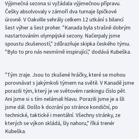
Výjimečná sezona si vyžádala výjimečnou přípravu.
Olympijské hry
Češky absolvovaly v zámoří dva turnaje špičkové
úrovně. V Oakville sehrály celkem 12 utkání s bilancí
Parasport
šest výher a šest proher. "Kanada byla strašně dobrým
nastartováním olympijské sezony. Načerpaly jsme
Plavání
spoustu zkušeností," zdůrazňuje skipka českého týmu.
"Bylo to pro nás nesmírně inspirující," dodává Kubeška.
Plážový volejbal
Ragby
"Tým zraje. Jsou to zkušené hráčky, které se mohou
porovnávat s jakýmkoli týmem na světě. V Kanadě jsme
Rychlobruslení
porazili tým, který je ve světovém rankingu číslo pět.
Ani jsme si s tím nelámali hlavu. Porazili jsme je a šli
Rychlostní kanoistika
jsme dál. Došlo k dozrání po stránce kondiční, po
Short track
technické, taktické i mentální. Všechny stránky, ze
kterých se výkon skládá, šly nahoru," říká trenér
Sportovní střelba
Kubeška.