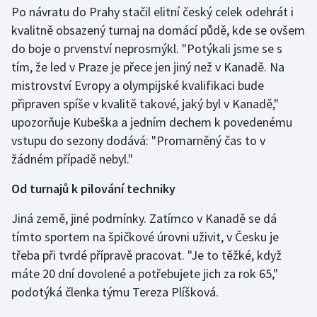
Stolní tenis
Po návratu do Prahy stačil elitní český celek odehrát i
kvalitně obsazený turnaj na domácí půdě, kde se ovšem
Triatlon
do boje o prvenství neprosmýkl. "Potýkali jsme se s
tím, že led v Praze je přece jen jiný než v Kanadě. Na
Veslování
mistrovství Evropy a olympijské kvalifikaci bude
připraven spíše v kvalitě takové, jaký byl v Kanadě,"
Vodní slalom
upozorňuje Kubeška a jedním dechem k povedenému
vstupu do sezony dodává: "Promarněný čas to v
Volejbal
žádném případě nebyl."
Ostatní
Od turnajů k pilování techniky
Jiná země, jiné podmínky. Zatímco v Kanadě se dá
tímto sportem na špičkové úrovni uživit, v Česku je
třeba při tvrdé přípravě pracovat. "Je to těžké, když
máte 20 dní dovolené a potřebujete jich za rok 65,"
podotýká členka týmu Tereza Plíšková.