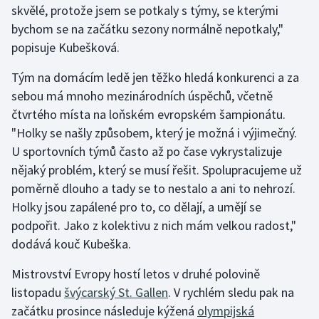
skvělé, protože jsem se potkaly s týmy, se kterými
bychom se na začátku sezony normálně nepotkaly,"
popisuje Kubešková.
Tým na domácím ledě jen těžko hledá konkurenci a za
sebou má mnoho mezinárodních úspěchů, včetně
čtvrtého místa na loňském evropském šampionátu.
"Holky se našly způsobem, který je možná i výjimečný.
U sportovních týmů často až po čase vykrystalizuje
nějaký problém, který se musí řešit. Spolupracujeme už
poměrně dlouho a tady se to nestalo a ani to nehrozí.
Holky jsou zapálené pro to, co dělají, a umějí se
podpořit. Jako z kolektivu z nich mám velkou radost,"
dodává kouč Kubeška.
Mistrovství Evropy hostí letos v druhé polovině
listopadu
švýcarský St. Gallen
. V rychlém sledu pak na
začátku prosince následuje kýžená
olympijská