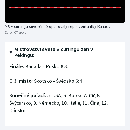
Olympijské hry
Parasport
MS v curlingu suverénně opanovaly reprezentantky Kanady
Zdroj:
ČT sport
Plavání
Mistrovství světa v curlingu žen v
Plážový volejbal
Pekingu:
Ragby
Finále:
Kanada - Rusko 8:3.
Rychlobruslení
O 3. místo:
Skotsko - Švédsko 6:4
Rychlostní kanoistika
Konečné pořadí:
5. USA, 6. Korea,
7. ČR
, 8.
Švýcarsko, 9. Německo, 10. Itálie, 11. Čína, 12.
Short track
Dánsko.
Sportovní střelba