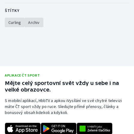
Stolní tenis
ŠTÍTKY
Triatlon
Curling
Archiv
Veslování
Vodní slalom
Volejbal
Ostatní
APLIKACE ČT SPORT
Mějte celý sportovní svět vždy u sebe i na
velké obrazovce.
S mobilní aplikací, HbbTV a apkou iVysílání ve své chytré televizi
máte ČT sport vždy po ruce. Sledujte přímé přenosy, články a
bonusový obsah kdekoli a kdykoli.