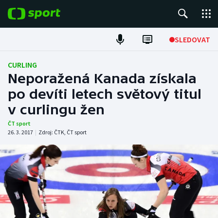
POPULÁRNÍ
SLEDOVAT
Fotbal
CURLING
Neporažená Kanada získala
Hokej
po devíti letech světový titul
v curlingu žen
Tenis
ČT sport
Atletika
26. 3. 2017
|
Zdroj:
ČTK
,
ČT sport
Cyklistika
DALŠÍ SPORTY
Americký fotbal
NEPŘEHLÉDNĚTE