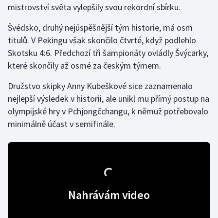
mistrovství světa vylepšily svou rekordní sbírku.
Gymnastika
Švédsko, druhý nejúspěšnější tým historie, má osm
titulů. V Pekingu však skončilo čtvrté, když podlehlo
Házená
Skotsku 4:6. Předchozí tři šampionáty ovládly Švýcarky,
které skončily až osmé za českým týmem.
Jezdectví
Družstvo skipky Anny Kubeškové sice zaznamenalo
Judo
nejlepší výsledek v historii, ale unikl mu přímý postup na
olympijské hry v Pchjongčchangu, k němuž potřebovalo
Krasobruslení
minimálně účast v semifinále.
Lezení
Lyže a snowboard
Moderní pětiboj
Nahrávám video
Motorsport