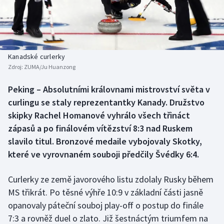
Baseball a softbal
Soutěže
Basketbal
Historické návraty
Biatlon
Aplikace ČT sport
Kanadské curlerky
Zdroj:
ZUMA/Ju Huanzong
Boby a skeleton
AZ kvíz
Peking – Absolutními královnami mistrovství světa v
curlingu se staly reprezentantky Kanady. Družstvo
Box
skipky Rachel Homanové vyhrálo všech třináct
Curling
zápasů a po finálovém vítězství 8:3 nad Ruskem
slavilo titul. Bronzové medaile vybojovaly Skotky,
Dostihy
které ve vyrovnaném souboji předčily Švédky 6:4.
Florbal
Curlerky ze země javorového listu zdolaly Rusky během
MS třikrát. Po těsné výhře 10:9 v základní části jasně
Futsal
opanovaly páteční souboj play-off o postup do finále
7:3 a rovněž duel o zlato. Již šestnáctým triumfem na
Golf