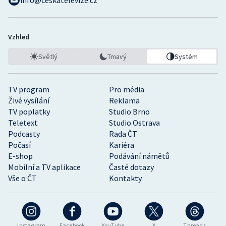
info@ceskatelevize.cz
Vzhled
Světlý
Tmavý
Systém
TV program
Pro média
Živé vysílání
Reklama
TV poplatky
Studio Brno
Teletext
Studio Ostrava
Podcasty
Rada ČT
Počasí
Kariéra
E-shop
Podávání námětů
Mobilní a TV aplikace
Časté dotazy
Vše o ČT
Kontakty
Instagram
Facebook
YouTube
X
Threads