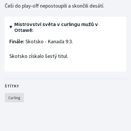
Češi do play-off nepostoupili a skončili desátí.
Olympijské hry
Parasport
Mistrovství světa v curlingu mužů v
Ottawě:
Plavání
Finále:
Skotsko - Kanada 9:3.
Plážový volejbal
Skotsko získalo šestý titul.
Ragby
Rychlobruslení
ŠTÍTKY
Rychlostní kanoistika
Curling
Short track
Sportovní střelba