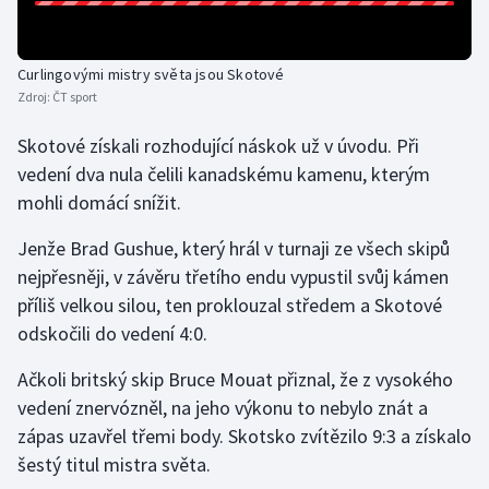
Gymnastika
Curlingovými mistry světa jsou Skotové
Zdroj:
ČT sport
Házená
Skotové získali rozhodující náskok už v úvodu. Při
Jezdectví
vedení dva nula čelili kanadskému kamenu, kterým
mohli domácí snížit.
Judo
Jenže Brad Gushue, který hrál v turnaji ze všech skipů
Krasobruslení
nejpřesněji, v závěru třetího endu vypustil svůj kámen
příliš velkou silou, ten proklouzal středem a Skotové
Lezení
odskočili do vedení 4:0.
Lyže a snowboard
Ačkoli britský skip Bruce Mouat přiznal, že z vysokého
vedení znervózněl, na jeho výkonu to nebylo znát a
Moderní pětiboj
zápas uzavřel třemi body. Skotsko zvítězilo 9:3 a získalo
šestý titul mistra světa.
Motorsport