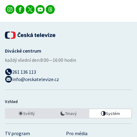
Divácké centrum
každý všední den:
8:00—16:00 hodin
261 136 113
info@ceskatelevize.cz
Vzhled
Světlý
Tmavý
Systém
TV program
Pro média