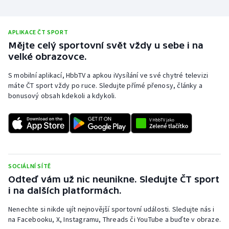
Stolní tenis
Triatlon
APLIKACE ČT SPORT
Mějte celý sportovní svět vždy u sebe i na
velké obrazovce.
Veslování
S mobilní aplikací, HbbTV a apkou iVysílání ve své chytré televizi
Vodní slalom
máte ČT sport vždy po ruce. Sledujte přímé přenosy, články a
bonusový obsah kdekoli a kdykoli.
Volejbal
Ostatní
SOCIÁLNÍ SÍTĚ
Odteď vám už nic neunikne. Sledujte ČT sport
i na dalších platformách.
Nenechte si nikde ujít nejnovější sportovní události. Sledujte nás i
na Facebooku, X, Instagramu, Threads či YouTube a buďte v obraze.