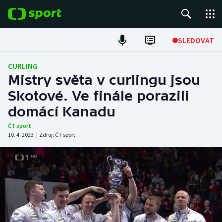
POPULÁRNÍ
SLEDOVAT
Fotbal
CURLING
Mistry světa v curlingu jsou
Hokej
Skotové. Ve finále porazili
domácí Kanadu
Tenis
ČT sport
Atletika
10. 4. 2023
|
Zdroj:
ČT sport
Cyklistika
DALŠÍ SPORTY
Americký fotbal
NEPŘEHLÉDNĚTE