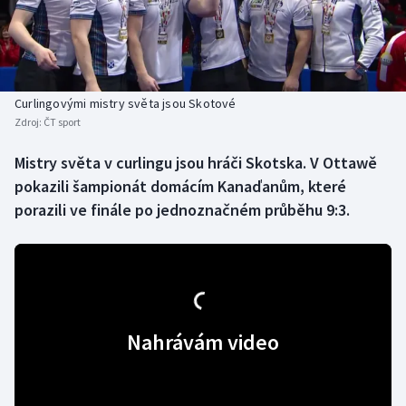
Baseball a softbal
Soutěže
Basketbal
Historické návraty
Biatlon
Aplikace ČT sport
Curlingovými mistry světa jsou Skotové
Zdroj:
ČT sport
Boby a skeleton
AZ kvíz
Mistry světa v curlingu jsou hráči Skotska. V Ottawě
pokazili šampionát domácím Kanaďanům, které
Box
porazili ve finále po jednoznačném průběhu 9:3.
Curling
Dostihy
Florbal
Nahrávám video
Futsal
Golf