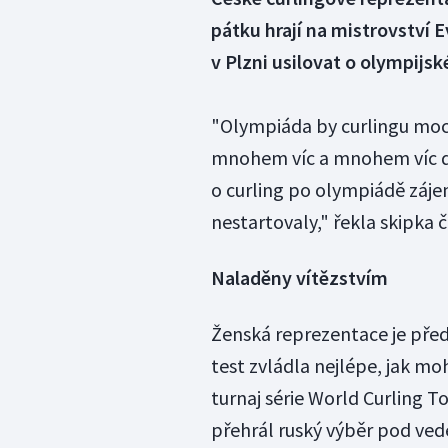
pátku hrají na mistrovství
v Plzni usilovat o olympijské
"Olympiáda by curlingu moc 
mnohem víc a mnohem víc dětí
o curling po olympiádě záje
nestartovaly," řekla skipka
Naladěny vítězstvím
Ženská reprezentace je před
test zvládla nejlépe, jak m
turnaj série World Curling T
přehrál ruský výběr pod ved