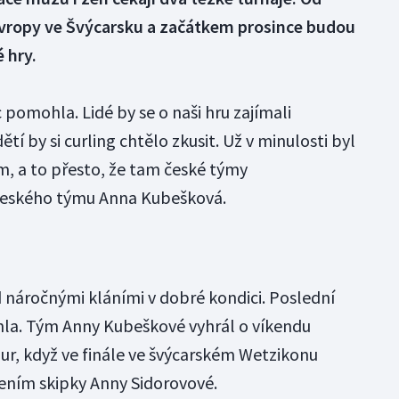
 Evropy ve Švýcarsku a začátkem prosince budou
 hry.
pomohla. Lidé by se o naši hru zajímali
 by si curling chtělo zkusit. Už v minulosti byl
m, a to přesto, že tam české týmy
 českého týmu Anna Kubešková.
 náročnými kláními v dobré kondici. Poslední
ohla. Tým Anny Kubeškové vyhrál o víkendu
our, když ve finále ve švýcarském Wetzikonu
ením skipky Anny Sidorovové.