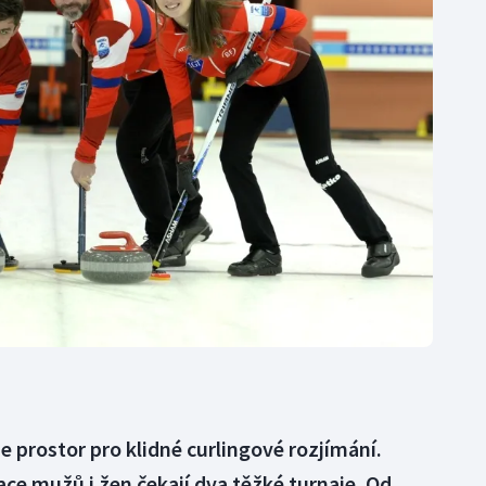
Moderní pětiboj
Triatlon
Motorsport
Veslování
Olympijské hry
Vodní slalom
Parasport
Volejbal
Plavání
Ostatní
Plážový volejbal
 prostor pro klidné curlingové rozjímání.
ce mužů i žen čekají dva těžké turnaje. Od