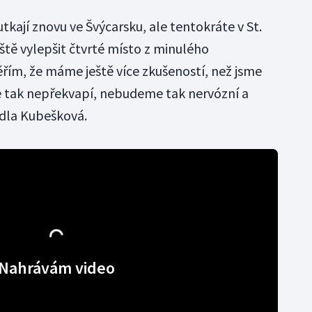
utkají znovu ve Švýcarsku, ale tentokráte v St.
eště vylepšit čtvrté místo z minulého
ím, že máme ještě více zkušeností, než jsme
ále tak nepřekvapí, nebudeme tak nervózní a
edla Kubešková.
Nahrávám video