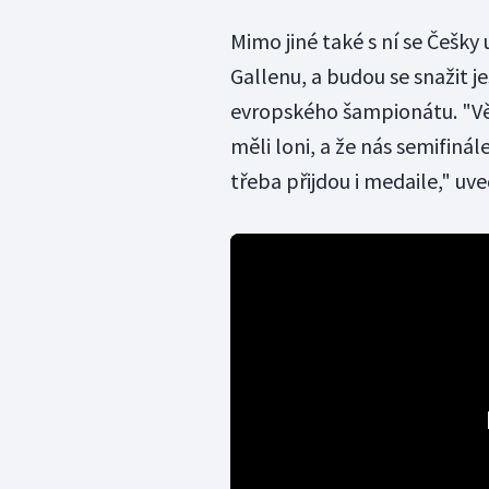
Mimo jiné také s ní se Češky 
Gallenu, a budou se snažit j
evropského šampionátu. "Věř
měli loni, a že nás semifin
třeba přijdou i medaile," uv