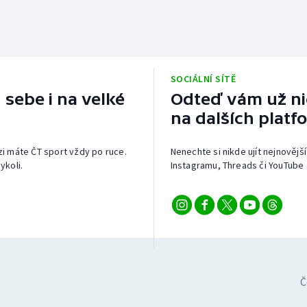
SOCIÁLNÍ SÍTĚ
 sebe i na velké
Odteď vám už nic
na dalších platf
izi máte ČT sport vždy po ruce.
Nenechte si nikde ujít nejnovější
ykoli.
Instagramu, Threads či YouTube 
Č