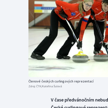
Curling
Dostihy
Florbal
Futsal
Golf
Gymnastika
Členové českých curlingových reprezentací
Zdroj:
ČTK/Kateřina Šulová
V čase předvánočním nebude
České curlingové reprezenta