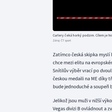
Curlery čeká horký podzim. Cílem je h
Zdroj:
ČT sport
Zatímco česká skipka myslí h
chce mezi elitu na evropské
Snítilův výběr vrací po dvou
českou medaili na ME díky tř
bude jednoduché a soupeři b
Jelikož jsou muži v nižší vý
Vegas divizi B ovládnout a 