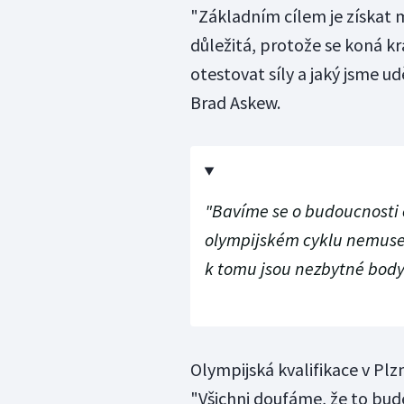
"Základním cílem je získat m
důležitá, protože se koná kr
otestovat síly a jaký jsme u
Brad Askew.
"Bavíme se o budoucnosti č
olympijském cyklu nemusela
k tomu jsou nezbytné body
Olympijská kvalifikace v Plz
"Všichni doufáme, že to bude