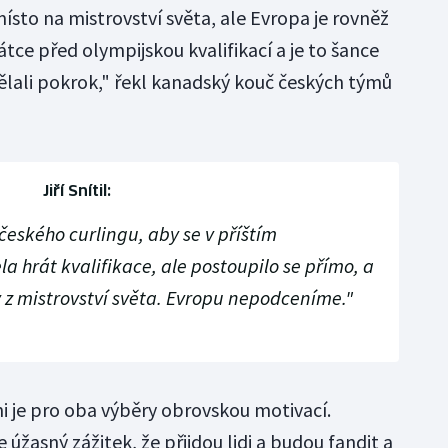
ísto na mistrovství světa, ale Evropa je rovněž
átce před olympijskou kvalifikací a je to šance
dělali pokrok," řekl kanadský kouč českých týmů
Jiří Snítil:
eského curlingu, aby se v příštím
 hrát kvalifikace, ale postoupilo se přímo, a
 z mistrovství světa. Evropu nepodceníme."
ni je pro oba výběry obrovskou motivací.
 úžasný zážitek, že přijdou lidi a budou fandit a