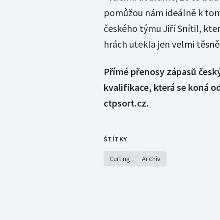
pomůžou nám ideálně k tomu
českého týmu Jiří Snítil, kt
hrách utekla jen velmi těsně
Přímé přenosy zápasů český
kvalifikace, která se koná o
ctpsort.cz.
ŠTÍTKY
Curling
Archiv