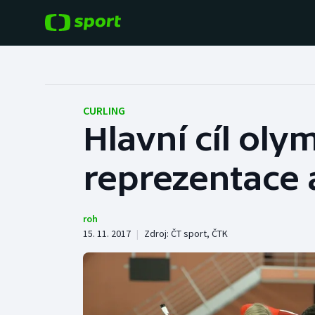
POPULÁRNÍ
DALŠÍ SPORTY
Fotbal
Americký fotbal
CURLING
Hlavní cíl oly
Hokej
Baseball a softbal
reprezentace a
Tenis
Basketbal
Atletika
Biatlon
roh
15. 11. 2017
|
Zdroj:
ČT sport
,
ČTK
Cyklistika
Boby a skeleton
Box