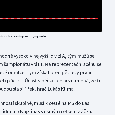
istorický postup na olympiádu
odně vysoko v nejvyšší divizi A, tým mužů se
m šampionátu vrátit. Na reprezentační scénu se
leté odmlce. Tým získal před pět lety první
etí příčce. "Účast v béčku ale neznamená, že to
udou slabí," řekl hráč Lukáš Klíma.
konností skupině, musí k cestě na MS do Las
zvládnout dvojzápas s osmým celkem z áčka.