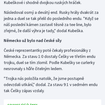
Kubeškové i shodně dvojkou ruských hráček.
Olympijské hry
Následoval osmý a devátý end. Rusky hrály dvakrát za
jedna a duel se tak přelil do posledního endu. "Když se
Parasport
náš poslední kámen zastavil těsně za tee line, bylo
Plavání
zřejmé, že další výhra je tady," dodal Kubeška.
Německo už bylo nad české síly
Plážový volejbal
České reprezentantky poté čekaly profesionálky z
Ragby
Německa. Za stavu 1:0 dostaly Češky ve třetím endu
trojku, duel se tím zlomil. Podle Kubešky se curlerky
Rychlobruslení
nesrovnaly s hůře čitelným ledem.
Rychlostní kanoistika
"Trojka nás položila natolik, že jsme postupně
odevzdali utkání," dodal. Za stavu 9:1 v sedmém endu
Short track
tak Češky zápas vzdaly.
Sportovní střelba