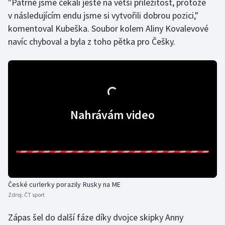
"Patrně jsme čekali ještě na větší příležitost, protože
v následujícím endu jsme si vytvořili dobrou pozici,"
Gymnastika
komentoval Kubeška. Soubor kolem Aliny Kovalevové
navíc chyboval a byla z toho pětka pro Češky.
Házená
Jezdectví
Judo
Nahrávám video
Krasobruslení
Lezení
Lyže a snowboard
České curlerky porazily Rusky na ME
Moderní pětiboj
Zdroj:
ČT sport
Motorsport
Zápas šel do další fáze díky dvojce skipky Anny