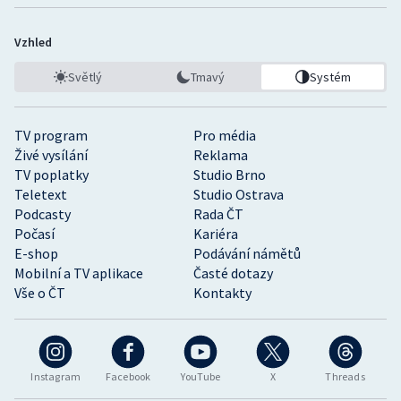
Vzhled
Světlý
Tmavý
Systém
TV program
Pro média
Živé vysílání
Reklama
TV poplatky
Studio Brno
Teletext
Studio Ostrava
Podcasty
Rada ČT
Počasí
Kariéra
E-shop
Podávání námětů
Mobilní a TV aplikace
Časté dotazy
Vše o ČT
Kontakty
Instagram
Facebook
YouTube
X
Threads