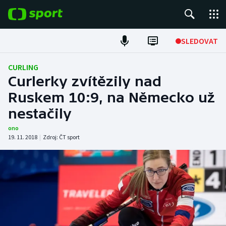
POPULÁRNÍ
SLEDOVAT
Fotbal
CURLING
Curlerky zvítězily nad
Hokej
Ruskem 10:9, na Německo už
nestačily
Tenis
ono
Atletika
19. 11. 2018
|
Zdroj:
ČT sport
Cyklistika
DALŠÍ SPORTY
Americký fotbal
NEPŘEHLÉDNĚTE