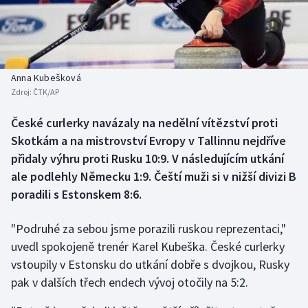
Baseball a softbal
Soutěže
Basketbal
Historické návraty
Biatlon
Aplikace ČT sport
Anna Kubešková
Zdroj:
ČTK/AP
Boby a skeleton
AZ kvíz
České curlerky navázaly na nedělní vítězství proti
Skotkám a na mistrovství Evropy v Tallinnu nejdříve
Box
přidaly výhru proti Rusku 10:9. V následujícím utkání
Curling
ale podlehly Německu 1:9. Čeští muži si v nižší divizi B
poradili s Estonskem 8:6.
Dostihy
"Podruhé za sebou jsme porazili ruskou reprezentaci,"
Florbal
uvedl spokojeně trenér Karel Kubeška. České curlerky
vstoupily v Estonsku do utkání dobře s dvojkou, Rusky
Futsal
pak v dalších třech endech vývoj otočily na 5:2.
Golf