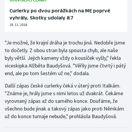
SOUVISEJÍCÍ ČLÁNKY
Stolní tenis
Curlerky po dvou porážkách na ME poprvé
vyhrály, Skotky udolaly 8:7
Triatlon
18. 11. 2018
Veslování
"Je možné, že krajní dráha je trochu jiná. Nedobře jsme
Vodní slalom
to dočetly. Z obou stran byla spousta chyb, ale naše
byly větší. Jejich kameny vždy o kousíček vyšly," řekla
Volejbal
viceskipka Alžběta Baudyšová. "Věřily jsme čtvrtý i pátý
end, ale po tom šestém už ne," dodala.
Ostatní
Další zápas české curlerky čeká v úterý proti Italkám.
"Známe je, hrály jsme s nimi letos už dvakrát. Čekáme
vyrovnaný zápas až do samého konce. Doufáme, že
všechno bude jinak a takový zápas jako proti Němkám
už do konce turnaje nebude," prohlásila Baudyšová.