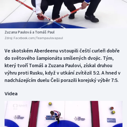
Atletika
Soutěže
Baseball a softbal
Historické návraty
Basketbal
Aplikace ČT sport
Zuzana Paulová a Tomáš Paul
Zdroj:
Facebook.com/Teampaulovapaul
Biatlon
AZ kvíz
Ve skotském Aberdeenu vstoupili čeští curleři dobře
do světového šampionátu smíšených dvojic. Tým,
Boby a skeleton
který tvoří Tomáš a Zuzana Paulovi, získal druhou
Box
výhru proti Rusku, když v utkání zvítězil 5:2. A hned v
nadcházejícím duelu Češi porazili korejský výběr 7:5.
Curling
Videa
Cyklistika
Dostihy
Florbal