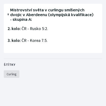
Moderní pětiboj
Mistrovství světa v curlingu smíšených
dvojic v Aberdeenu (olympijská kvalifikace)
Motorsport
- skupina A:
2. kolo:
ČR - Rusko 5:2.
Olympijské hry
3. kolo:
ČR - Korea 7:5.
Parasport
Plavání
Plážový volejbal
ŠTÍTKY
Curling
Ragby
Rychlobruslení
Rychlostní kanoistika