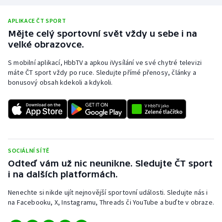
Short track
APLIKACE ČT SPORT
Sportovní střelba
Mějte celý sportovní svět vždy u sebe i na
velké obrazovce.
Stolní tenis
S mobilní aplikací, HbbTV a apkou iVysílání ve své chytré televizi
máte ČT sport vždy po ruce. Sledujte přímé přenosy, články a
Triatlon
bonusový obsah kdekoli a kdykoli.
Veslování
Vodní slalom
Volejbal
SOCIÁLNÍ SÍTĚ
Odteď vám už nic neunikne. Sledujte ČT sport
Ostatní
i na dalších platformách.
Nenechte si nikde ujít nejnovější sportovní události. Sledujte nás i
na Facebooku, X, Instagramu, Threads či YouTube a buďte v obraze.