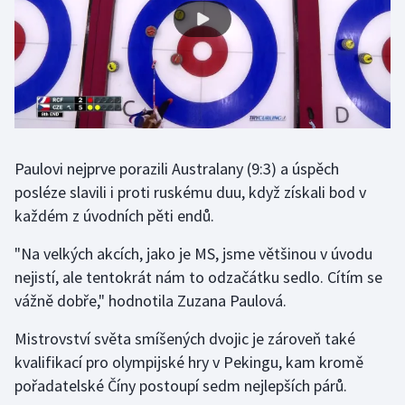
Futsal
Golf
Gymnastika
Paulovi nejprve porazili Australany (9:3) a úspěch
Házená
posléze slavili i proti ruskému duu, když získali bod v
každém z úvodních pěti endů.
Jezdectví
"Na velkých akcích, jako je MS, jsme většinou v úvodu
Judo
nejistí, ale tentokrát nám to odzačátku sedlo. Cítím se
vážně dobře," hodnotila Zuzana Paulová.
Krasobruslení
Mistrovství světa smíšených dvojic je zároveň také
Lezení
kvalifikací pro olympijské hry v Pekingu, kam kromě
pořadatelské Číny postoupí sedm nejlepších párů.
Lyže a snowboard