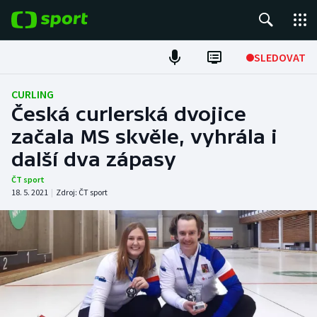
POPULÁRNÍ
SLEDOVAT
ME v atletice
CURLING
Česká curlerská dvojice
ME v plavání
začala MS skvěle, vyhrála i
další dva zápasy
Fotbal
ČT sport
Hokej
18. 5. 2021
|
Zdroj:
ČT sport
Tenis
DALŠÍ SPORTY
Americký fotbal
NEPŘEHLÉDNĚTE