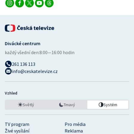
Divácké centrum
každý všední den:
8:00—16:00 hodin
261 136 113
info@ceskatelevize.cz
Vzhled
Světlý
Tmavý
Systém
TV program
Pro média
Živé vysílání
Reklama