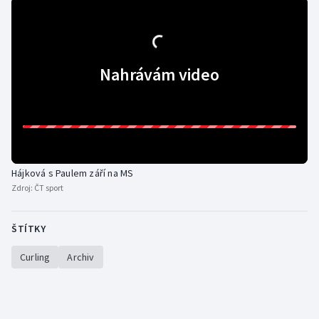
Stolní tenis
Triatlon
Nahrávám video
Veslování
Vodní slalom
Volejbal
Hájková s Paulem září na MS
Ostatní
Zdroj:
ČT sport
ŠTÍTKY
Curling
Archiv