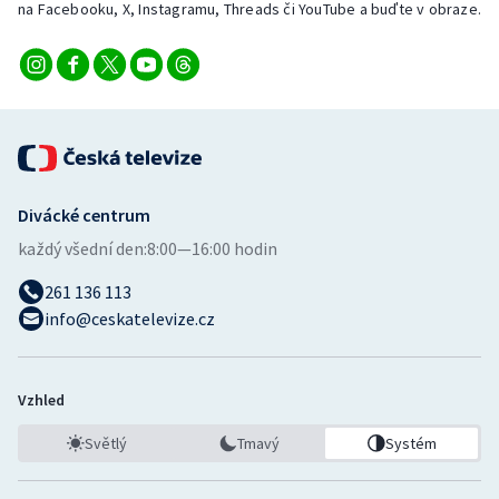
na Facebooku, X, Instagramu, Threads či YouTube a buďte v obraze.
Divácké centrum
každý všední den:
8:00—16:00 hodin
261 136 113
info@ceskatelevize.cz
Vzhled
Světlý
Tmavý
Systém