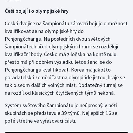
Olympijské hry
Češi bojují i o olympijské hry
Česká dvojice na šampionátu zároveň bojuje o možnost
Parasport
kvalifikovat se na olympijské hry do
Plavání
Pchjongčchangu. Na posledních dvou světových
šampionátech před olympijskými hrami se rozdělují
Plážový volejbal
kvalifikační body. Česko má z loňska na kontě nulu,
přesto má při dobrém výsledku letos šanci se do
Ragby
Pchjongčchangu kvalifikovat. Korea má jakožto
pořadatelská země účast na olympiádě jistou, hraje se
Rychlobruslení
tak o sedm dalších volných míst. Dodatečný turnaj se
na rozdíl od klasických čtyřčlenných týmů nekoná.
Rychlostní kanoistika
Systém světového šampionátu je neúprosný. V pěti
Short track
skupinách se představuje 39 týmů. Nejlepších 16 se
poté střetne ve vyřazovací části.
Sportovní střelba