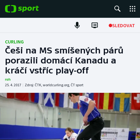
POPULÁRNÍ
SLEDOVAT
Fotbal
CURLING
Češi na MS smíšených párů
Hokej
porazili domácí Kanadu a
kráčí vstříc play-off
Tenis
roh
Atletika
25. 4. 2017
|
Zdroj:
ČTK
,
worldcurling.org
,
ČT sport
Cyklistika
DALŠÍ SPORTY
Americký fotbal
NEPŘEHLÉDNĚTE