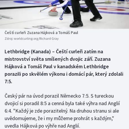
Baseball a softbal
Soutěže
Basketbal
Historické návraty
Biatlon
Aplikace ČT sport
Čeští curleři Zuzana Hájková a Tomáš Paul
Zdroj:
worldcurling.org/Richard Gray
Boby a skeleton
AZ kvíz
Lethbridge (Kanada) – Čeští curleři zatím na
mistrovství světa smíšených dvojic září. Zuzana
Box
Hájková a Tomáš Paul v kanadském Lethbridge
Curling
porazili po skvělém výkonu i domácí pár, který zdolali
7:5.
Dostihy
Český pár na úvod porazil Německo 7:5. S tureckou
Florbal
dvojicí si poradil 8:5 a cenná byla také výhra nad Anglií
6:4. "Každý je zde porazitelný. Na druhou stranu si ale
Futsal
uvědomujeme, že i my můžeme prohrát s každým,"
uvedla Hájková po výhře nad Anglií.
Golf