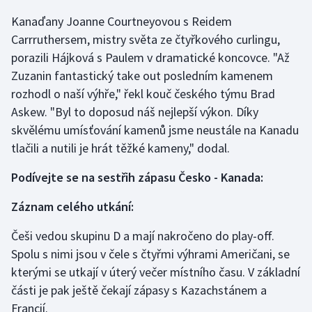
Kanaďany Joanne Courtneyovou s Reidem
Gymnastika
Carrruthersem, mistry světa ze čtyřkového curlingu,
porazili Hájková s Paulem v dramatické koncovce. "Až
Házená
Zuzanin fantastický take out posledním kamenem
rozhodl o naší výhře," řekl kouč českého týmu Brad
Jezdectví
Askew. "Byl to doposud náš nejlepší výkon. Díky
skvělému umísťování kamenů jsme neustále na Kanadu
Judo
tlačili a nutili je hrát těžké kameny," dodal.
Krasobruslení
Podívejte se na sestřih zápasu Česko - Kanada:
Lezení
Záznam celého utkání:
Lyže a snowboard
Češi vedou skupinu D a mají nakročeno do play-off.
Spolu s nimi jsou v čele s čtyřmi výhrami Američani, se
Moderní pětiboj
kterými se utkají v úterý večer místního času. V základní
části je pak ještě čekají zápasy s Kazachstánem a
Motorsport
Francií.