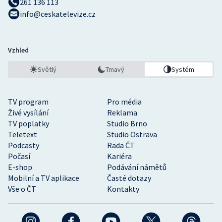
261 136 113
info@ceskatelevize.cz
Vzhled
Světlý
Tmavý
Systém
TV program
Pro média
Živé vysílání
Reklama
TV poplatky
Studio Brno
Teletext
Studio Ostrava
Podcasty
Rada ČT
Počasí
Kariéra
E-shop
Podávání námětů
Mobilní a TV aplikace
Časté dotazy
Vše o ČT
Kontakty