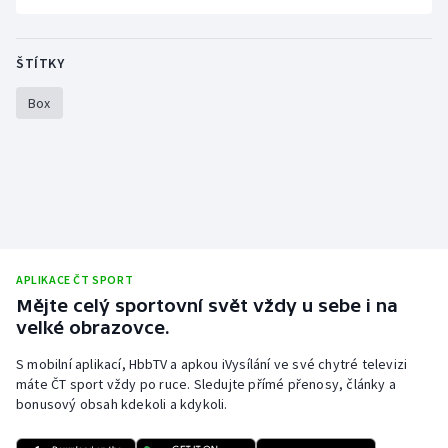
Olympijské hry
ŠTÍTKY
Parasport
Box
Plavání
Plážový volejbal
Ragby
Rychlobruslení
APLIKACE ČT SPORT
Mějte celý sportovní svět vždy u sebe i na
Rychlostní kanoistika
velké obrazovce.
S mobilní aplikací, HbbTV a apkou iVysílání ve své chytré televizi
Short track
máte ČT sport vždy po ruce. Sledujte přímé přenosy, články a
bonusový obsah kdekoli a kdykoli.
Sportovní střelba