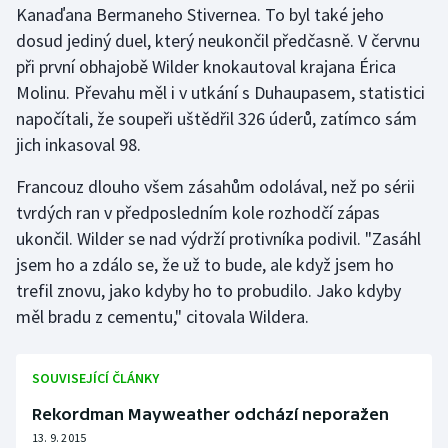
Kanaďana Bermaneho Stivernea. To byl také jeho
dosud jediný duel, který neukončil předčasně. V červnu
Gymnastika
při první obhajobě Wilder knokautoval krajana Érica
Molinu. Převahu měl i v utkání s Duhaupasem, statistici
Házená
napočítali, že soupeři uštědřil 326 úderů, zatímco sám
Jezdectví
jich inkasoval 98.
Francouz dlouho všem zásahům odolával, než po sérii
Judo
tvrdých ran v předposledním kole rozhodčí zápas
ukončil. Wilder se nad výdrží protivníka podivil. "Zasáhl
Krasobruslení
jsem ho a zdálo se, že už to bude, ale když jsem ho
Lezení
trefil znovu, jako kdyby ho to probudilo. Jako kdyby
měl bradu z cementu," citovala Wildera.
Lyže a snowboard
SOUVISEJÍCÍ ČLÁNKY
Moderní pětiboj
Rekordman Mayweather odchází neporažen
Motorsport
13. 9. 2015