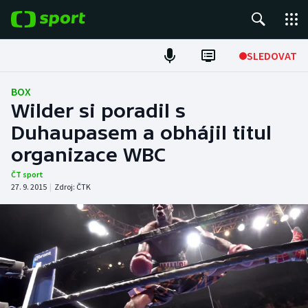
POPULÁRNÍ
SLEDOVAT
Fotbal
BOX
Wilder si poradil s
Hokej
Duhaupasem a obhájil titul
organizace WBC
Tenis
ČT sport
Atletika
27. 9. 2015
|
Zdroj:
ČTK
Cyklistika
DALŠÍ SPORTY
Americký fotbal
NEPŘEHLÉDNĚTE