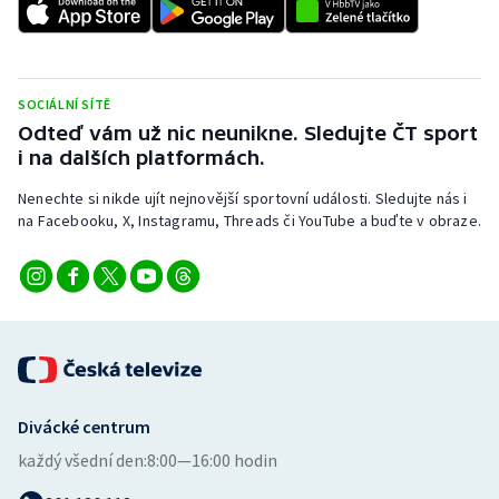
Stolní tenis
Triatlon
SOCIÁLNÍ SÍTĚ
Veslování
Odteď vám už nic neunikne. Sledujte ČT sport
i na dalších platformách.
Vodní slalom
Nenechte si nikde ujít nejnovější sportovní události. Sledujte nás i
na Facebooku, X, Instagramu, Threads či YouTube a buďte v obraze.
Volejbal
Ostatní
Divácké centrum
každý všední den:
8:00—16:00 hodin