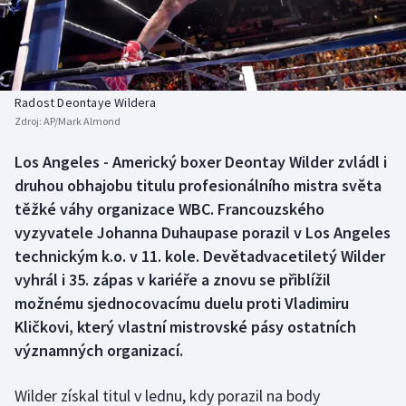
Baseball a softbal
Soutěže
Basketbal
Historické návraty
Biatlon
Aplikace ČT sport
Radost Deontaye Wildera
Zdroj:
AP/Mark Almond
Boby a skeleton
AZ kvíz
Los Angeles - Americký boxer Deontay Wilder zvládl i
druhou obhajobu titulu profesionálního mistra světa
Box
těžké váhy organizace WBC. Francouzského
Curling
vyzyvatele Johanna Duhaupase porazil v Los Angeles
technickým k.o. v 11. kole. Devětadvacetiletý Wilder
Dostihy
vyhrál i 35. zápas v kariéře a znovu se přiblížil
možnému sjednocovacímu duelu proti Vladimiru
Florbal
Kličkovi, který vlastní mistrovské pásy ostatních
významných organizací.
Futsal
Wilder získal titul v lednu, kdy porazil na body
Golf