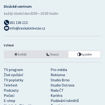
Divácké centrum
každý všední den:
8:00—16:00 hodin
261 136 113
info@ceskatelevize.cz
Vzhled
Světlý
Tmavý
Systém
TV program
Pro média
Živé vysílání
Reklama
TV poplatky
Studio Brno
Teletext
Studio Ostrava
Podcasty
Rada ČT
Počasí
Kariéra
E-shop
Podávání námětů