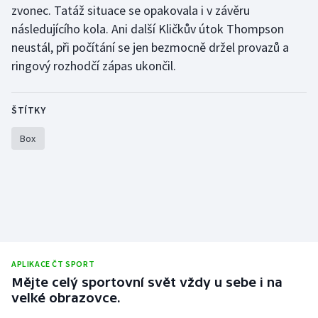
zvonec. Tatáž situace se opakovala i v závěru
Olympijské hry
následujícího kola. Ani další Kličkův útok Thompson
neustál, při počítání se jen bezmocně držel provazů a
Parasport
ringový rozhodčí zápas ukončil.
Plavání
ŠTÍTKY
Plážový volejbal
Box
Ragby
Rychlobruslení
Rychlostní kanoistika
Short track
APLIKACE ČT SPORT
Mějte celý sportovní svět vždy u sebe i na
Sportovní střelba
velké obrazovce.