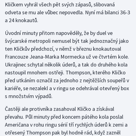
Kličkem vyhrál všech pět svých zápasů, slibovaná
odveta se mu ale vůbec nepovedla. Nyní má bilanci 36-3
Gymnastika
a 24 knokautů.
Házená
Úvodní minuty přitom napověděly, že by duel ve
švýcarské metropoli nemusel být tak jednoznačný jako
Jezdectví
ten Kličkův předchozí, v němž v březnu knokautoval
Francouze Jeana-Marka Mormecka už ve čtvrtém kole.
Judo
Ukrajinec schytal několik úderů, a tak do druhého kola
nastoupil mnohem ostřeji. Thompson, kterého Kličko
Krasobruslení
před utkáním označil za jednoho z nejtěžších soupeřů v
Lezení
kariéře, se nezalekl a v ringu se odehrával otevřený box
s množstvím výpadů.
Lyže a snowboard
Častěji ale protivníka zasahoval Kličko a získával
Moderní pětiboj
převahu. Půl minuty před koncem pátého kola poslal
Američana v rohu ringu sérií tří rychlých úderů k zemi a
Motorsport
otřesený Thompson pak byl hodně rád, když zazněl