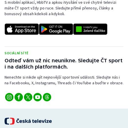
S mobilní aplikací, HbbTV a apkou iVysílání ve své chytré televizi
Stolní tenis
máte ČT sport vždy po ruce. Sledujte přímé přenosy, články a
bonusový obsah kdekoli a kdykoli.
Triatlon
Veslování
Vodní slalom
SOCIÁLNÍ SÍTĚ
Volejbal
Odteď vám už nic neunikne. Sledujte ČT sport
i na dalších platformách.
Ostatní
Nenechte si nikde ujít nejnovější sportovní události. Sledujte nás i
na Facebooku, X, Instagramu, Threads či YouTube a buďte v obraze.