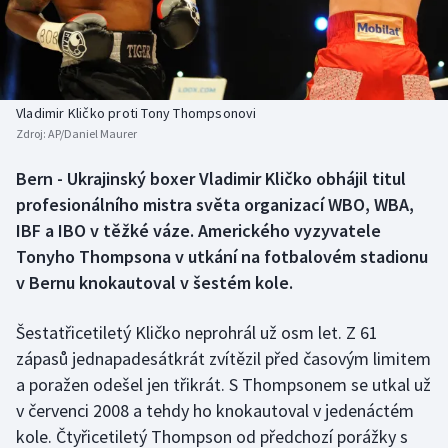
Baseball a softbal
Soutěže
Basketbal
Historické návraty
Biatlon
Aplikace ČT sport
Vladimir Kličko proti Tony Thompsonovi
Zdroj:
AP/Daniel Maurer
Boby a skeleton
AZ kvíz
Bern - Ukrajinský boxer Vladimir Kličko obhájil titul
profesionálního mistra světa organizací WBO, WBA,
Box
IBF a IBO v těžké váze. Amerického vyzyvatele
Curling
Tonyho Thompsona v utkání na fotbalovém stadionu
v Bernu knokautoval v šestém kole.
Dostihy
Šestatřicetiletý Kličko neprohrál už osm let. Z 61
Florbal
zápasů jednapadesátkrát zvítězil před časovým limitem
a poražen odešel jen třikrát. S Thompsonem se utkal už
Futsal
v červenci 2008 a tehdy ho knokautoval v jedenáctém
kole. Čtyřicetiletý Thompson od předchozí porážky s
Golf