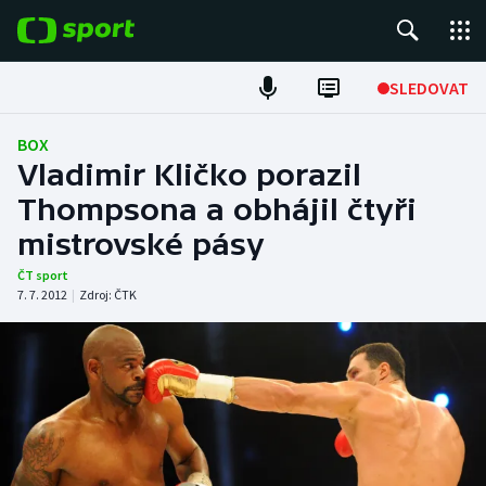
POPULÁRNÍ
SLEDOVAT
Fotbal
BOX
Vladimir Kličko porazil
Hokej
Thompsona a obhájil čtyři
mistrovské pásy
Tenis
ČT sport
Atletika
7. 7. 2012
|
Zdroj:
ČTK
Cyklistika
DALŠÍ SPORTY
Americký fotbal
NEPŘEHLÉDNĚTE