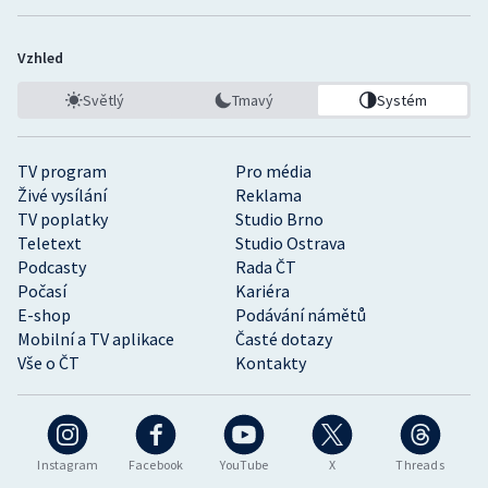
Vzhled
Světlý
Tmavý
Systém
TV program
Pro média
Živé vysílání
Reklama
TV poplatky
Studio Brno
Teletext
Studio Ostrava
Podcasty
Rada ČT
Počasí
Kariéra
E-shop
Podávání námětů
Mobilní a TV aplikace
Časté dotazy
Vše o ČT
Kontakty
Instagram
Facebook
YouTube
X
Threads