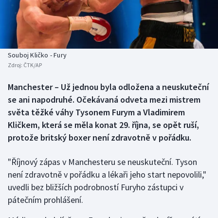
Baseball a softbal
Soutěže
Basketbal
Historické návraty
Biatlon
Aplikace ČT sport
Souboj Kličko - Fury
Zdroj:
ČTK/AP
Boby a skeleton
AZ kvíz
Manchester – Už jednou byla odložena a neuskuteční
se ani napodruhé. Očekávaná odveta mezi mistrem
Box
světa těžké váhy Tysonem Furym a Vladimirem
Curling
Kličkem, která se měla konat 29. října, se opět ruší,
protože britský boxer není zdravotně v pořádku.
Dostihy
"Říjnový zápas v Manchesteru se neuskuteční. Tyson
Florbal
není zdravotně v pořádku a lékaři jeho start nepovolili,"
uvedli bez bližších podrobností Furyho zástupci v
Futsal
pátečním prohlášení.
Golf