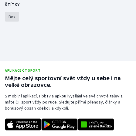
ŠTÍTKY
Olympijské hry
Box
Parasport
Plavání
Plážový volejbal
Ragby
APLIKACE ČT SPORT
Mějte celý sportovní svět vždy u sebe i na
Rychlobruslení
velké obrazovce.
S mobilní aplikací, HbbTV a apkou iVysílání ve své chytré televizi
Rychlostní kanoistika
máte ČT sport vždy po ruce. Sledujte přímé přenosy, články a
bonusový obsah kdekoli a kdykoli.
Short track
Sportovní střelba