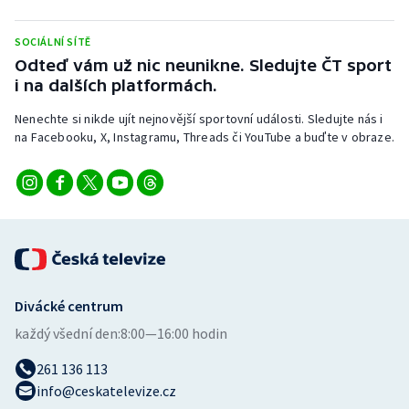
Stolní tenis
SOCIÁLNÍ SÍTĚ
Triatlon
Odteď vám už nic neunikne. Sledujte ČT sport
i na dalších platformách.
Veslování
Nenechte si nikde ujít nejnovější sportovní události. Sledujte nás i
na Facebooku, X, Instagramu, Threads či YouTube a buďte v obraze.
Vodní slalom
Volejbal
Ostatní
Divácké centrum
každý všední den:
8:00—16:00 hodin
261 136 113
info@ceskatelevize.cz