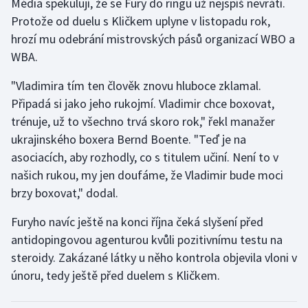
Média spekulují, že se Fury do ringu už nejspíš nevrátí.
Protože od duelu s Kličkem uplyne v listopadu rok,
Gymnastika
hrozí mu odebrání mistrovských pásů organizací WBO a
WBA.
Házená
"Vladimira tím ten člověk znovu hluboce zklamal.
Jezdectví
Připadá si jako jeho rukojmí. Vladimir chce boxovat,
trénuje, už to všechno trvá skoro rok," řekl manažer
Judo
ukrajinského boxera Bernd Boente. "Teď je na
asociacích, aby rozhodly, co s titulem učiní. Není to v
Krasobruslení
našich rukou, my jen doufáme, že Vladimir bude moci
brzy boxovat," dodal.
Lezení
Furyho navíc ještě na konci října čeká slyšení před
Lyže a snowboard
antidopingovou agenturou kvůli pozitivnímu testu na
steroidy. Zakázané látky u něho kontrola objevila vloni v
Moderní pětiboj
únoru, tedy ještě před duelem s Kličkem.
Motorsport