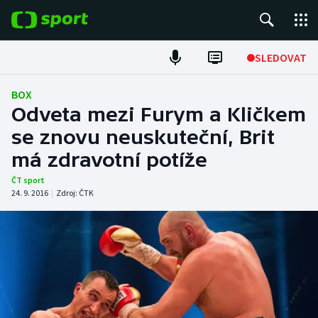
POPULÁRNÍ
SLEDOVAT
Fotbal
BOX
Odveta mezi Furym a Kličkem
Hokej
se znovu neuskuteční, Brit
má zdravotní potíže
Tenis
ČT sport
Atletika
24. 9. 2016
|
Zdroj:
ČTK
Cyklistika
DALŠÍ SPORTY
Americký fotbal
NEPŘEHLÉDNĚTE