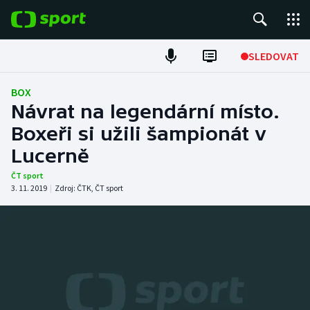
POPULÁRNÍ
SLEDOVAT
Fotbal
BOX
Návrat na legendární místo.
Hokej
Boxeři si užili šampionát v
Lucerně
Tenis
ČT sport
Atletika
3. 11. 2019
|
Zdroj:
ČTK
,
ČT sport
Cyklistika
DALŠÍ SPORTY
Americký fotbal
NEPŘEHLÉDNĚTE