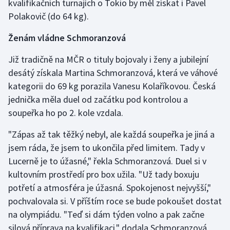
kvalifikačních turnajích o Tokio by měl získat i Pavel
Stolní tenis
Polakovič (do 64 kg).
Triatlon
Ženám vládne Schmoranzová
Veslování
Již tradičně na MČR o tituly bojovaly i ženy a jubilejní
desátý získala Martina Schmoranzová, která ve váhové
Vodní slalom
kategorii do 69 kg porazila Vanesu Kolaříkovou. Česká
jednička měla duel od začátku pod kontrolou a
Volejbal
soupeřka ho po 2. kole vzdala.
Ostatní
"Zápas až tak těžký nebyl, ale každá soupeřka je jiná a
jsem ráda, že jsem to ukončila před limitem. Tady v
Lucerně je to úžasné," řekla Schmoranzová. Duel si v
kultovním prostředí pro box užila. "Už tady boxuju
potřetí a atmosféra je úžasná. Spokojenost nejvyšší,"
pochvalovala si. V příštím roce se bude pokoušet dostat
na olympiádu. "Teď si dám týden volno a pak začne
silová příprava na kvalifikaci," dodala Schmoranzová.