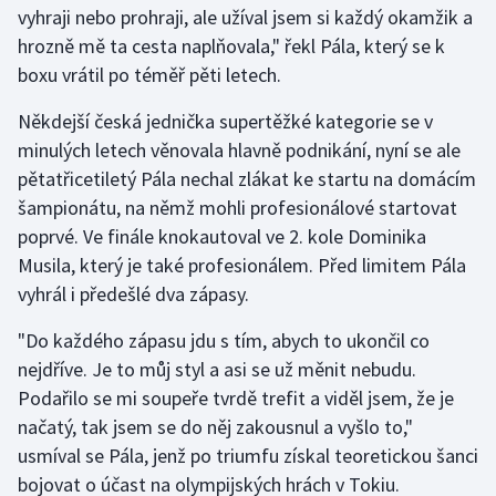
vyhraji nebo prohraji, ale užíval jsem si každý okamžik a
hrozně mě ta cesta naplňovala," řekl Pála, který se k
Gymnastika
boxu vrátil po téměř pěti letech.
Házená
Někdejší česká jednička supertěžké kategorie se v
minulých letech věnovala hlavně podnikání, nyní se ale
Jezdectví
pětatřicetiletý Pála nechal zlákat ke startu na domácím
šampionátu, na němž mohli profesionálové startovat
Judo
poprvé. Ve finále knokautoval ve 2. kole Dominika
Musila, který je také profesionálem. Před limitem Pála
Krasobruslení
vyhrál i předešlé dva zápasy.
Lezení
"Do každého zápasu jdu s tím, abych to ukončil co
nejdříve. Je to můj styl a asi se už měnit nebudu.
Lyže a snowboard
Podařilo se mi soupeře tvrdě trefit a viděl jsem, že je
Moderní pětiboj
načatý, tak jsem se do něj zakousnul a vyšlo to,"
usmíval se Pála, jenž po triumfu získal teoretickou šanci
Motorsport
bojovat o účast na olympijských hrách v Tokiu.