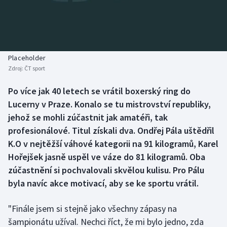
Baseball a softbal
Soutěže
Basketbal
Historické návraty
Biatlon
Aplikace ČT sport
Placeholder
Zdroj:
ČT sport
Boby a skeleton
AZ kvíz
Po více jak 40 letech se vrátil boxerský ring do
Lucerny v Praze. Konalo se tu mistrovství republiky,
Box
jehož se mohli zúčastnit jak amatéři, tak
Curling
profesionálové. Titul získali dva. Ondřej Pála uštědřil
K.O v nejtěžší váhové kategorii na 91 kilogramů, Karel
Dostihy
Hořejšek jasně uspěl ve váze do 81 kilogramů. Oba
zúčastnění si pochvalovali skvělou kulisu. Pro Pálu
Florbal
byla navíc akce motivací, aby se ke sportu vrátil.
Futsal
"Finále jsem si stejně jako všechny zápasy na
šampionátu užíval. Nechci říct, že mi bylo jedno, zda
Golf