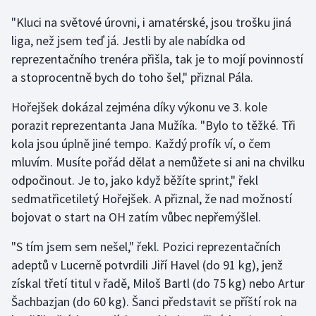
"Kluci na světové úrovni, i amatérské, jsou trošku jiná
Olympijské hry
liga, než jsem teď já. Jestli by ale nabídka od
Parasport
reprezentačního trenéra přišla, tak je to mojí povinností
a stoprocentně bych do toho šel," přiznal Pála.
Plavání
Hořejšek dokázal zejména díky výkonu ve 3. kole
Plážový volejbal
porazit reprezentanta Jana Mužíka. "Bylo to těžké. Tři
kola jsou úplně jiné tempo. Každý profík ví, o čem
Ragby
mluvím. Musíte pořád dělat a nemůžete si ani na chvilku
odpočinout. Je to, jako když běžíte sprint," řekl
Rychlobruslení
sedmatřicetiletý Hořejšek. A přiznal, že nad možností
bojovat o start na OH zatím vůbec nepřemýšlel.
Rychlostní kanoistika
"S tím jsem sem nešel," řekl. Pozici reprezentačních
Short track
adeptů v Lucerně potvrdili Jiří Havel (do 91 kg), jenž
získal třetí titul v řadě, Miloš Bartl (do 75 kg) nebo Artur
Sportovní střelba
Šachbazjan (do 60 kg). Šanci představit se příští rok na