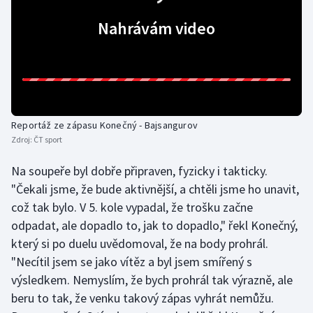
Stolní tenis
Nahrávám video
Triatlon
Veslování
Vodní slalom
Reportáž ze zápasu Konečný - Bajsangurov
Zdroj:
ČT sport
Volejbal
Na soupeře byl dobře připraven, fyzicky i takticky.
Ostatní
"Čekali jsme, že bude aktivnější, a chtěli jsme ho unavit,
což tak bylo. V 5. kole vypadal, že trošku začne
odpadat, ale dopadlo to, jak to dopadlo," řekl Konečný,
který si po duelu uvědomoval, že na body prohrál.
"Necítil jsem se jako vítěz a byl jsem smířený s
výsledkem. Nemyslím, že bych prohrál tak výrazně, ale
beru to tak, že venku takový zápas vyhrát nemůžu.