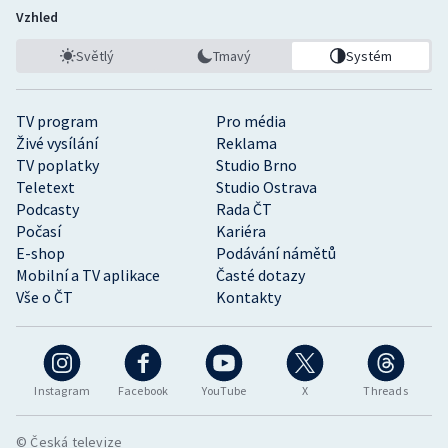
Vzhled
Světlý
Tmavý
Systém
TV program
Pro média
Živé vysílání
Reklama
TV poplatky
Studio Brno
Teletext
Studio Ostrava
Podcasty
Rada ČT
Počasí
Kariéra
E-shop
Podávání námětů
Mobilní a TV aplikace
Časté dotazy
Vše o ČT
Kontakty
Instagram
Facebook
YouTube
X
Threads
© Česká televize