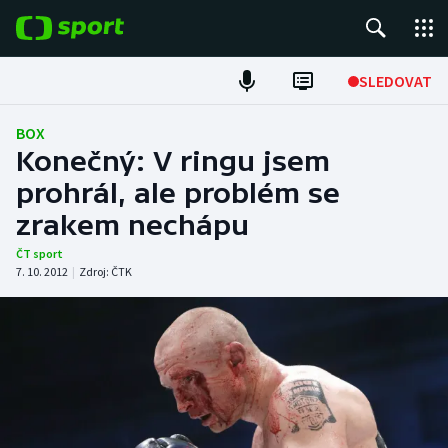
POPULÁRNÍ
SLEDOVAT
Fotbal
BOX
Konečný: V ringu jsem
Hokej
prohrál, ale problém se
zrakem nechápu
Tenis
ČT sport
Atletika
7. 10. 2012
|
Zdroj:
ČTK
Cyklistika
DALŠÍ SPORTY
Americký fotbal
NEPŘEHLÉDNĚTE