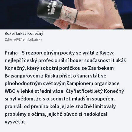
Baseball a softbal
Soutěže
Basketbal
Historické návraty
Biatlon
Aplikace ČT sport
Boxer Lukáš Konečný
Zdroj:
AP/Efrem Lukatsky
Boby a skeleton
AZ kvíz
Praha - S rozporuplnými pocity se vrátil z Kyjeva
nejlepší český profesionální boxer současnosti Lukáš
Box
Konečný, který sobotní porážkou se Zaurbekem
Curling
Bajsangurovem z Ruska přišel o šanci stát se
plnohodnotným světovým šampionem organizace
Dostihy
WBO v lehké střední váze. Čtyřiatřicetiletý Konečný
si byl vědom, že s o sedm let mladším soupeřem
Florbal
prohrál, od prvního kola jej ale značně limitovaly
problémy s očima, jejichž původ si nedokázal
Futsal
vysvětlit.
Golf