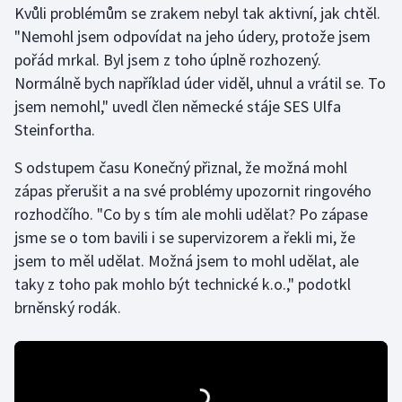
Kvůli problémům se zrakem nebyl tak aktivní, jak chtěl.
Olympijské hry
"Nemohl jsem odpovídat na jeho údery, protože jsem
pořád mrkal. Byl jsem z toho úplně rozhozený.
Parasport
Normálně bych například úder viděl, uhnul a vrátil se. To
jsem nemohl," uvedl člen německé stáje SES Ulfa
Plavání
Steinfortha.
Plážový volejbal
S odstupem času Konečný přiznal, že možná mohl
zápas přerušit a na své problémy upozornit ringového
Ragby
rozhodčího. "Co by s tím ale mohli udělat? Po zápase
jsme se o tom bavili i se supervizorem a řekli mi, že
Rychlobruslení
jsem to měl udělat. Možná jsem to mohl udělat, ale
taky z toho pak mohlo být technické k.o.," podotkl
Rychlostní kanoistika
brněnský rodák.
Short track
Sportovní střelba