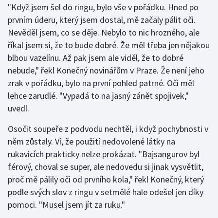
"Když jsem šel do ringu, bylo vše v pořádku. Hned po
prvním úderu, který jsem dostal, mě začaly pálit oči.
Gymnastika
Nevěděl jsem, co se děje. Nebylo to nic hrozného, ale
říkal jsem si, že to bude dobré. Že měl třeba jen nějakou
Házená
blbou vazelínu. Až pak jsem ale viděl, že to dobré
Jezdectví
nebude," řekl Konečný novinářům v Praze. Že není jeho
zrak v pořádku, bylo na první pohled patrné. Oči měl
Judo
lehce zarudlé. "Vypadá to na jasný zánět spojivek,"
uvedl.
Krasobruslení
Osočit soupeře z podvodu nechtěl, i když pochybnosti v
Lezení
něm zůstaly. Ví, že použití nedovolené látky na
rukavicích prakticky nelze prokázat. "Bajsangurov byl
Lyže a snowboard
férový, choval se super, ale nedovedu si jinak vysvětlit,
proč mě pálily oči od prvního kola," řekl Konečný, který
Moderní pětiboj
podle svých slov z ringu v setmělé hale odešel jen díky
pomoci. "Musel jsem jít za ruku."
Motorsport