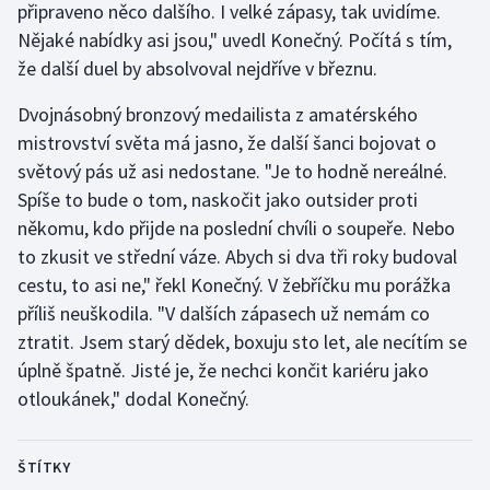
připraveno něco dalšího. I velké zápasy, tak uvidíme.
Nějaké nabídky asi jsou," uvedl Konečný. Počítá s tím,
že další duel by absolvoval nejdříve v březnu.
Dvojnásobný bronzový medailista z amatérského
mistrovství světa má jasno, že další šanci bojovat o
světový pás už asi nedostane. "Je to hodně nereálné.
Spíše to bude o tom, naskočit jako outsider proti
někomu, kdo přijde na poslední chvíli o soupeře. Nebo
to zkusit ve střední váze. Abych si dva tři roky budoval
cestu, to asi ne," řekl Konečný. V žebříčku mu porážka
příliš neuškodila. "V dalších zápasech už nemám co
ztratit. Jsem starý dědek, boxuju sto let, ale necítím se
úplně špatně. Jisté je, že nechci končit kariéru jako
otloukánek," dodal Konečný.
ŠTÍTKY