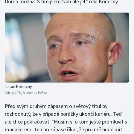
Doma možná. S tím jsem tam ale jel," řekl Konečný.
Lukáš Konečný
Zdroj:
ČTK/Stanislav Peška
Před svým druhým zápasem o světový titul byl
rozhodnutý, že v případě porážky ukončí kariéru. Teď
ale chce pokračovat. "Musím si o tom ještě promluvit s
manažerem. Ten po zápase říkal, že pro mě bude mít