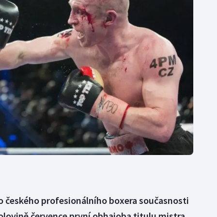
Moderní pětiboj
Triatlon
Motorsport
Veslování
Olympijské hry
Vodní slalom
Parasport
Volejbal
Plavání
Ostatní
Plážový volejbal
o českého profesionálního boxera současnosti
lovině července první obhajoba titulu mistra