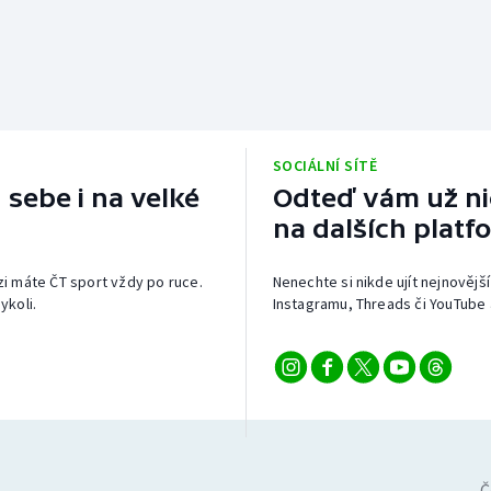
SOCIÁLNÍ SÍTĚ
 sebe i na velké
Odteď vám už nic
na dalších platf
izi máte ČT sport vždy po ruce.
Nenechte si nikde ujít nejnovější
ykoli.
Instagramu, Threads či YouTube 
Č