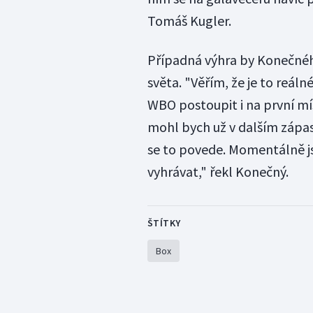
Tomáš Kugler.
Případná výhra by Konečnéh
světa. "Věřím, že je to reál
WBO postoupit i na první mí
mohl bych už v dalším zápase
se to povede. Momentálně j
vyhrávat," řekl Konečný.
ŠTÍTKY
Box