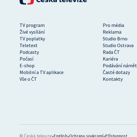
TV program
Pro média
Živé vysílání
Reklama
TV poplatky
Studio Brno
Teletext
Studio Ostrava
Podcasty
Rada ČT
Počasí
Kariéra
E-shop
Podávání námět
Mobilní a TV aplikace
Časté dotazy
Vše o ČT
Kontakty
•
•
•
© Česká televize
English
Ochrana soukromí
Přístupnost