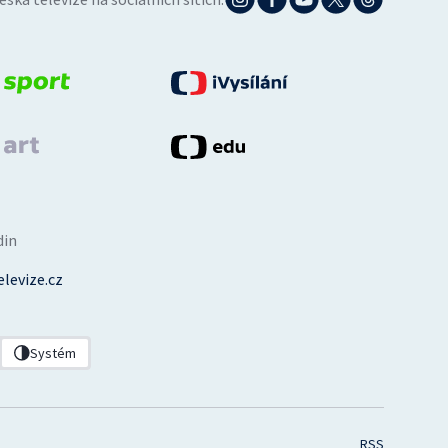
din
levize.cz
Systém
RSS