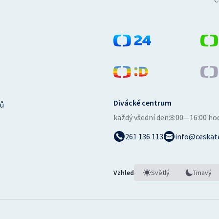
Divácké centrum
ů
každý všední den:
8:00—16:00 ho
261 136 113
info@ceskate
Vzhled
Světlý
Tmavý