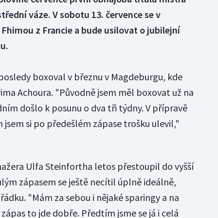
řední váze. V sobotu 13. července se v
himou z Francie a bude usilovat o jubilejní
u.
aposledy boxoval v březnu v Magdeburgu, kde
arima Achoura. "Původně jsem měl boxovat už na
dním došlo k posunu o dva tři týdny. V přípravě
n jsem si po předešlém zápase trošku ulevil,"
žera Ulfa Steinfortha letos přestoupil do vyšší
lým zápasem se ještě necítil úplně ideálně,
pořádku. "Mám za sebou i nějaké sparingy a na
zápas to jde dobře. Předtím jsme se já i celá