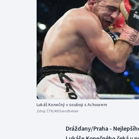
Curling
Dostihy
Florbal
Futsal
Golf
Gymnastika
Lukáš Konečný v souboji s Achourem
Zdroj:
ČTK/AP/Gero Breloer
Drážďany/Praha - Nejlepšíh
Lukáše Konečného čeká v po