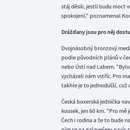
stáj děsili, jestli budu moct
spokojení," poznamenal Ko
Drážďany jsou pro něj dost
Dvojnásobný bronzový medai
podle původních plánů v čer
nebo Ústí nad Labem. "Bylo t
vycházeli nám vstříc. Pro ma
takhle je to jednodušší, což
Česká boxerská jednička nav
kousek, jen 60 km. "Pro mě j
Čech i rodina a že to bude n
ním se na galavečeru navíc p