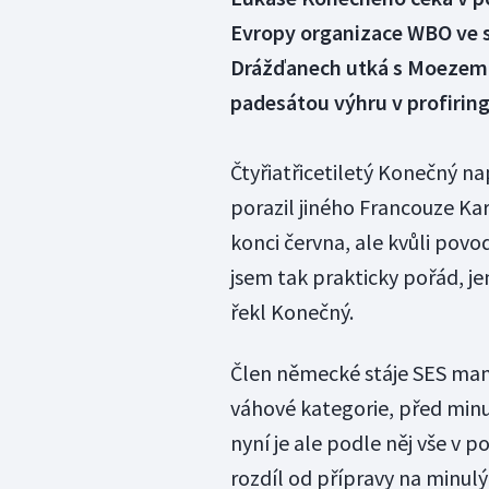
Evropy organizace WBO ve st
Drážďanech utká s Moezem F
padesátou výhru v profiring
Čtyřiatřicetiletý Konečný n
porazil jiného Francouze K
konci června, ale kvůli povo
jsem tak prakticky pořád, je
řekl Konečný.
Člen německé stáje SES mana
váhové kategorie, před minu
nyní je ale podle něj vše v 
rozdíl od přípravy na minulý 