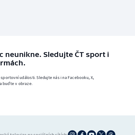
 neunikne. Sledujte ČT sport i
ormách.
 sportovní události. Sledujte nás i na Facebooku, X,
a buďte v obraze.
eská televize na sociálních sítích: