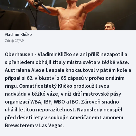
Baseball a softbal
Soutěže
Basketbal
Historické návraty
Biatlon
Aplikace ČT sport
Vladimir Kličko
Zdroj:
ČT/AP
Boby a skeleton
AZ kvíz
Oberhausen - Vladimir Kličko se ani příliš nezapotil a
s přehledem obhájil tituly mistra světa v těžké váze.
Box
Australana Alexe Leapaie knokautoval v pátém kole a
Curling
připsal si 62. vítězství z 65 zápasů v profesionálním
ringu. Osmatřicetiletý Kličko prodloužil svou
Dostihy
nadvládu v těžké váze, v níž drží mistrovské pásy
organizací WBA, IBF, WBO a IBO. Zároveň snadno
Florbal
uhájil letitou neporazitelnost. Naposledy neuspěl
před deseti lety v souboji s Američanem Lamonem
Futsal
Brewsterem v Las Vegas.
Golf