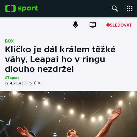
POPULÁRNÍ
SLEDOVAT
Fotbal
BOX
Kličko je dál králem těžké
Hokej
váhy, Leapai ho v ringu
dlouho nezdržel
Tenis
ČT sport
Atletika
27. 4. 2014
|
Zdroj:
ČTK
Cyklistika
DALŠÍ SPORTY
Americký fotbal
NEPŘEHLÉDNĚTE