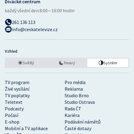
Divácké centrum
každý všední den:
8:00—16:00 hodin
261 136 113
info@ceskatelevize.cz
Vzhled
Světlý
Tmavý
Systém
TV program
Pro média
Živé vysílání
Reklama
TV poplatky
Studio Brno
Teletext
Studio Ostrava
Podcasty
Rada ČT
Počasí
Kariéra
E-shop
Podávání námětů
Mobilní a TV aplikace
Časté dotazy