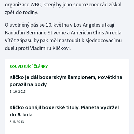
organizace WBC, který by jeho sourozenec rád získal
Olympijské hry
zpět do rodiny.
Parasport
O uvolněný pás se 10. května v Los Angeles utkají
Kanaďan Bermane Stiverne a Američan Chris Arreola.
Plavání
Vítěz zápasu by pak měl nastoupit k sjednocovacímu
duelu proti Vladimiru Kličkovi.
Plážový volejbal
Ragby
SOUVISEJÍCÍ ČLÁNKY
Kličko je dál boxerským šampionem, Povětkina
Rychlobruslení
porazil na body
5. 10. 2013
Rychlostní kanoistika
Kličko obhájil boxerské tituly, Pianeta vydržel
Short track
do 6. kola
5. 5. 2013
Sportovní střelba