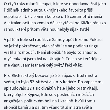
O čtyři roky mladší Leapai, který se donedávna živil jako
řidič nákladního auta, ukrajinského favorita příliš
Gymnastika
nepotrápil. Už v prvním kole se o 15 centimetrů menší
Australan ocitl na zemi a dál schytával od Klička ránu za
Házená
ranou, které přitom většinou nebyly nijak tvrdé.
Jezdectví
V pátém kole šel rodák ze Samoy opět k zemi. Pokusil
se ještě pokračovat, ale vzápětí se na podlahu ringu
Judo
vrátil a rozhodčí utkání ukončil. "Nebylo to snadné,
myšlenkami jsem byl na Ukrajině. To, co se teď děje v
Krasobruslení
mé vlasti, zaměstnává celý svět," řekl vítěz.
Lezení
Pro Klička, který boxoval již 25. zápas o titul mistra
světa, to bylo 52. vítězství k.o. v kariéře. Po zápase mu
Lyže a snowboard
aplaudovalo 12 tisíc diváků v hale i jeho bratr Vitalij,
Moderní pětiboj
který přijel z Kyjeva, kde se v posledních měsících
angažuje v politickém boji na Ukrajině. Kvůli tomu
Motorsport
ukončil kariéru a dal tím všanc titul mistra světa