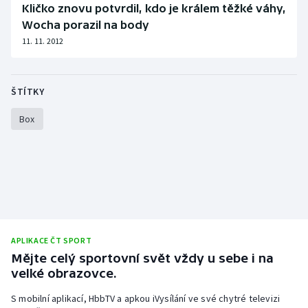
Kličko znovu potvrdil, kdo je králem těžké váhy,
Stolní tenis
Wocha porazil na body
Triatlon
11. 11. 2012
Veslování
ŠTÍTKY
Vodní slalom
Box
Volejbal
Ostatní
APLIKACE ČT SPORT
Mějte celý sportovní svět vždy u sebe i na
velké obrazovce.
S mobilní aplikací, HbbTV a apkou iVysílání ve své chytré televizi