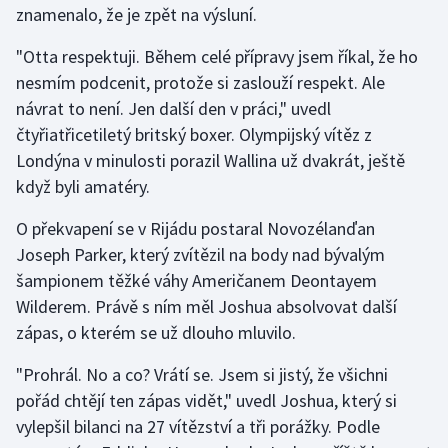
znamenalo, že je zpět na výsluní.
Gymnastika
"Otta respektuji. Během celé přípravy jsem říkal, že ho
nesmím podcenit, protože si zaslouží respekt. Ale
Házená
návrat to není. Jen další den v práci," uvedl
čtyřiatřicetiletý britský boxer. Olympijský vítěz z
Jezdectví
Londýna v minulosti porazil Wallina už dvakrát, ještě
když byli amatéry.
Judo
O překvapení se v Rijádu postaral Novozélanďan
Krasobruslení
Joseph Parker, který zvítězil na body nad bývalým
šampionem těžké váhy Američanem Deontayem
Lezení
Wilderem. Právě s ním měl Joshua absolvovat další
zápas, o kterém se už dlouho mluvilo.
Lyže a snowboard
"Prohrál. No a co? Vrátí se. Jsem si jistý, že všichni
Moderní pětiboj
pořád chtějí ten zápas vidět," uvedl Joshua, který si
vylepšil bilanci na 27 vítězství a tři porážky. Podle
Motorsport