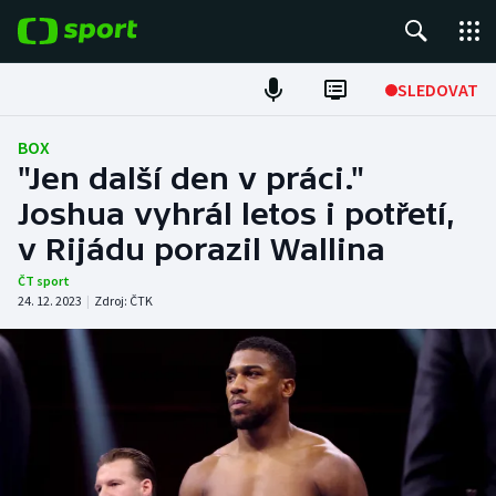
POPULÁRNÍ
SLEDOVAT
Fotbal
BOX
"Jen další den v práci."
Hokej
Joshua vyhrál letos i potřetí,
v Rijádu porazil Wallina
Tenis
ČT sport
Atletika
24. 12. 2023
|
Zdroj:
ČTK
Cyklistika
DALŠÍ SPORTY
Americký fotbal
NEPŘEHLÉDNĚTE