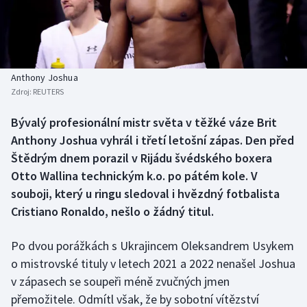
Baseball a softbal
Soutěže
Basketbal
Historické návraty
Biatlon
Aplikace ČT sport
Anthony Joshua
Zdroj:
REUTERS
Boby a skeleton
AZ kvíz
Bývalý profesionální mistr světa v těžké váze Brit
Anthony Joshua vyhrál i třetí letošní zápas. Den před
Box
Štědrým dnem porazil v Rijádu švédského boxera
Curling
Otto Wallina technickým k.o. po pátém kole. V
souboji, který u ringu sledoval i hvězdný fotbalista
Dostihy
Cristiano Ronaldo, nešlo o žádný titul.
Florbal
Po dvou porážkách s Ukrajincem Oleksandrem Usykem
o mistrovské tituly v letech 2021 a 2022 nenašel Joshua
Futsal
v zápasech se soupeři méně zvučných jmen
přemožitele. Odmítl však, že by sobotní vítězství
Golf