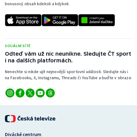
bonusový obsah kdekoli a kdykoli.
Stolní tenis
Triatlon
Veslování
SOCIÁLNÍ SÍTĚ
Vodní slalom
Odteď vám už nic neunikne. Sledujte ČT sport
i na dalších platformách.
Volejbal
Nenechte si nikde ujít nejnovější sportovní události. Sledujte nás i
Ostatní
na Facebooku, X, Instagramu, Threads či YouTube a buďte v obraze.
Divácké centrum