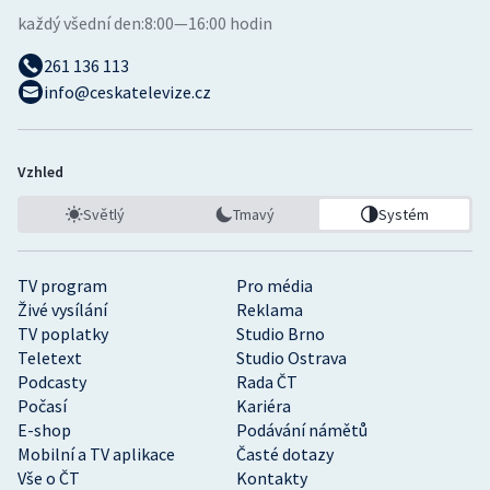
každý všední den:
8:00—16:00 hodin
261 136 113
info@ceskatelevize.cz
Vzhled
Světlý
Tmavý
Systém
TV program
Pro média
Živé vysílání
Reklama
TV poplatky
Studio Brno
Teletext
Studio Ostrava
Podcasty
Rada ČT
Počasí
Kariéra
E-shop
Podávání námětů
Mobilní a TV aplikace
Časté dotazy
Vše o ČT
Kontakty