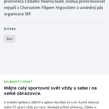
promotéra Eddieho Hearna bude Joshua příště boxovat
nejspíš s Chorvatem Filipem Hrgovičem o uvolněný pás
Olympijské hry
organizace IBF.
Parasport
ŠTÍTKY
Plavání
Box
Plážový volejbal
Ragby
Rychlobruslení
Rychlostní kanoistika
APLIKACE ČT SPORT
Mějte celý sportovní svět vždy u sebe i na
Short track
velké obrazovce.
Sportovní střelba
S mobilní aplikací, HbbTV a apkou iVysílání ve své chytré televizi
máte ČT sport vždy po ruce. Sledujte přímé přenosy, články a