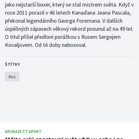
jako nejstarší boxer, který se stal mistrem světa. Když v
Olympijské hry
roce 2011 porazil v 46 letech Kanaďana Jeana Pascala,
překonal legendárního George Foremana. V dalších
Parasport
úspěšných zápasech věkový rekord posunul až na 49 let.
O titul přišel předloni porážkou s Rusem Sergejem
Plavání
Kovaljovem. Od té doby neboxoval.
Plážový volejbal
ŠTÍTKY
Ragby
Box
Rychlobruslení
Rychlostní kanoistika
Short track
Sportovní střelba
APLIKACE ČT SPORT