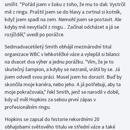
smířit. "Pořád jsem v šoku z toho, že mu to dali. Vystrčil
mě z ringu. Praštil jsem se do hlavy a zvrtnul si kotník,
Gymnastika
když jsem spadl na zem. Nemohl jsem se postavit. Ale
kdyby mě nevytlačil z ringu... Začínal odcházet a já se
Házená
rozjížděl," uvedl po porážce.
Jezdectví
Sedmadvacetiletý Smith obhájil mezinárodní titul
organizace WBC v lehkotěžké váze a vylepšil si bilanci
Judo
na dvacet dva výher a jednu porážku. "Vím, že je to
skutečný šampion, a kdyby se nezranil, vrátil by se. Já
Krasobruslení
jsem odvedl svou práci. Musel jsem ho dorazit. Buď by
Lezení
skončila moje kariéra, nebo jeho. A já potřebuji, aby ta
moje pokračovala," řekl Smith, jenž se narodil v době,
Lyže a snowboard
kdy už měl Hopkins za sebou první zápas v
profesionálním ringu.
Moderní pětiboj
Hopkins se zapsal do historie rekordními 20
Motorsport
obhajobami světového titulu ve střední váze a také