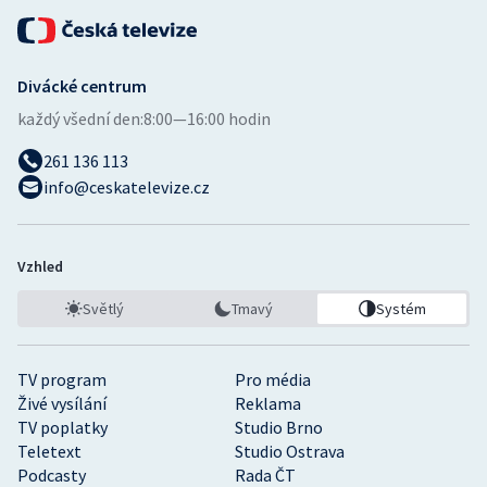
Divácké centrum
každý všední den:
8:00—16:00 hodin
261 136 113
info@ceskatelevize.cz
Vzhled
Světlý
Tmavý
Systém
TV program
Pro média
Živé vysílání
Reklama
TV poplatky
Studio Brno
Teletext
Studio Ostrava
Podcasty
Rada ČT