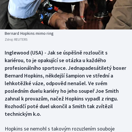
Baseball a softbal
Soutěže
Basketbal
Historické návraty
Biatlon
Aplikace ČT sport
Bernard Hopkins mimo ring
Zdroj:
REUTERS
Boby a skeleton
AZ kvíz
Inglewood (USA) - Jak se úspěšně rozloučit s
kariérou, to je opakující se otázka u každého
Box
profesionálního sportovce. Jednapadesátiletý boxer
Curling
Bernard Hopkins, někdejší šampion ve střední a
lehkotěžké váze, odpověd nenašel. Ve svém
Dostihy
posledním duelu kariéry ho jeho soupeř Joe Smith
zahnal k provazům, načež Hopkins vypadl z ringu.
Florbal
Rozhodčí poté duel ukončil a Smith tak zvítězil
technickým k.o.
Futsal
Hopkins se nemohl s takovým rozuzlením souboje
Golf