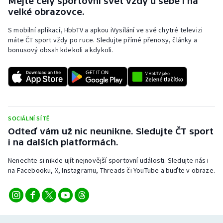
Mějte celý sportovní svět vždy u sebe i na
Stolní tenis
velké obrazovce.
S mobilní aplikací, HbbTV a apkou iVysílání ve své chytré televizi
Triatlon
máte ČT sport vždy po ruce. Sledujte přímé přenosy, články a
bonusový obsah kdekoli a kdykoli.
Veslování
Vodní slalom
Volejbal
SOCIÁLNÍ SÍTĚ
Ostatní
Odteď vám už nic neunikne. Sledujte ČT sport
i na dalších platformách.
Nenechte si nikde ujít nejnovější sportovní události. Sledujte nás i
na Facebooku, X, Instagramu, Threads či YouTube a buďte v obraze.