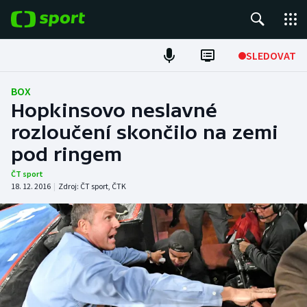
POPULÁRNÍ
SLEDOVAT
Fotbal
BOX
Hopkinsovo neslavné
Hokej
rozloučení skončilo na zemi
pod ringem
Tenis
ČT sport
Atletika
18. 12. 2016
|
Zdroj:
ČT sport
,
ČTK
Cyklistika
DALŠÍ SPORTY
Americký fotbal
NEPŘEHLÉDNĚTE